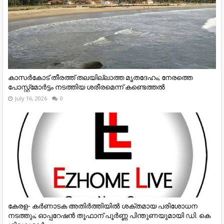
കാസർകോട് തീരത്ത് തലയില്ലാത്ത മൃതദേഹം; നേരത്തെ
പോസ്റ്റ്‌മോർട്ടം നടത്തിയ ശരീരമെന്ന് കണ്ടെത്തൽ
July 16, 2026
0
കേരള- കർണാടക അതിർത്തിയിൽ ശക്തമായ പരിശോധന
നടത്തും; ഓപ്പറേഷൻ തൂഫാന് പൂർണ്ണ പിന്തുണയുമായി ഡി. കെ