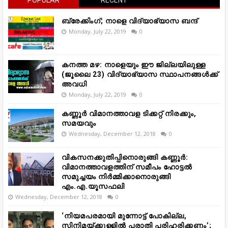
POPULAR
RECENT
ബ്രേക്കിംഗ്; നാളെ വിദ്യാഭ്യാസ ബന്ദ്
Monday, July 22, 2019
0
കനത്ത മഴ: നാളെയും ഈ ജില്ലയിലുള്ള
(ജൂലൈ 23) വിദ്യാഭ്യാസ സ്ഥാപനങ്ങൾക്ക്
അവധി
Monday, July 22, 2019
0
കണ്ണൂർ വിമാനത്താവള ടിക്കറ്റ് നിരക്കും,
സമയവും
Wednesday, December 12, 2018
0
വികസനക്കുതിപ്പിനൊരുങ്ങി കണ്ണൂർ:
വിമാനത്താവളത്തിന് സമീപം ഹോട്ടൽ
സമുച്ചയം നിർമ്മിക്കാനൊരുങ്ങി
എം.എ.യൂസഫലി
Wednesday, December 12, 2018
0
‘നിയമപരമായി മുന്നോട്ട് പോകില്ല,
സിനിമയ്ക്കുള്ളിൽ പരാതി പരിഹരിക്കണം’;