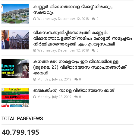
കണ്ണൂർ വിമാനത്താവള ടിക്കറ്റ് നിരക്കും,
സമയവും
Wednesday, December 12, 2018
0
വികസനക്കുതിപ്പിനൊരുങ്ങി കണ്ണൂർ:
വിമാനത്താവളത്തിന് സമീപം ഹോട്ടൽ സമുച്ചയം
നിർമ്മിക്കാനൊരുങ്ങി എം.എ.യൂസഫലി
Wednesday, December 12, 2018
0
കനത്ത മഴ: നാളെയും ഈ ജില്ലയിലുള്ള
(ജൂലൈ 23) വിദ്യാഭ്യാസ സ്ഥാപനങ്ങൾക്ക്
അവധി
Monday, July 22, 2019
0
ബ്രേക്കിംഗ്; നാളെ വിദ്യാഭ്യാസ ബന്ദ്
Monday, July 22, 2019
0
TOTAL PAGEVIEWS
40,799,195