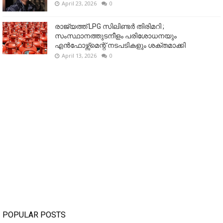
April 23, 2026
0
രാജ്യത്ത് LPG സിലിണ്ടർ തിരിമറി ;
സംസ്ഥാനത്തുടനീളം പരിശോധനയും
എൻഫോഴ്സ്മെന്റ് നടപടികളും ശക്തമാക്കി
April 13, 2026
0
POPULAR POSTS