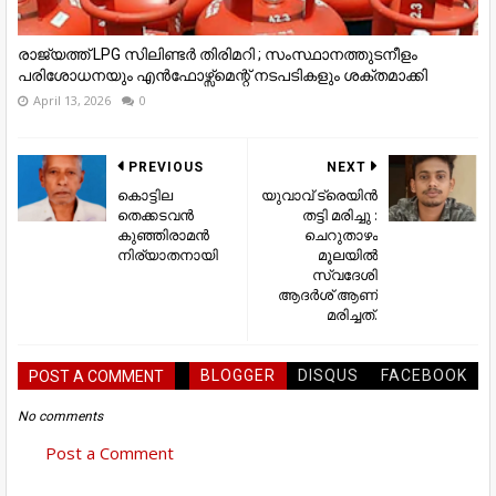
രാജ്യത്ത് LPG സിലിണ്ടർ തിരിമറി ; സംസ്ഥാനത്തുടനീളം
പരിശോധനയും എൻഫോഴ്സ്മെന്റ് നടപടികളും ശക്തമാക്കി
April 13, 2026
0
PREVIOUS
NEXT
കൊട്ടില
യുവാവ് ട്രെയിൻ
തെക്കടവൻ
തട്ടി മരിച്ചു :
കുഞ്ഞിരാമൻ
ചെറുതാഴം
നിര്യാതനായി
മൂലയിൽ
സ്വദേശി
ആദർശ് ആണ്
മരിച്ചത്.
BLOGGER
DISQUS
FACEBOOK
POST A COMMENT
No comments
Post a Comment