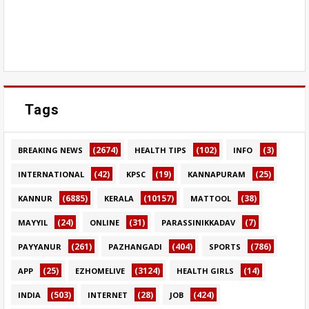
Tags
(2674)
(102)
(3)
BREAKING NEWS
HEALTH TIPS
INFO
(42)
(19)
(25)
INTERNATIONAL
KPSC
KANNAPURAM
(6885)
(10157)
(38)
KANNUR
KERALA
MATTOOL
(24)
(31)
(7)
MAYYIL
ONLINE
PARASSINIKKADAV
(261)
(404)
(786)
PAYYANUR
PAZHANGADI
SPORTS
(25)
(3124)
(14)
APP
EZHOMELIVE
HEALTH GIRLS
(503)
(28)
(424)
INDIA
INTERNET
JOB