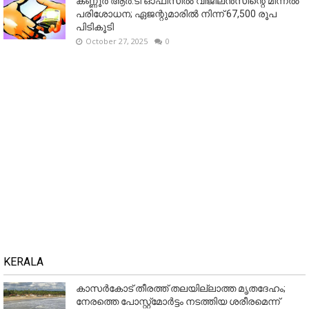
കണ്ണൂര്‍ ആര്‍.ടി ഓഫീസില്‍ വിജിലൻസിന്റെ മിന്നല്‍
പരിശോധന; ഏജന്റുമാരില്‍ നിന്ന് 67,500 രൂപ
പിടികൂടി
October 27, 2025
0
KERALA
കാസർകോട് തീരത്ത് തലയില്ലാത്ത മൃതദേഹം;
നേരത്തെ പോസ്റ്റ്‌മോർട്ടം നടത്തിയ ശരീരമെന്ന്