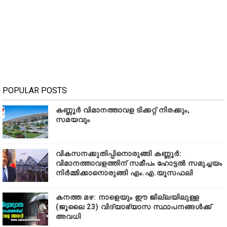
POPULAR POSTS
കണ്ണൂർ വിമാനത്താവള ടിക്കറ്റ് നിരക്കും,
സമയവും
വികസനക്കുതിപ്പിനൊരുങ്ങി കണ്ണൂർ:
വിമാനത്താവളത്തിന് സമീപം ഹോട്ടൽ സമുച്ചയം
നിർമ്മിക്കാനൊരുങ്ങി എം.എ.യൂസഫലി
കനത്ത മഴ: നാളെയും ഈ ജില്ലയിലുള്ള
(ജൂലൈ 23) വിദ്യാഭ്യാസ സ്ഥാപനങ്ങൾക്ക്
അവധി