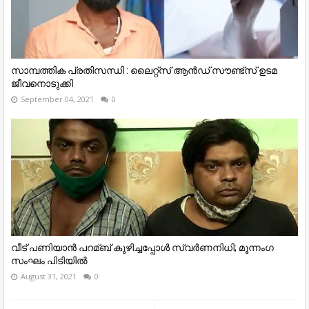
സാമ്പത്തിക പ്രതിസന്ധി : ലൈറ്റ്‌സ് ആൻഡ് സൗണ്ട്‌സ് ഉടമ
ജീവനൊടുക്കി
September 04, 2021
0
വീട് പണിയാന്‍ പറമ്ബ് കുഴിച്ചപ്പോള്‍ സ്വര്‍ണനിധി; മൂന്നംഗ
സംഘം പിടിയില്‍
August 31, 2021
0