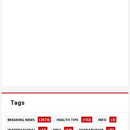
Tags
(2674)
(102)
(3)
BREAKING NEWS
HEALTH TIPS
INFO
(42)
(19)
(25)
INTERNATIONAL
KPSC
KANNAPURAM