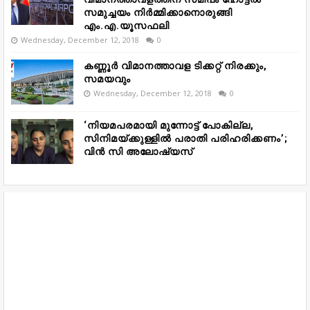
സമുച്ചയം നിർമ്മിക്കാനൊരുങ്ങി
എം.എ.യൂസഫലി
Wednesday, December 12, 2018
0
കണ്ണൂർ വിമാനത്താവള ടിക്കറ്റ് നിരക്കും,
സമയവും
Wednesday, December 12, 2018
0
‘നിയമപരമായി മുന്നോട്ട് പോകില്ല,
സിനിമയ്ക്കുള്ളിൽ പരാതി പരിഹരിക്കണം’;
വിൻ സി അലോഷ്യസ്