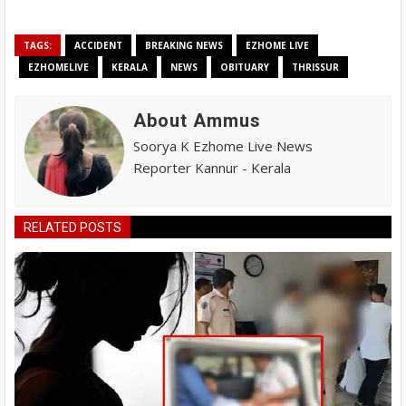
TAGS:
ACCIDENT
BREAKING NEWS
EZHOME LIVE
EZHOMELIVE
KERALA
NEWS
OBITUARY
THRISSUR
About Ammus
Soorya K Ezhome Live News
Reporter Kannur - Kerala
RELATED POSTS