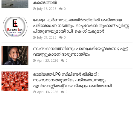
കണ്ടെത്തൽ
July 16, 2026
0
കേരള- കർണാടക അതിർത്തിയിൽ ശക്തമായ
പരിശോധന നടത്തും; ഓപ്പറേഷൻ തൂഫാന് പൂർണ്ണ
പിന്തുണയുമായി ഡി. കെ ശിവകുമാർ
July 09, 2026
0
സംസ്ഥാനത്ത് വീണ്ടും പാമ്പുകടിയേറ്റ് മരണം; എട്ട്
വയസ്സുകാരന് ദാരുണാന്ത്യം
April 23, 2026
0
രാജ്യത്ത് LPG സിലിണ്ടർ തിരിമറി ;
സംസ്ഥാനത്തുടനീളം പരിശോധനയും
എൻഫോഴ്സ്മെന്റ് നടപടികളും ശക്തമാക്കി
April 13, 2026
0