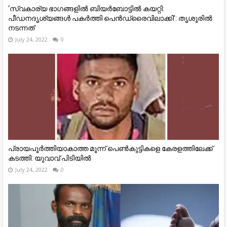
‘സ്വകാര്യ ഭാഗങ്ങളിൽ ബിയർബോട്ടിൽ കയറ്റി:
പീഡനദൃശ്യങ്ങൾ പകർത്തി പെൻഡ്രൈവിലാക്കി’: തൃശൂരിൽ
നടന്നത്
July 24, 2022
0
പ്രായപൂർത്തിയാകാത്ത മൂന്ന് പെൺകുട്ടികളെ കേരളത്തിലേക്ക്
കടത്തി: യുവാവ് പിടിയിൽ
July 24, 2022
0