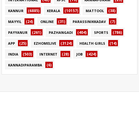
(6885)
(10157)
(38)
KANNUR
KERALA
MATTOOL
(24)
(31)
(7)
MAYYIL
ONLINE
PARASSINIKKADAV
(261)
(404)
(786)
PAYYANUR
PAZHANGADI
SPORTS
(25)
(3124)
(14)
APP
EZHOMELIVE
HEALTH GIRLS
(503)
(28)
(424)
INDIA
INTERNET
JOB
(6)
KANNADIPARAMBA