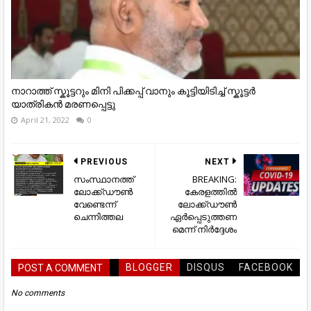
നാറാത്ത് സ്കൂട്ടറും മിനി പിക്കപ്പ് വാനും കൂട്ടിയിടിച്ച് സ്കൂട്ടർ
യാത്രികൻ മരണപ്പെട്ടു
April 21, 2022
0
PREVIOUS
NEXT
സംസ്ഥാനത്ത്
BREAKING:
ലോക്ക്ഡൗണ്‍
കേരളത്തിൽ
വേണ്ടെന്ന്
ലോക്ക്ഡൗൺ
ചെന്നിത്തല
ഏർപ്പെടുത്തണ
മെന്ന് നിർദ്ദേശം
BLOGGER
DISQUS
FACEBOOK
POST A COMMENT
No comments