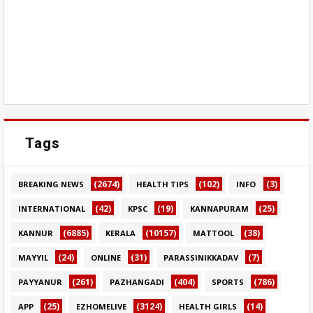
Tags
(2674)
(102)
(3)
BREAKING NEWS
HEALTH TIPS
INFO
(42)
(19)
(25)
INTERNATIONAL
KPSC
KANNAPURAM
(6885)
(10157)
(38)
KANNUR
KERALA
MATTOOL
(24)
(31)
(7)
MAYYIL
ONLINE
PARASSINIKKADAV
(261)
(404)
(786)
PAYYANUR
PAZHANGADI
SPORTS
(25)
(3124)
(14)
APP
EZHOMELIVE
HEALTH GIRLS