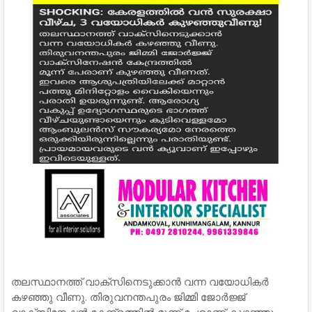
തലസ്ഥാനത്ത് വാക്സിനെടുക്കാൻ വന്ന വയോധികർ
കഴഞ്ഞു വീണു. തിരുവനന്തപുരം ജിമ്മി ജോർജ്ജ്
വാക്സിനേഷൻ കേന്ദ്രത്തിൽ മൂന്ന് പേരാണ് കുഴഞ്ഞു