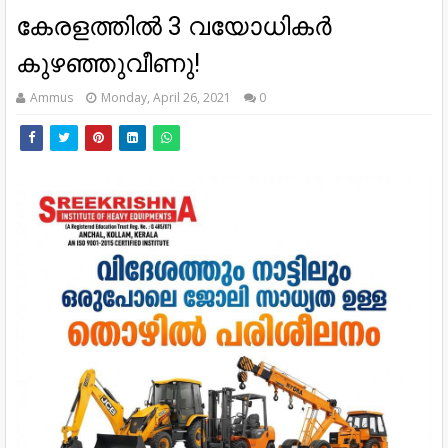
കേരളത്തിൽ 3 വയോധികർ
കുഴഞ്ഞുവീണു!
Ammus
Monday, April 26, 2021
0