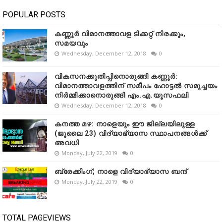
POPULAR POSTS
കണ്ണൂർ വിമാനത്താവള ടിക്കറ്റ് നിരക്കും,
സമയവും
Wednesday, December 12, 2018
0
വികസനക്കുതിപ്പിനൊരുങ്ങി കണ്ണൂർ:
വിമാനത്താവളത്തിന് സമീപം ഹോട്ടൽ സമുച്ചയം
നിർമ്മിക്കാനൊരുങ്ങി എം.എ.യൂസഫലി
Wednesday, December 12, 2018
0
കനത്ത മഴ: നാളെയും ഈ ജില്ലയിലുള്ള
(ജൂലൈ 23) വിദ്യാഭ്യാസ സ്ഥാപനങ്ങൾക്ക്
അവധി
Monday, July 22, 2019
0
ബ്രേക്കിംഗ്; നാളെ വിദ്യാഭ്യാസ ബന്ദ്
Monday, July 22, 2019
0
TOTAL PAGEVIEWS