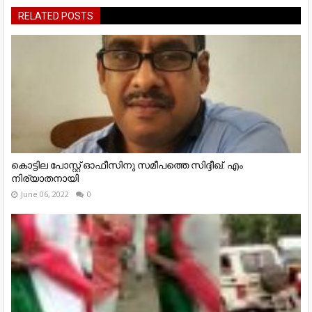
RELATED POSTS
കൊട്ടില പോസ്റ്റ് ഓഫീസിനു സമീപത്തെ സിദ്ദീഖ്. എം
നിര്യാതനായി
June 06, 2022
0