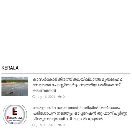
KERALA
കാസർകോട് തീരത്ത് തലയില്ലാത്ത മൃതദേഹം;
നേരത്തെ പോസ്റ്റ്‌മോർട്ടം നടത്തിയ ശരീരമെന്ന്
കണ്ടെത്തൽ
July 16, 2026
0
കേരള- കർണാടക അതിർത്തിയിൽ ശക്തമായ
പരിശോധന നടത്തും; ഓപ്പറേഷൻ തൂഫാന് പൂർണ്ണ
പിന്തുണയുമായി ഡി. കെ ശിവകുമാർ
July 09, 2026
0