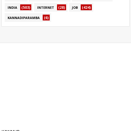
(503)
(28)
(424)
INDIA
INTERNET
JOB
(6)
KANNADIPARAMBA