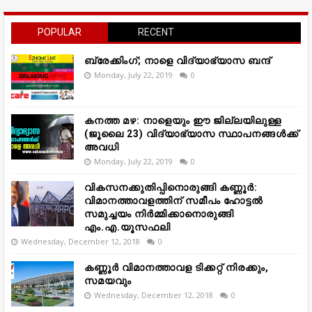
POPULAR
RECENT
ബ്രേക്കിംഗ്; നാളെ വിദ്യാഭ്യാസ ബന്ദ്
Monday, July 22, 2019
0
കനത്ത മഴ: നാളെയും ഈ ജില്ലയിലുള്ള
(ജൂലൈ 23) വിദ്യാഭ്യാസ സ്ഥാപനങ്ങൾക്ക്
അവധി
Monday, July 22, 2019
0
വികസനക്കുതിപ്പിനൊരുങ്ങി കണ്ണൂർ:
വിമാനത്താവളത്തിന് സമീപം ഹോട്ടൽ
സമുച്ചയം നിർമ്മിക്കാനൊരുങ്ങി
എം.എ.യൂസഫലി
Wednesday, December 12, 2018
0
കണ്ണൂർ വിമാനത്താവള ടിക്കറ്റ് നിരക്കും,
സമയവും
Wednesday, December 12, 2018
0