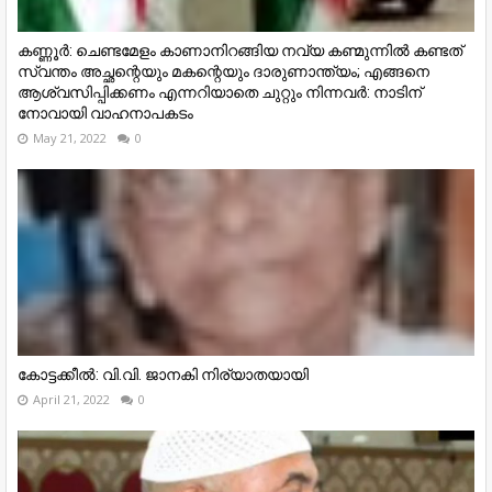
കണ്ണൂര്‍: ചെണ്ടമേളം കാണാനിറങ്ങിയ നവ്യ കണ്മുന്നിൽ കണ്ടത്
സ്വന്തം അച്ഛന്റെയും മകന്റെയും ദാരുണാന്ത്യം; എങ്ങനെ
ആശ്വസിപ്പിക്കണം എന്നറിയാതെ ചുറ്റും നിന്നവർ: നാടിന്
നോവായി വാഹനാപകടം
May 21, 2022
0
കോട്ടക്കീൽ: വി.വി. ജാനകി നിര്യാതയായി
April 21, 2022
0