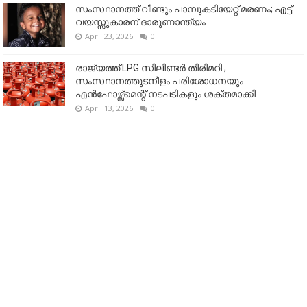
സംസ്ഥാനത്ത് വീണ്ടും പാമ്പുകടിയേറ്റ് മരണം; എട്ട്
വയസ്സുകാരന് ദാരുണാന്ത്യം
April 23, 2026
0
രാജ്യത്ത് LPG സിലിണ്ടർ തിരിമറി ;
സംസ്ഥാനത്തുടനീളം പരിശോധനയും
എൻഫോഴ്സ്മെന്റ് നടപടികളും ശക്തമാക്കി
April 13, 2026
0