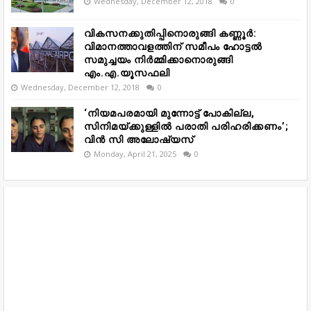
Wednesday, December 12, 2018
0
വികസനക്കുതിപ്പിനൊരുങ്ങി കണ്ണൂർ:
വിമാനത്താവളത്തിന് സമീപം ഹോട്ടൽ
സമുച്ചയം നിർമ്മിക്കാനൊരുങ്ങി
എം.എ.യൂസഫലി
Wednesday, December 12, 2018
0
‘നിയമപരമായി മുന്നോട്ട് പോകില്ല,
സിനിമയ്ക്കുള്ളിൽ പരാതി പരിഹരിക്കണം’;
വിൻ സി അലോഷ്യസ്
Monday, April 21, 2025
0