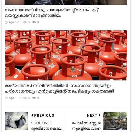
സംസ്ഥാനത്ത് വീണ്ടും പാമ്പുകടിയേറ്റ് മരണം; എട്ട്
വയസ്സുകാരന് ദാരുണാന്ത്യം
April 23, 2026
0
രാജ്യത്ത് LPG സിലിണ്ടർ തിരിമറി ; സംസ്ഥാനത്തുടനീളം
പരിശോധനയും എൻഫോഴ്സ്മെന്റ് നടപടികളും ശക്തമാക്കി
April 13, 2026
0
PREVIOUS
NEXT
SHOCKING:
പോ​ലീ​സ് സ്റ്റേ​ഷ​
ദുരഭിമാന കൊല,
നു​ക​ളി​ലെ വാ​ഹ​