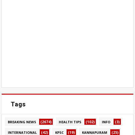
Tags
(2674)
(102)
(3)
BREAKING NEWS
HEALTH TIPS
INFO
(42)
(19)
(25)
INTERNATIONAL
KPSC
KANNAPURAM