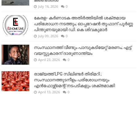
കണ്ടെത്തൽ
July 16, 2026
0
കേരള- കർണാടക അതിർത്തിയിൽ ശക്തമായ
പരിശോധന നടത്തും; ഓപ്പറേഷൻ തൂഫാന് പൂർണ്ണ
പിന്തുണയുമായി ഡി. കെ ശിവകുമാർ
July 09, 2026
0
സംസ്ഥാനത്ത് വീണ്ടും പാമ്പുകടിയേറ്റ് മരണം; എട്ട്
വയസ്സുകാരന് ദാരുണാന്ത്യം
April 23, 2026
0
രാജ്യത്ത് LPG സിലിണ്ടർ തിരിമറി ;
സംസ്ഥാനത്തുടനീളം പരിശോധനയും
എൻഫോഴ്സ്മെന്റ് നടപടികളും ശക്തമാക്കി
April 13, 2026
0