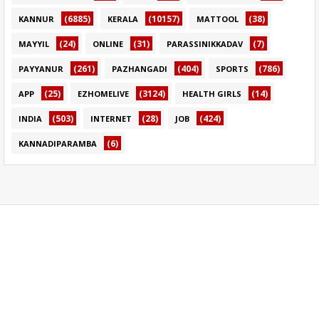
(6885)
(10157)
(38)
KANNUR
KERALA
MATTOOL
(24)
(31)
(7)
MAYYIL
ONLINE
PARASSINIKKADAV
(261)
(404)
(786)
PAYYANUR
PAZHANGADI
SPORTS
(25)
(3124)
(14)
APP
EZHOMELIVE
HEALTH GIRLS
(503)
(28)
(424)
INDIA
INTERNET
JOB
(6)
KANNADIPARAMBA