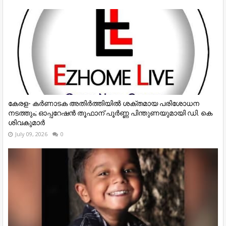
കേരള- കർണാടക അതിർത്തിയിൽ ശക്തമായ പരിശോധന
നടത്തും; ഓപ്പറേഷൻ തൂഫാന് പൂർണ്ണ പിന്തുണയുമായി ഡി. കെ
ശിവകുമാർ
July 09, 2026
0