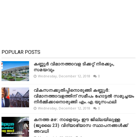
POPULAR POSTS
കണ്ണൂർ വിമാനത്താവള ടിക്കറ്റ് നിരക്കും,
സമയവും
Wednesday, December 12, 2018
0
വികസനക്കുതിപ്പിനൊരുങ്ങി കണ്ണൂർ:
വിമാനത്താവളത്തിന് സമീപം ഹോട്ടൽ സമുച്ചയം
നിർമ്മിക്കാനൊരുങ്ങി എം.എ.യൂസഫലി
Wednesday, December 12, 2018
0
കനത്ത മഴ: നാളെയും ഈ ജില്ലയിലുള്ള
(ജൂലൈ 23) വിദ്യാഭ്യാസ സ്ഥാപനങ്ങൾക്ക്
അവധി