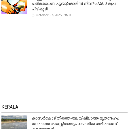
പരിശോധന; ഏജന്റുമാരില്‍ നിന്ന് 67,500 രൂപ
പിടികൂടി
October 27, 2025
0
KERALA
കാസർകോട് തീരത്ത് തലയില്ലാത്ത മൃതദേഹം;
നേരത്തെ പോസ്റ്റ്‌മോർട്ടം നടത്തിയ ശരീരമെന്ന്