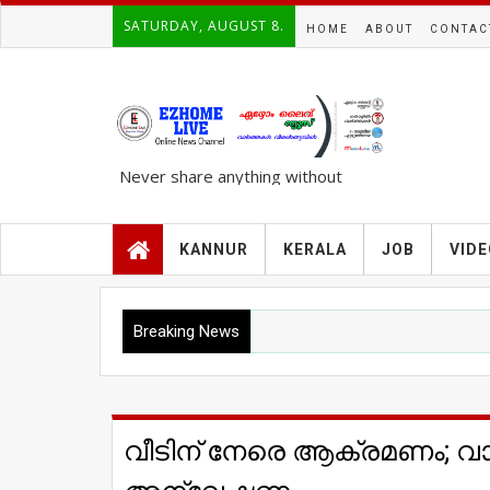
SATURDAY, AUGUST 8.
HOME
ABOUT
CONTAC
Never share anything without
knowing the complete TRUTH..!!!
KANNUR
KERALA
JOB
VID
Breaking News
വീടിന് നേരെ ആക്രമണം; വാ