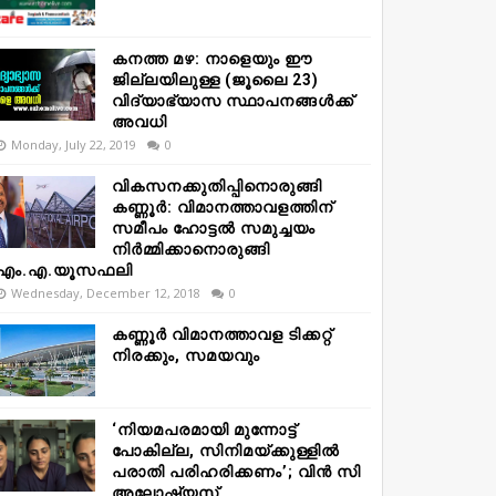
കനത്ത മഴ: നാളെയും ഈ
ജില്ലയിലുള്ള (ജൂലൈ 23)
വിദ്യാഭ്യാസ സ്ഥാപനങ്ങൾക്ക്
അവധി
Monday, July 22, 2019
0
വികസനക്കുതിപ്പിനൊരുങ്ങി
കണ്ണൂർ: വിമാനത്താവളത്തിന്
സമീപം ഹോട്ടൽ സമുച്ചയം
നിർമ്മിക്കാനൊരുങ്ങി
എം.എ.യൂസഫലി
Wednesday, December 12, 2018
0
കണ്ണൂർ വിമാനത്താവള ടിക്കറ്റ്
നിരക്കും, സമയവും
‘നിയമപരമായി മുന്നോട്ട്
പോകില്ല, സിനിമയ്ക്കുള്ളിൽ
പരാതി പരിഹരിക്കണം’; വിൻ സി
അലോഷ്യസ്