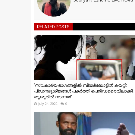
RELATED POSTS
‘സ്വകാര്യ ഭാഗങ്ങളിൽ ബിയർബോട്ടിൽ കയറ്റി:
പീഡനദൃശ്യങ്ങൾ പകർത്തി പെൻഡ്രൈവിലാക്കി’:
തൃശൂരിൽ നടന്നത്
July 24, 2022
0