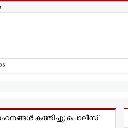
T
EOS
ഹനങ്ങൾ കത്തിച്ചു; പൊലീസ്