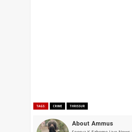
TAGS:
CRIME
THRISSUR
About Ammus
Soorya K Ezhome Live News R