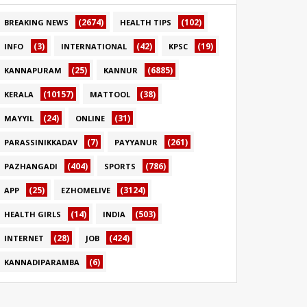
(2674)
(102)
BREAKING NEWS
HEALTH TIPS
(3)
(42)
(19)
INFO
INTERNATIONAL
KPSC
(25)
(6885)
KANNAPURAM
KANNUR
(10157)
(38)
KERALA
MATTOOL
(24)
(31)
MAYYIL
ONLINE
(7)
(261)
PARASSINIKKADAV
PAYYANUR
(404)
(786)
PAZHANGADI
SPORTS
(25)
(3124)
APP
EZHOMELIVE
(14)
(503)
HEALTH GIRLS
INDIA
(28)
(424)
INTERNET
JOB
(6)
KANNADIPARAMBA