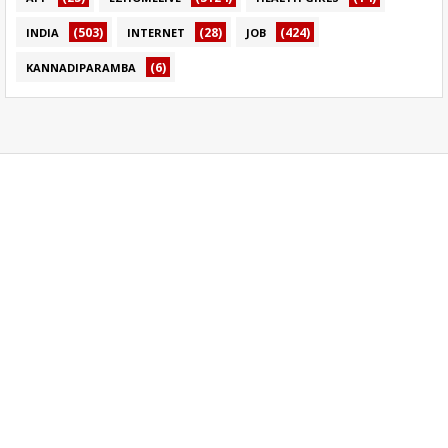
(503)
(28)
(424)
INDIA
INTERNET
JOB
(6)
KANNADIPARAMBA