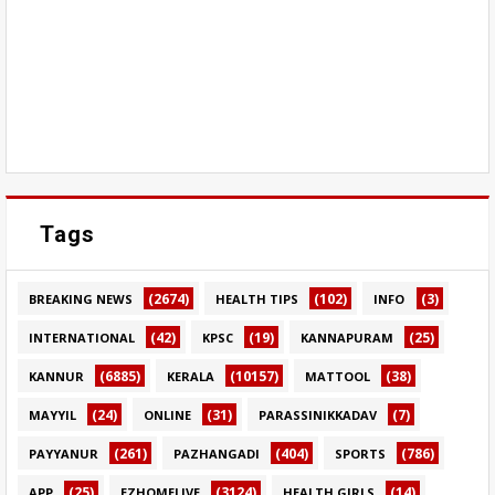
Tags
(2674)
(102)
(3)
BREAKING NEWS
HEALTH TIPS
INFO
(42)
(19)
(25)
INTERNATIONAL
KPSC
KANNAPURAM
(6885)
(10157)
(38)
KANNUR
KERALA
MATTOOL
(24)
(31)
(7)
MAYYIL
ONLINE
PARASSINIKKADAV
(261)
(404)
(786)
PAYYANUR
PAZHANGADI
SPORTS
(25)
(3124)
(14)
APP
EZHOMELIVE
HEALTH GIRLS