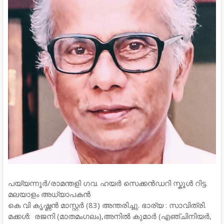
പയ്യന്നൂർ/രാമന്തളി ഗവ. ഹയർ സെക്കൻഡറി സ്കൂൾ റിട്ട.
മലയാളം അധ്യാപകൻ
കെ വി കൃഷ്ണൻ മാസ്റ്റർ (83) അന്തരിച്ചു. ഭാര്യ : സാവിത്രി.
മക്കൾ: രജനി (മാതമംഗലം),അനിൽ കുമാർ (എഞ്ചിനിയർ,