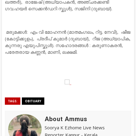
ഖത്തർ), രാജേഷ് (അധ്യാപകൻ, അഞ്ചരക്കണ്ടി
ഗവ.ഹയർ സെക്കൻഡറി സ്കൂൾ), സജിനി (ദുബായ്).
മരുമക്കൾ: എം വി മോഹനൻ (മാതമംഗലം, റിട്ട. നേവി), ഷീജ
(കോട്ടിക്കുളം), പ്രദീപ് കുമാർ (ദുബായ്), റീജ (അധ്യാപിക,
കുന്നരു എയുപിസ്കൂൾ). സഹോദരങ്ങൾ : കരുണാകരൻ,
പരേതരായ കണ്ണൻ, മാണി, ലക്ഷമി.
TAGS:
OBITUARY
About Ammus
Soorya K Ezhome Live News
Reporter Kannur - Kerala