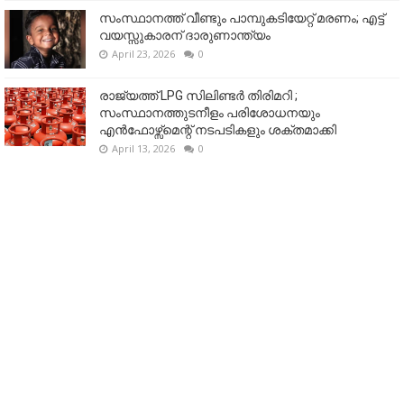
സംസ്ഥാനത്ത് വീണ്ടും പാമ്പുകടിയേറ്റ് മരണം; എട്ട്
വയസ്സുകാരന് ദാരുണാന്ത്യം
April 23, 2026
0
രാജ്യത്ത് LPG സിലിണ്ടർ തിരിമറി ;
സംസ്ഥാനത്തുടനീളം പരിശോധനയും
എൻഫോഴ്സ്മെന്റ് നടപടികളും ശക്തമാക്കി
April 13, 2026
0