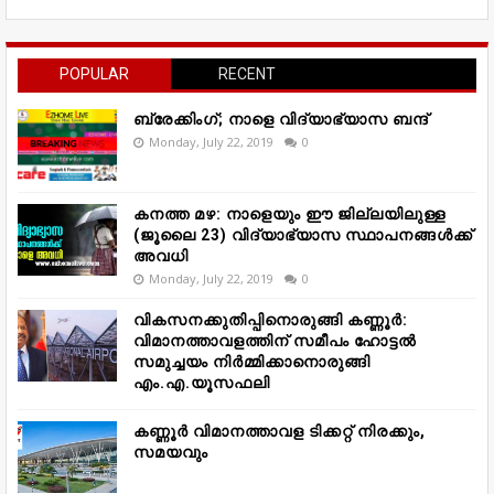
POPULAR
RECENT
ബ്രേക്കിംഗ്; നാളെ വിദ്യാഭ്യാസ ബന്ദ്
Monday, July 22, 2019
0
കനത്ത മഴ: നാളെയും ഈ ജില്ലയിലുള്ള
(ജൂലൈ 23) വിദ്യാഭ്യാസ സ്ഥാപനങ്ങൾക്ക്
അവധി
Monday, July 22, 2019
0
വികസനക്കുതിപ്പിനൊരുങ്ങി കണ്ണൂർ:
വിമാനത്താവളത്തിന് സമീപം ഹോട്ടൽ
സമുച്ചയം നിർമ്മിക്കാനൊരുങ്ങി
എം.എ.യൂസഫലി
കണ്ണൂർ വിമാനത്താവള ടിക്കറ്റ് നിരക്കും,
സമയവും