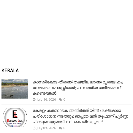
KERALA
കാസർകോട് തീരത്ത് തലയില്ലാത്ത മൃതദേഹം;
നേരത്തെ പോസ്റ്റ്‌മോർട്ടം നടത്തിയ ശരീരമെന്ന്
കണ്ടെത്തൽ
July 16, 2026
0
കേരള- കർണാടക അതിർത്തിയിൽ ശക്തമായ
പരിശോധന നടത്തും; ഓപ്പറേഷൻ തൂഫാന് പൂർണ്ണ
പിന്തുണയുമായി ഡി. കെ ശിവകുമാർ
July 09, 2026
0