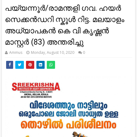
പയ്യന്നൂർ/രാമന്തളി ഗവ. ഹയർ
സെക്കൻഡറി സ്കൂൾ റിട്ട. മലയാളം
അധ്യാപകൻ കെ വി കൃഷ്ണൻ
മാസ്റ്റർ (83) അന്തരിച്ചു
Ammus
Monday, August 10, 2020
0