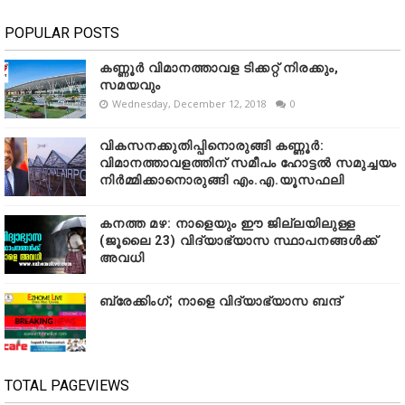
POPULAR POSTS
കണ്ണൂർ വിമാനത്താവള ടിക്കറ്റ് നിരക്കും,
സമയവും
Wednesday, December 12, 2018
0
വികസനക്കുതിപ്പിനൊരുങ്ങി കണ്ണൂർ:
വിമാനത്താവളത്തിന് സമീപം ഹോട്ടൽ സമുച്ചയം
നിർമ്മിക്കാനൊരുങ്ങി എം.എ.യൂസഫലി
കനത്ത മഴ: നാളെയും ഈ ജില്ലയിലുള്ള
(ജൂലൈ 23) വിദ്യാഭ്യാസ സ്ഥാപനങ്ങൾക്ക്
അവധി
ബ്രേക്കിംഗ്; നാളെ വിദ്യാഭ്യാസ ബന്ദ്
TOTAL PAGEVIEWS