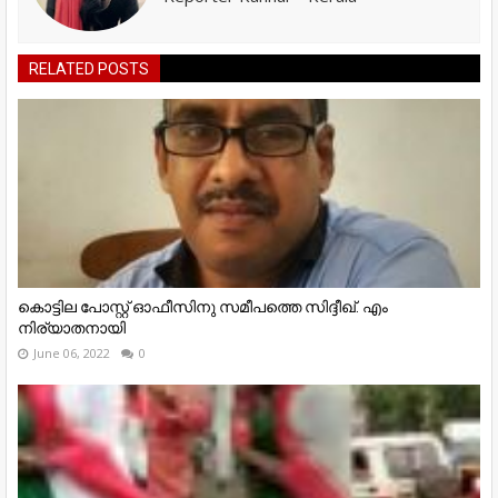
RELATED POSTS
കൊട്ടില പോസ്റ്റ് ഓഫീസിനു സമീപത്തെ സിദ്ദീഖ്. എം
നിര്യാതനായി
June 06, 2022
0