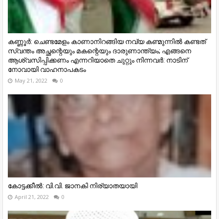
കണ്ണൂര്‍: ചെണ്ടമേളം കാണാനിറങ്ങിയ നവ്യ കണ്മുന്നിൽ കണ്ടത്
സ്വന്തം അച്ഛന്റെയും മകന്റെയും ദാരുണാന്ത്യം; എങ്ങനെ
ആശ്വസിപ്പിക്കണം എന്നറിയാതെ ചുറ്റും നിന്നവർ: നാടിന്
നോവായി വാഹനാപകടം
May 21, 2022
0
കോട്ടക്കീൽ: വി.വി. ജാനകി നിര്യാതയായി
April 21, 2022
0