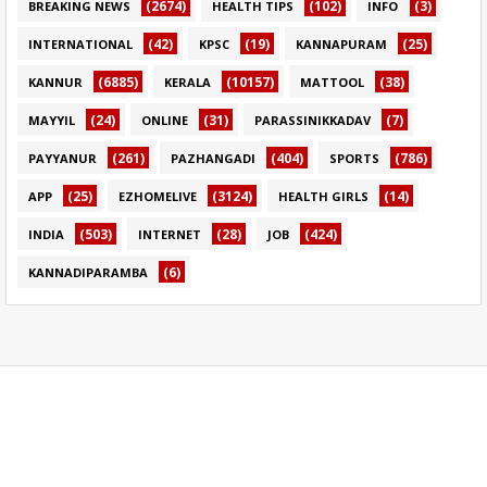
(2674)
(102)
(3)
BREAKING NEWS
HEALTH TIPS
INFO
(42)
(19)
(25)
INTERNATIONAL
KPSC
KANNAPURAM
(6885)
(10157)
(38)
KANNUR
KERALA
MATTOOL
(24)
(31)
(7)
MAYYIL
ONLINE
PARASSINIKKADAV
(261)
(404)
(786)
PAYYANUR
PAZHANGADI
SPORTS
(25)
(3124)
(14)
APP
EZHOMELIVE
HEALTH GIRLS
(503)
(28)
(424)
INDIA
INTERNET
JOB
(6)
KANNADIPARAMBA