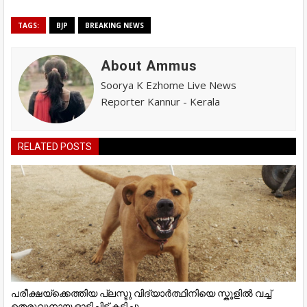
TAGS:
BJP
BREAKING NEWS
About Ammus
Soorya K Ezhome Live News
Reporter Kannur - Kerala
RELATED POSTS
പരീക്ഷയ്ക്കെത്തിയ പ്ലസ്ടു വിദ്യാർത്ഥിനിയെ സ്കൂളിൽ വച്ച്
തെരുവുനായ ഓടിച്ചിട്ട് കടിച്ചു