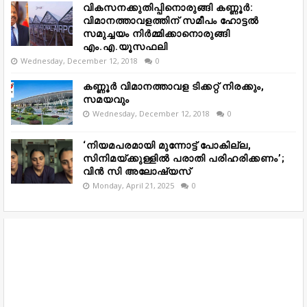
വികസനക്കുതിപ്പിനൊരുങ്ങി കണ്ണൂർ:
വിമാനത്താവളത്തിന് സമീപം ഹോട്ടൽ
സമുച്ചയം നിർമ്മിക്കാനൊരുങ്ങി
എം.എ.യൂസഫലി
Wednesday, December 12, 2018
0
കണ്ണൂർ വിമാനത്താവള ടിക്കറ്റ് നിരക്കും,
സമയവും
Wednesday, December 12, 2018
0
‘നിയമപരമായി മുന്നോട്ട് പോകില്ല,
സിനിമയ്ക്കുള്ളിൽ പരാതി പരിഹരിക്കണം’;
വിൻ സി അലോഷ്യസ്
Monday, April 21, 2025
0