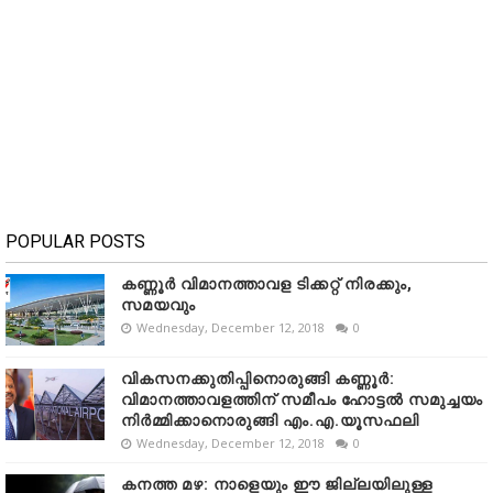
POPULAR POSTS
കണ്ണൂർ വിമാനത്താവള ടിക്കറ്റ് നിരക്കും,
സമയവും
Wednesday, December 12, 2018
0
വികസനക്കുതിപ്പിനൊരുങ്ങി കണ്ണൂർ:
വിമാനത്താവളത്തിന് സമീപം ഹോട്ടൽ സമുച്ചയം
നിർമ്മിക്കാനൊരുങ്ങി എം.എ.യൂസഫലി
Wednesday, December 12, 2018
0
കനത്ത മഴ: നാളെയും ഈ ജില്ലയിലുള്ള