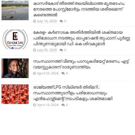
കാസർകോട് തീരത്ത് തലയില്ലാത്ത മൃതദേഹം;
നേരത്തെ പോസ്റ്റ്‌മോർട്ടം നടത്തിയ ശരീരമെന്ന്
കണ്ടെത്തൽ
July 16, 2026
0
കേരള- കർണാടക അതിർത്തിയിൽ ശക്തമായ
പരിശോധന നടത്തും; ഓപ്പറേഷൻ തൂഫാന് പൂർണ്ണ
പിന്തുണയുമായി ഡി. കെ ശിവകുമാർ
July 09, 2026
0
സംസ്ഥാനത്ത് വീണ്ടും പാമ്പുകടിയേറ്റ് മരണം; എട്ട്
വയസ്സുകാരന് ദാരുണാന്ത്യം
April 23, 2026
0
രാജ്യത്ത് LPG സിലിണ്ടർ തിരിമറി ;
സംസ്ഥാനത്തുടനീളം പരിശോധനയും
എൻഫോഴ്സ്മെന്റ് നടപടികളും ശക്തമാക്കി
April 13, 2026
0