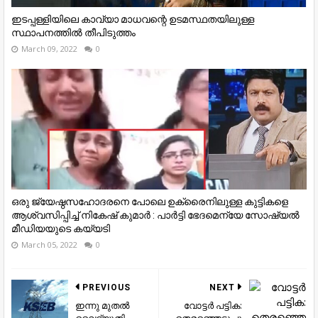
ഇടപ്പള്ളിയിലെ കാവ്യാ മാധവന്റെ ഉടമസ്ഥതയിലുള്ള
സ്ഥാപനത്തിൽ തീപിടുത്തം
March 09, 2022
0
ഒരു ജ്യേഷ്ഠസഹോദരനെ പോലെ ഉക്രൈനിലുള്ള കുട്ടികളെ
ആശ്വസിപ്പിച്ച് നികേഷ് കുമാർ : പാർട്ടി ഭേദമെന്യേ സോഷ്യൽ
മീഡിയയുടെ കയ്യടി
March 05, 2022
0
PREVIOUS
NEXT
ഇന്നു മുതല്‍
വോട്ടർ പട്ടിക:
വൈദ്യുതി
തെരഞ്ഞെടുപ്പു