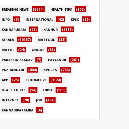
(2674)
(102)
BREAKING NEWS
HEALTH TIPS
(3)
(42)
(19)
INFO
INTERNATIONAL
KPSC
(25)
(6885)
KANNAPURAM
KANNUR
(10157)
(38)
KERALA
MATTOOL
(24)
(31)
MAYYIL
ONLINE
(7)
(261)
PARASSINIKKADAV
PAYYANUR
(404)
(786)
PAZHANGADI
SPORTS
(25)
(3124)
APP
EZHOMELIVE
(14)
(503)
HEALTH GIRLS
INDIA
(28)
(424)
INTERNET
JOB
(6)
KANNADIPARAMBA