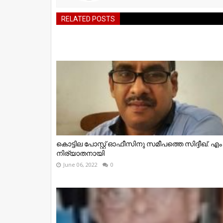
RELATED POSTS
കൊട്ടില പോസ്റ്റ് ഓഫീസിനു സമീപത്തെ സിദ്ദീഖ്. എം
നിര്യാതനായി
June 06, 2022
0