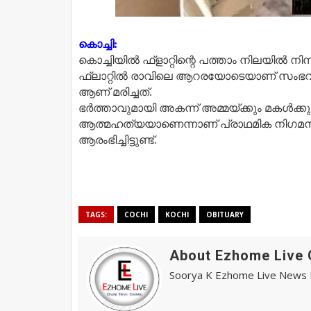
കൊച്ചി:
കൊച്ചിയിൽ ഫ്ളാറ്റിന്റെ പത്താം നിലയിൽ നിന
ഫ്ലാറ്റിൽ രാവിലെ ആറരയോടെയാണ് സംഭവം.
ആണ് മരിച്ചത്.
ഭർത്താവുമായി അകന്ന് അമ്മയ്‌ക്കും മകൾക്കു
ആത്മഹത്യയാണെന്നാണ് പ്രാഥമിക നിഗമനം.
ആരംഭിച്ചിട്ടുണ്ട്.
TAGS:
COCHI
KOCHI
OBITUARY
About Ezhome Live 
Soorya K Ezhome Live News R