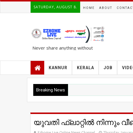
SATURDAY, AUGUST 8.
HOME
ABOUT
CONTAC
Never share anything without
knowing the complete TRUTH..!!!
KANNUR
KERALA
JOB
VID
Breaking News
യുവതി ഫ്ലാറ്റില്‍ നിന്നും വീ
Ezhome Live Online News Channel
Thursday, January