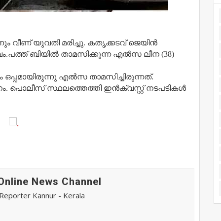
്നും വീണ് യുവതി മരിച്ചു. കതൃക്കടവ് ജെയിൻ
പത്ത് ബിയിൽ താമസിക്കുന്ന എൽസ ലീന (38)​
ം ഒപ്പമായിരുന്നു എൽസ താമസിച്ചിരുന്നത്.
 പൊലീസ് സ്ഥലത്തെത്തി ഇൻക്വസ്റ്റ് നടപടികൾ
Online News Channel
eporter Kannur - Kerala