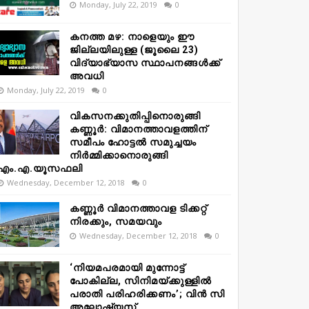
Monday, July 22, 2019
0
കനത്ത മഴ: നാളെയും ഈ
ജില്ലയിലുള്ള (ജൂലൈ 23)
വിദ്യാഭ്യാസ സ്ഥാപനങ്ങൾക്ക്
അവധി
Monday, July 22, 2019
0
വികസനക്കുതിപ്പിനൊരുങ്ങി
കണ്ണൂർ: വിമാനത്താവളത്തിന്
സമീപം ഹോട്ടൽ സമുച്ചയം
നിർമ്മിക്കാനൊരുങ്ങി
എം.എ.യൂസഫലി
Wednesday, December 12, 2018
0
കണ്ണൂർ വിമാനത്താവള ടിക്കറ്റ്
നിരക്കും, സമയവും
Wednesday, December 12, 2018
0
‘നിയമപരമായി മുന്നോട്ട്
പോകില്ല, സിനിമയ്ക്കുള്ളിൽ
പരാതി പരിഹരിക്കണം’; വിൻ സി
അലോഷ്യസ്