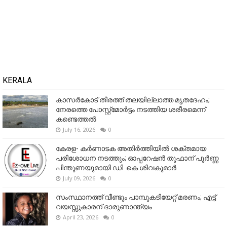
KERALA
കാസർകോട് തീരത്ത് തലയില്ലാത്ത മൃതദേഹം;
നേരത്തെ പോസ്റ്റ്‌മോർട്ടം നടത്തിയ ശരീരമെന്ന്
കണ്ടെത്തൽ
July 16, 2026
0
കേരള- കർണാടക അതിർത്തിയിൽ ശക്തമായ
പരിശോധന നടത്തും; ഓപ്പറേഷൻ തൂഫാന് പൂർണ്ണ
പിന്തുണയുമായി ഡി. കെ ശിവകുമാർ
July 09, 2026
0
സംസ്ഥാനത്ത് വീണ്ടും പാമ്പുകടിയേറ്റ് മരണം; എട്ട്
വയസ്സുകാരന് ദാരുണാന്ത്യം
April 23, 2026
0