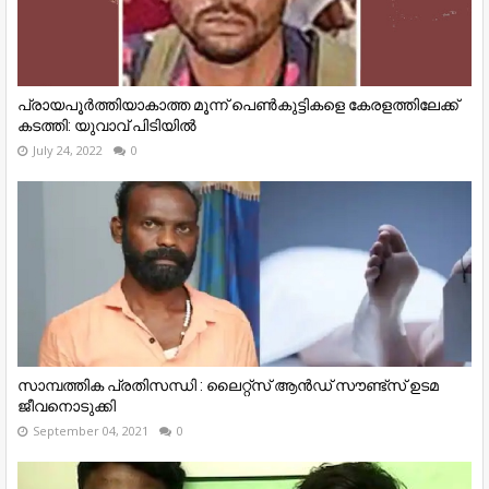
പ്രായപൂർത്തിയാകാത്ത മൂന്ന് പെൺകുട്ടികളെ കേരളത്തിലേക്ക്
കടത്തി: യുവാവ് പിടിയിൽ
July 24, 2022
0
സാമ്പത്തിക പ്രതിസന്ധി : ലൈറ്റ്‌സ് ആൻഡ് സൗണ്ട്‌സ് ഉടമ
ജീവനൊടുക്കി
September 04, 2021
0