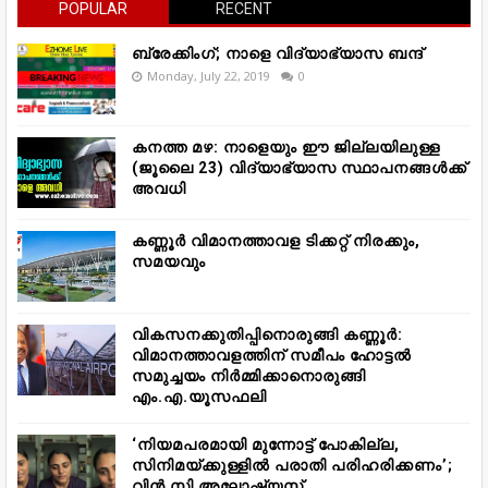
POPULAR
RECENT
ബ്രേക്കിംഗ്; നാളെ വിദ്യാഭ്യാസ ബന്ദ്
Monday, July 22, 2019
0
കനത്ത മഴ: നാളെയും ഈ ജില്ലയിലുള്ള
(ജൂലൈ 23) വിദ്യാഭ്യാസ സ്ഥാപനങ്ങൾക്ക്
അവധി
കണ്ണൂർ വിമാനത്താവള ടിക്കറ്റ് നിരക്കും,
സമയവും
വികസനക്കുതിപ്പിനൊരുങ്ങി കണ്ണൂർ:
വിമാനത്താവളത്തിന് സമീപം ഹോട്ടൽ
സമുച്ചയം നിർമ്മിക്കാനൊരുങ്ങി
എം.എ.യൂസഫലി
‘നിയമപരമായി മുന്നോട്ട് പോകില്ല,
സിനിമയ്ക്കുള്ളിൽ പരാതി പരിഹരിക്കണം’;
വിൻ സി അലോഷ്യസ്