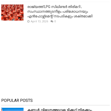
രാജ്യത്ത് LPG സിലിണ്ടർ തിരിമറി ;
സംസ്ഥാനത്തുടനീളം പരിശോധനയും
എൻഫോഴ്സ്മെന്റ് നടപടികളും ശക്തമാക്കി
April 13, 2026
0
POPULAR POSTS
കണ്ണൂർ വിമാനത്താവള ടിക്കറ്റ് നിരക്കും,