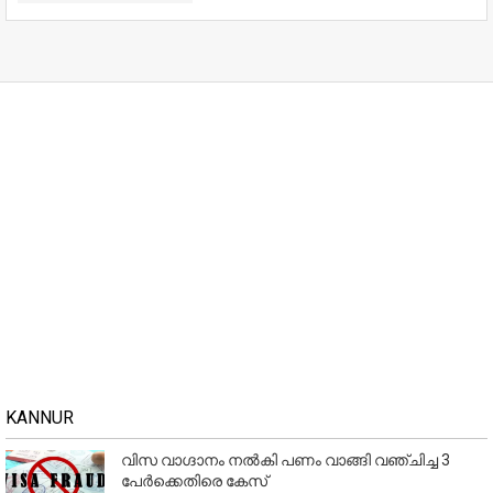
KANNUR
വിസ വാഗ്ദാനം നൽകി പണം വാങ്ങി വഞ്ചിച്ച 3
പേർക്കെതിരെ കേസ്