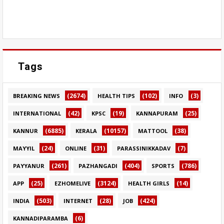
Tags
(2674)
(102)
(3)
BREAKING NEWS
HEALTH TIPS
INFO
(42)
(19)
(25)
INTERNATIONAL
KPSC
KANNAPURAM
(6885)
(10157)
(38)
KANNUR
KERALA
MATTOOL
(24)
(31)
(7)
MAYYIL
ONLINE
PARASSINIKKADAV
(261)
(404)
(786)
PAYYANUR
PAZHANGADI
SPORTS
(25)
(3124)
(14)
APP
EZHOMELIVE
HEALTH GIRLS
(503)
(28)
(424)
INDIA
INTERNET
JOB
(6)
KANNADIPARAMBA