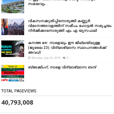
സമയവും
വികസനക്കുതിപ്പിനൊരുങ്ങി കണ്ണൂർ:
വിമാനത്താവളത്തിന് സമീപം ഹോട്ടൽ സമുച്ചയം
നിർമ്മിക്കാനൊരുങ്ങി എം.എ.യൂസഫലി
കനത്ത മഴ: നാളെയും ഈ ജില്ലയിലുള്ള
(ജൂലൈ 23) വിദ്യാഭ്യാസ സ്ഥാപനങ്ങൾക്ക്
അവധി
Monday, July 22, 2019
0
ബ്രേക്കിംഗ്; നാളെ വിദ്യാഭ്യാസ ബന്ദ്
TOTAL PAGEVIEWS
40,793,008