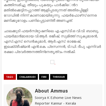
കത്തിനശിച്ചു. തീയും പുകയും പാര്‍ക്കി​​െന്‍റ
മതില്‍ക്കെട്ടിനപ്പുറത്ത് ആളിപ്പടരുന്നത് അതിരപ്പിള്ളി
റോഡില്‍ നിന്ന് കാണാമായിരുന്നു. ഫയര്‍ഫോഴ്​സ്​ ഒന്നര
മണിക്കൂറോളം പണിപ്പെട്ടാണ്​തീ അണച്ചത്.
ചാലക്കുടി ഫയര്‍സ്​റ്റേഷനിലെ എ.എസ്.ടി.ഒ വി.വി. ബാബു,
ഫയര്‍മാന്‍മാരായ വി.ആര്‍. രജീഷ്, സുമിത്ത് സുകുമാരന്‍,
എസ്.എസ്. സെന്‍കുമാര്‍, ആര്‍.എസ്. രാജേഷ്,
ഇലക്‌ട്രീഷ്യന്‍ എന്‍.കെ. പ്രസന്നന്‍, ടി.ഡി. ദീപു എന്നിവര്‍
രക്ഷാ പ്രവര്‍ത്തനത്തിന്​നേതൃത്വം നല്‍കി.
TAGS:
CHALAKKUDI
FIRE
THRISSUR
About Ammus
Soorya K Ezhome Live News
Reporter Kannur - Kerala