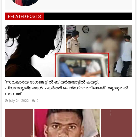
RELATED POSTS
‘സ്വകാര്യ ഭാഗങ്ങളിൽ ബിയർബോട്ടിൽ കയറ്റി:
പീഡനദൃശ്യങ്ങൾ പകർത്തി പെൻഡ്രൈവിലാക്കി’: തൃശൂരിൽ
നടന്നത്
July 24, 2022
0