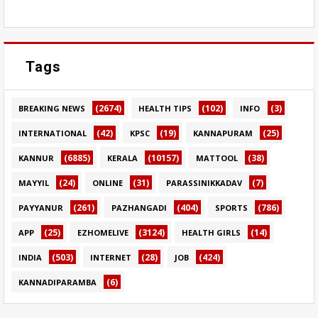
Tags
(2674)
(102)
(3)
BREAKING NEWS
HEALTH TIPS
INFO
(42)
(19)
(25)
INTERNATIONAL
KPSC
KANNAPURAM
(6885)
(10157)
(38)
KANNUR
KERALA
MATTOOL
(24)
(31)
(7)
MAYYIL
ONLINE
PARASSINIKKADAV
(261)
(404)
(786)
PAYYANUR
PAZHANGADI
SPORTS
(25)
(3124)
(14)
APP
EZHOMELIVE
HEALTH GIRLS
(503)
(28)
(424)
INDIA
INTERNET
JOB
(6)
KANNADIPARAMBA