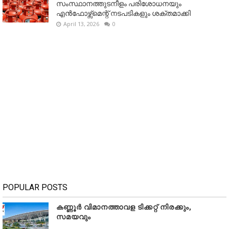
സംസ്ഥാനത്തുടനീളം പരിശോധനയും
എൻഫോഴ്സ്മെന്റ് നടപടികളും ശക്തമാക്കി
April 13, 2026
0
POPULAR POSTS
കണ്ണൂർ വിമാനത്താവള ടിക്കറ്റ് നിരക്കും,
സമയവും