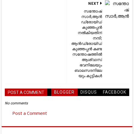
NEXT
സന്തോഷ്
സാർ,ആൻ
ഡ്രോയ്ഡ്
കുഞ്ഞപ്പൻ
നൽകിയതിന്
നന്ദി;
ആൻഡ്രോയ്ഡ്
കുഞ്ഞപ്പൻ കണ്ട
സന്തോഷത്തിൽ
ആശ്വാസ്
ഭവനിലേയും
ബാലസദനിലേ
യും കുട്ടികൾ
BLOGGER
DISQUS
FACEBOOK
POST A COMMENT
No comments
Post a Comment