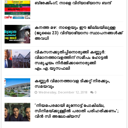
ബ്രേക്കിംഗ്; നാളെ വിദ്യാഭ്യാസ ബന്ദ്
കനത്ത മഴ: നാളെയും ഈ ജില്ലയിലുള്ള
(ജൂലൈ 23) വിദ്യാഭ്യാസ സ്ഥാപനങ്ങൾക്ക്
അവധി
വികസനക്കുതിപ്പിനൊരുങ്ങി കണ്ണൂർ:
വിമാനത്താവളത്തിന് സമീപം ഹോട്ടൽ
സമുച്ചയം നിർമ്മിക്കാനൊരുങ്ങി
എം.എ.യൂസഫലി
കണ്ണൂർ വിമാനത്താവള ടിക്കറ്റ് നിരക്കും,
സമയവും
Wednesday, December 12, 2018
0
‘നിയമപരമായി മുന്നോട്ട് പോകില്ല,
സിനിമയ്ക്കുള്ളിൽ പരാതി പരിഹരിക്കണം’;
വിൻ സി അലോഷ്യസ്