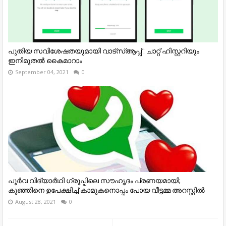
പുതിയ സവിശേഷതയുമായി വാട്സ്ആപ്പ് : ചാറ്റ് ഹിസ്റ്ററിയും
ഇനിമുതൽ കൈമാറാം
September 04, 2021
0
പൂർവ വിദ്യാർഥി ഗ്രൂപ്പിലെ സൗഹൃദം പ്രണയമായി;
കുഞ്ഞിനെ ഉപേക്ഷിച്ച് കാമുകനൊപ്പം പോയ വീട്ടമ്മ അറസ്റ്റിൽ
August 28, 2021
0