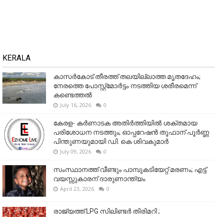
KERALA
കാസർകോട് തീരത്ത് തലയില്ലാത്ത മൃതദേഹം;
നേരത്തെ പോസ്റ്റ്‌മോർട്ടം നടത്തിയ ശരീരമെന്ന്
കണ്ടെത്തൽ
July 16, 2026
0
കേരള- കർണാടക അതിർത്തിയിൽ ശക്തമായ
പരിശോധന നടത്തും; ഓപ്പറേഷൻ തൂഫാന് പൂർണ്ണ
പിന്തുണയുമായി ഡി. കെ ശിവകുമാർ
July 09, 2026
0
സംസ്ഥാനത്ത് വീണ്ടും പാമ്പുകടിയേറ്റ് മരണം; എട്ട്
വയസ്സുകാരന് ദാരുണാന്ത്യം
April 23, 2026
0
രാജ്യത്ത് LPG സിലിണ്ടർ തിരിമറി ;