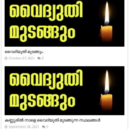
വൈദ്യുതി മുടങ്ങും..
October 07, 2021
0
കണ്ണൂരിൽ നാളെ വൈദ്യുതി മുടങ്ങുന്ന സ്ഥലങ്ങൾ
September 28, 2021
0