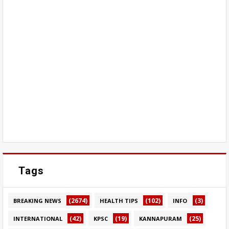
Tags
(2674)
(102)
(3)
BREAKING NEWS
HEALTH TIPS
INFO
(42)
(19)
(25)
INTERNATIONAL
KPSC
KANNAPURAM