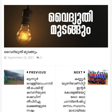
വൈദ്യുതി മുടങ്ങും
September 22, 2021
0
PREVIOUS
NEXT
മട്ടന്നൂർ
കണ്ണൂർ
വെള്ളിയാംപറമ്പി
യൂണിവേഴ്‌സിറ്റി
ൽ പെയിന്റ്
ഇന്റർ
കമ്പനിയുടെ
കോളേജിയേറ്റ്
ഷെഡിന്
ഖോ- ഖോ
തീപിടിച്ചു.
ചാമ്പ്യൻഷിപ്പ്
ലക്ഷങ്ങളുടെ
ഒന്നാം സ്ഥാനം
നഷ്ടം
മാടായിലെ