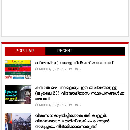
POPULAR
RECENT
ബ്രേക്കിംഗ്; നാളെ വിദ്യാഭ്യാസ ബന്ദ്
Monday, July 22, 2019
0
കനത്ത മഴ: നാളെയും ഈ ജില്ലയിലുള്ള
(ജൂലൈ 23) വിദ്യാഭ്യാസ സ്ഥാപനങ്ങൾക്ക്
അവധി
Monday, July 22, 2019
0
വികസനക്കുതിപ്പിനൊരുങ്ങി കണ്ണൂർ:
വിമാനത്താവളത്തിന് സമീപം ഹോട്ടൽ
സമുച്ചയം നിർമ്മിക്കാനൊരുങ്ങി