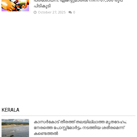
പരിശോധന; ഏജന്റുമാരില്‍ നിന്ന് 67,500 രൂപ
പിടികൂടി
October 27, 2025
0
KERALA
കാസർകോട് തീരത്ത് തലയില്ലാത്ത മൃതദേഹം;
നേരത്തെ പോസ്റ്റ്‌മോർട്ടം നടത്തിയ ശരീരമെന്ന്
കണ്ടെത്തൽ