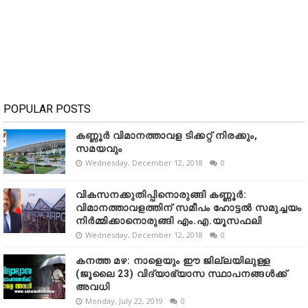
POPULAR POSTS
കണ്ണൂർ വിമാനത്താവള ടിക്കറ്റ് നിരക്കും,
സമയവും
Wednesday, December 12, 2018
0
വികസനക്കുതിപ്പിനൊരുങ്ങി കണ്ണൂർ:
വിമാനത്താവളത്തിന് സമീപം ഹോട്ടൽ സമുച്ചയം
നിർമ്മിക്കാനൊരുങ്ങി എം.എ.യൂസഫലി
Wednesday, December 12, 2018
0
കനത്ത മഴ: നാളെയും ഈ ജില്ലയിലുള്ള
(ജൂലൈ 23) വിദ്യാഭ്യാസ സ്ഥാപനങ്ങൾക്ക്
അവധി
Monday, July 22, 2019
0