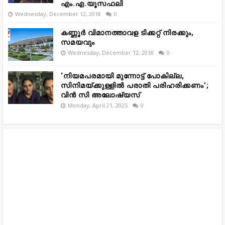
എം.എ.യൂസഫലി
Wednesday, December 12, 2018
0
കണ്ണൂർ വിമാനത്താവള ടിക്കറ്റ് നിരക്കും,
സമയവും
Wednesday, December 12, 2018
0
‘നിയമപരമായി മുന്നോട്ട് പോകില്ല,
സിനിമയ്ക്കുള്ളിൽ പരാതി പരിഹരിക്കണം’;
വിൻ സി അലോഷ്യസ്
Monday, April 21, 2025
0