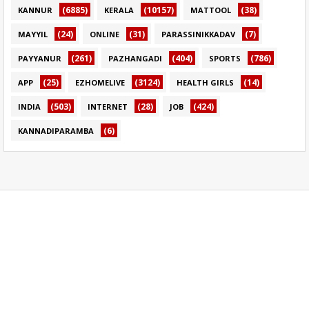
(6885)
(10157)
(38)
KANNUR
KERALA
MATTOOL
(24)
(31)
(7)
MAYYIL
ONLINE
PARASSINIKKADAV
(261)
(404)
(786)
PAYYANUR
PAZHANGADI
SPORTS
(25)
(3124)
(14)
APP
EZHOMELIVE
HEALTH GIRLS
(503)
(28)
(424)
INDIA
INTERNET
JOB
(6)
KANNADIPARAMBA