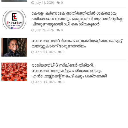
July 16, 2026
0
കേരള- കർണാടക അതിർത്തിയിൽ ശക്തമായ
പരിശോധന നടത്തും; ഓപ്പറേഷൻ തൂഫാന് പൂർണ്ണ
പിന്തുണയുമായി ഡി. കെ ശിവകുമാർ
July 09, 2026
0
സംസ്ഥാനത്ത് വീണ്ടും പാമ്പുകടിയേറ്റ് മരണം; എട്ട്
വയസ്സുകാരന് ദാരുണാന്ത്യം
April 23, 2026
0
രാജ്യത്ത് LPG സിലിണ്ടർ തിരിമറി ;
സംസ്ഥാനത്തുടനീളം പരിശോധനയും
എൻഫോഴ്സ്മെന്റ് നടപടികളും ശക്തമാക്കി
April 13, 2026
0