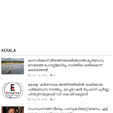
KERALA
കാസർകോട് തീരത്ത് തലയില്ലാത്ത മൃതദേഹം;
നേരത്തെ പോസ്റ്റ്‌മോർട്ടം നടത്തിയ ശരീരമെന്ന്
കണ്ടെത്തൽ
July 16, 2026
0
കേരള- കർണാടക അതിർത്തിയിൽ ശക്തമായ
പരിശോധന നടത്തും; ഓപ്പറേഷൻ തൂഫാന് പൂർണ്ണ
പിന്തുണയുമായി ഡി. കെ ശിവകുമാർ
July 09, 2026
0
സംസ്ഥാനത്ത് വീണ്ടും പാമ്പുകടിയേറ്റ് മരണം; എട്ട്