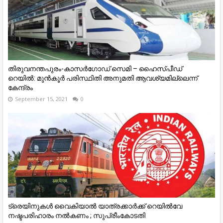
തിരുവനന്തപുരം-കാസര്‍ഗോഡ് സെമി – ഹൈസ്പീഡ്
റെയില്‍: മുന്‍കൂര്‍ പരിസ്ഥിതി അനുമതി ആവശ്യമില്ലെന്ന്
കേന്ദ്രം
September 15, 2021
0
ട്രെയിനുകള്‍ വൈകിയാൽ യാത്രക്കാർക്ക് റെയില്‍വേ
നഷ്ടപരിഹാരം നല്‍കണം ; സുപ്രീംകോടതി