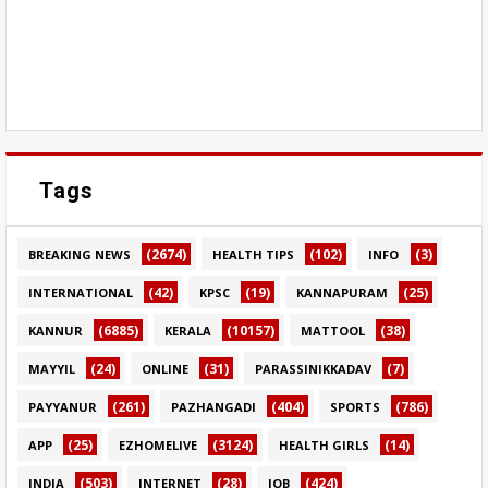
Tags
(2674)
(102)
(3)
BREAKING NEWS
HEALTH TIPS
INFO
(42)
(19)
(25)
INTERNATIONAL
KPSC
KANNAPURAM
(6885)
(10157)
(38)
KANNUR
KERALA
MATTOOL
(24)
(31)
(7)
MAYYIL
ONLINE
PARASSINIKKADAV
(261)
(404)
(786)
PAYYANUR
PAZHANGADI
SPORTS
(25)
(3124)
(14)
APP
EZHOMELIVE
HEALTH GIRLS
(503)
(28)
(424)
INDIA
INTERNET
JOB