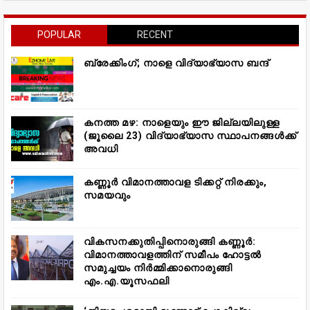
POPULAR
RECENT
ബ്രേക്കിംഗ്; നാളെ വിദ്യാഭ്യാസ ബന്ദ്
കനത്ത മഴ: നാളെയും ഈ ജില്ലയിലുള്ള
(ജൂലൈ 23) വിദ്യാഭ്യാസ സ്ഥാപനങ്ങൾക്ക്
അവധി
കണ്ണൂർ വിമാനത്താവള ടിക്കറ്റ് നിരക്കും,
സമയവും
വികസനക്കുതിപ്പിനൊരുങ്ങി കണ്ണൂർ:
വിമാനത്താവളത്തിന് സമീപം ഹോട്ടൽ
സമുച്ചയം നിർമ്മിക്കാനൊരുങ്ങി
എം.എ.യൂസഫലി