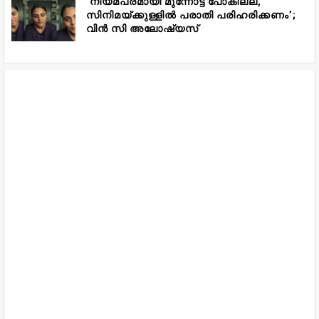
‘നിയമപരമായി മുന്നോട്ട് പോകില്ല,
സിനിമയ്ക്കുള്ളിൽ പരാതി പരിഹരിക്കണം’;
വിൻ സി അലോഷ്യസ്