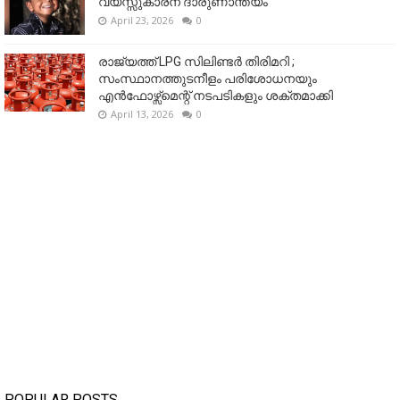
വയസ്സുകാരന് ദാരുണാന്ത്യം
April 23, 2026
0
രാജ്യത്ത് LPG സിലിണ്ടർ തിരിമറി ;
സംസ്ഥാനത്തുടനീളം പരിശോധനയും
എൻഫോഴ്സ്മെന്റ് നടപടികളും ശക്തമാക്കി
April 13, 2026
0
POPULAR POSTS