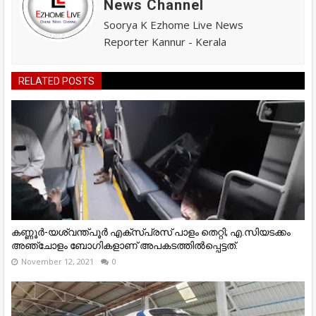
News Channel
Soorya K Ezhome Live News
Reporter Kannur - Kerala
RELATED POSTS
കണ്ണൂർ-യശ്വന്ത്​പൂർ എക്​സ്​പ്രസ്​ പാളം തെറ്റി; എ.സിയടക്കം
അഞ്ചോളം ബോഗികളാണ്​ അപകടത്തിൽപ്പെട്ടത്​.
November 12, 2021
0