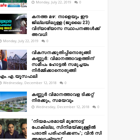
Monday, July 22, 2019
0
കനത്ത മഴ: നാളെയും ഈ
ജില്ലയിലുള്ള (ജൂലൈ 23)
വിദ്യാഭ്യാസ സ്ഥാപനങ്ങൾക്ക്
അവധി
Monday, July 22, 2019
0
വികസനക്കുതിപ്പിനൊരുങ്ങി
കണ്ണൂർ: വിമാനത്താവളത്തിന്
സമീപം ഹോട്ടൽ സമുച്ചയം
നിർമ്മിക്കാനൊരുങ്ങി
എം.എ.യൂസഫലി
Wednesday, December 12, 2018
0
കണ്ണൂർ വിമാനത്താവള ടിക്കറ്റ്
നിരക്കും, സമയവും
Wednesday, December 12, 2018
0
‘നിയമപരമായി മുന്നോട്ട്
പോകില്ല, സിനിമയ്ക്കുള്ളിൽ
പരാതി പരിഹരിക്കണം’; വിൻ സി
അലോഷ്യസ്