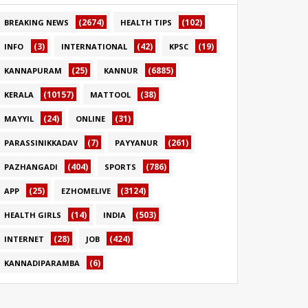
(2674)
(102)
BREAKING NEWS
HEALTH TIPS
(3)
(42)
(19)
INFO
INTERNATIONAL
KPSC
(25)
(6885)
KANNAPURAM
KANNUR
(10157)
(38)
KERALA
MATTOOL
(24)
(31)
MAYYIL
ONLINE
(7)
(261)
PARASSINIKKADAV
PAYYANUR
(404)
(786)
PAZHANGADI
SPORTS
(25)
(3124)
APP
EZHOMELIVE
(14)
(503)
HEALTH GIRLS
INDIA
(28)
(424)
INTERNET
JOB
(6)
KANNADIPARAMBA