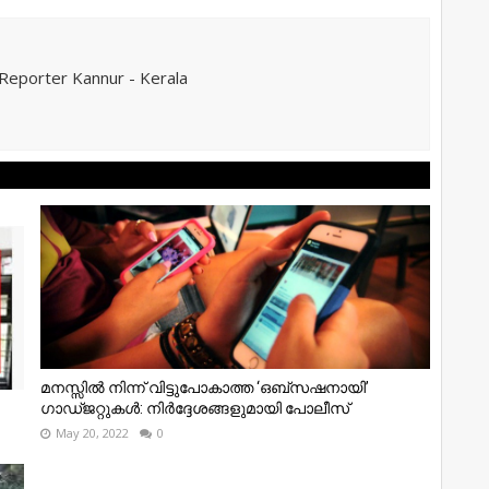
eporter Kannur - Kerala
മനസ്സിൽ നിന്ന് വിട്ടുപോകാത്ത ‘ഒബ്സഷനായി’
ഗാഡ്ജറ്റുകൾ: നിർദ്ദേശങ്ങളുമായി പോലീസ്
May 20, 2022
0