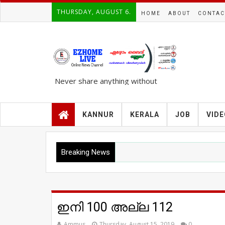
THURSDAY, AUGUST 6.
HOME
ABOUT
CONTAC
Never share anything without
knowing the complete TRUTH..!!!
KANNUR
KERALA
JOB
VID
Breaking News
ഇനി 100 അല്ല 112
Ammus
Thursday, August 15, 2019
0