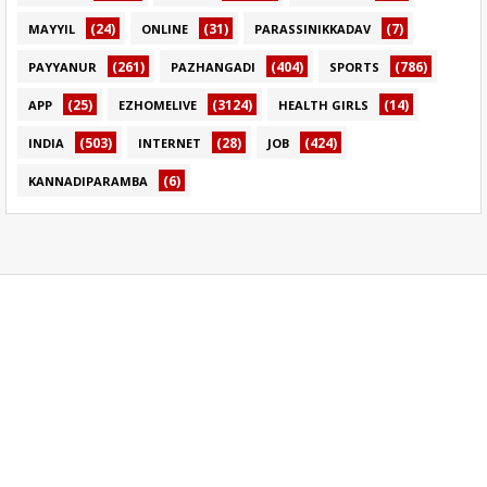
(24)
(31)
(7)
MAYYIL
ONLINE
PARASSINIKKADAV
(261)
(404)
(786)
PAYYANUR
PAZHANGADI
SPORTS
(25)
(3124)
(14)
APP
EZHOMELIVE
HEALTH GIRLS
(503)
(28)
(424)
INDIA
INTERNET
JOB
(6)
KANNADIPARAMBA