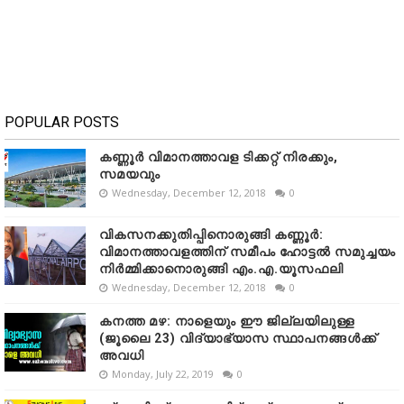
POPULAR POSTS
കണ്ണൂർ വിമാനത്താവള ടിക്കറ്റ് നിരക്കും,
സമയവും
Wednesday, December 12, 2018
0
വികസനക്കുതിപ്പിനൊരുങ്ങി കണ്ണൂർ:
വിമാനത്താവളത്തിന് സമീപം ഹോട്ടൽ സമുച്ചയം
നിർമ്മിക്കാനൊരുങ്ങി എം.എ.യൂസഫലി
Wednesday, December 12, 2018
0
കനത്ത മഴ: നാളെയും ഈ ജില്ലയിലുള്ള
(ജൂലൈ 23) വിദ്യാഭ്യാസ സ്ഥാപനങ്ങൾക്ക്
അവധി
Monday, July 22, 2019
0