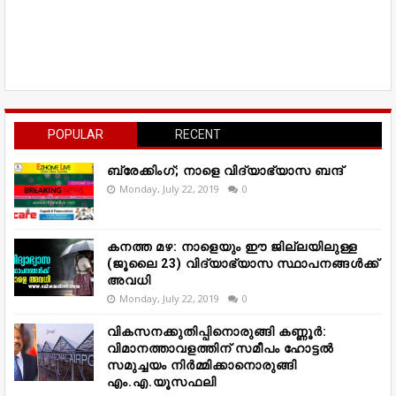
POPULAR
RECENT
ബ്രേക്കിംഗ്; നാളെ വിദ്യാഭ്യാസ ബന്ദ്
Monday, July 22, 2019
0
കനത്ത മഴ: നാളെയും ഈ ജില്ലയിലുള്ള
(ജൂലൈ 23) വിദ്യാഭ്യാസ സ്ഥാപനങ്ങൾക്ക്
അവധി
Monday, July 22, 2019
0
വികസനക്കുതിപ്പിനൊരുങ്ങി കണ്ണൂർ:
വിമാനത്താവളത്തിന് സമീപം ഹോട്ടൽ
സമുച്ചയം നിർമ്മിക്കാനൊരുങ്ങി
എം.എ.യൂസഫലി