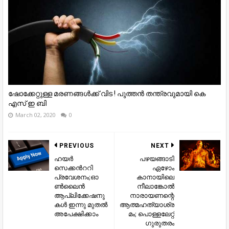
ഷോക്കേറ്റുള്ള മരണങ്ങള്‍ക്ക് വിട ! പുത്തന്‍ തന്ത്രവുമായി കെ
എസ് ഇ ബി
March 02, 2020
0
PREVIOUS
NEXT
ഹയര്‍
പഴയങ്ങാടി
സെക്കന്‍ററി
ഏഴോം
പ്രവേശനം;ഓ
കാനായിലെ
ണ്‍ലൈന്‍
നീലാങ്കോല്‍
ആപ്ലിക്കേഷനു
നാരായണന്റെ
കള്‍ ഇന്നു മുതല്‍
ആത്മഹത്യാശ്ര
അപേക്ഷിക്കാം
മം; പൊള്ളലേറ്റ്
ഗുരുതരം