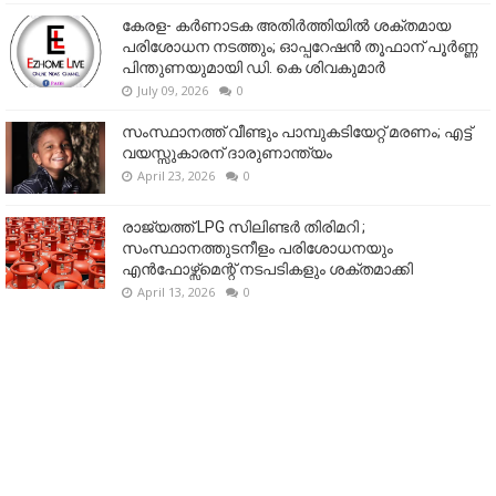
കേരള- കർണാടക അതിർത്തിയിൽ ശക്തമായ
പരിശോധന നടത്തും; ഓപ്പറേഷൻ തൂഫാന് പൂർണ്ണ
പിന്തുണയുമായി ഡി. കെ ശിവകുമാർ
July 09, 2026
0
സംസ്ഥാനത്ത് വീണ്ടും പാമ്പുകടിയേറ്റ് മരണം; എട്ട്
വയസ്സുകാരന് ദാരുണാന്ത്യം
April 23, 2026
0
രാജ്യത്ത് LPG സിലിണ്ടർ തിരിമറി ;
സംസ്ഥാനത്തുടനീളം പരിശോധനയും
എൻഫോഴ്സ്മെന്റ് നടപടികളും ശക്തമാക്കി
April 13, 2026
0