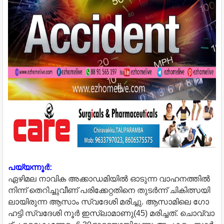
പ​യ്യ​ന്നൂ​ര്‍
:
ഏ​ഴി​മ​ല നാ​വി​ക അ​ക്കാ​ഡ​മി​യി​ല്‍ ഓ​ടു​ന്ന വാ​ഹ​ന​ത്തി​ല്‍​
നി​ന്ന് തെ​റി​ച്ചു​വീ​ണ് പ​രി​ക്കേ​റ്റ​തി​നെ തു​ട​ര്‍​ന്ന് ചി​കി​ത്സ​യി​
ലാ​യി​രു​ന്ന ആ​സാം സ്വ​ദേ​ശി മ​രി​ച്ചു. ആ​സാ​മി​ലെ ഗോ​
ഹ​ട്ടി സ്വ​ദേ​ശി നൂ​ര്‍ ഇ​സ്‌​ലാ​മാ​ണു(45) മ​രി​ച്ച​ത്. ചൊ​വ്വാ​