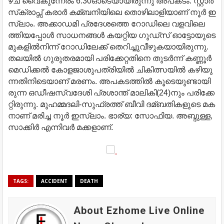
ഴ്ച വൈ​കു​ന്നേ​രം 6.30ഓ​ടെ​യാ​യി​രു​ന്നു അ​പ​ക​ടം. സ്റ്റാ​ര്‍
സ്‌​ക്രാ​പ്സ് ക​രാ​ര്‍ ക​മ്ബ​നി​യി​ലെ തൊ​ഴി​ലാ​ളി​യാ​ണ് നൂ​ര്‍ ഇ​
സ്‌​ലാം. അ​ക്കാ​ഡ​മി പ്ര​ദേ​ശ​ത്തെ റോ​ഡി​ലെ വ​ള​വി​ലെ​
ത്തി​യ​പ്പോ​ള്‍ സാ​ധ​ന​ങ്ങ​ള്‍ ക​യ​റ്റി​യ ഗു​ഡ്സ് ഓ​ട്ടോ​യു​ടെ
മു​ക​ളി​ല്‍​നി​ന്ന് റോ​ഡി​ലേ​ക്ക് തെ​റി​ച്ചു​വീ​ഴു​ക​യാ​യി​രു​ന്നു.
ത​ല​യി​ല്‍ ഗു​രു​ത​ര​മാ​യി പ​രി​ക്കേ​റ്റ​തി​നെ തു​ട​ര്‍​ന്ന് ക​ണ്ണൂ​ര്‍
മെ​ഡി​ക്ക​ല്‍ കോ​ള​ജാ​ശു​പ​ത്രി​യി​ല്‍ ചി​കി​ത്സ​യി​ല്‍ ക​ഴി​യു​
ന്ന​തി​നി​ടെ​യാ​ണ് മ​ര​ണം.
അ​പ​ക​ട​ത്തി​ല്‍ കൂ​ടെ​യു​ണ്ടാ​യി​
രു​ന്ന ഒ​ഡീ​ഷ​സ്വ​ദേ​ശി പ്ര​ശാ​ന്ത് മാ​ലി​കി(24)​നും പ​രി​ക്കേ​
റ്റി​രു​ന്നു. മു​ഹ​മ്മ​ദ​ലി-​സു​ഫ്ര​ത്ത് ബീ​വി ദ​മ്ബ​തി​ക​ളു​ടെ മ​ക​
നാ​ണ് മ​രി​ച്ച നൂ​ര്‍ ഇ​സ്‌​ലാം. ഭാ​ര്യ: സോ​ഫി​യ. അ​ബ്ദു​ള്ള,
സാ​ക്കി​ര്‍ എ​ന്നി​വ​ര്‍ മ​ക്ക​ളാ​ണ്.
TAGS:
ACCIDENT
DEATH
About Ezhome Live Online