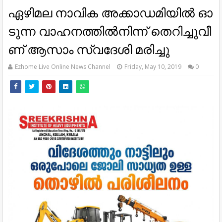
ഏ​ഴി​മ​ല നാ​വി​ക അ​ക്കാ​ഡ​മി​യി​ല്‍ ഓ​
ടു​ന്ന വാ​ഹ​ന​ത്തി​ല്‍​നി​ന്ന് തെ​റി​ച്ചു​വീ​
ണ് ആ​സാം സ്വ​ദേ​ശി മ​രി​ച്ചു
Ezhome Live Online News Channel
Friday, May 10, 2019
0