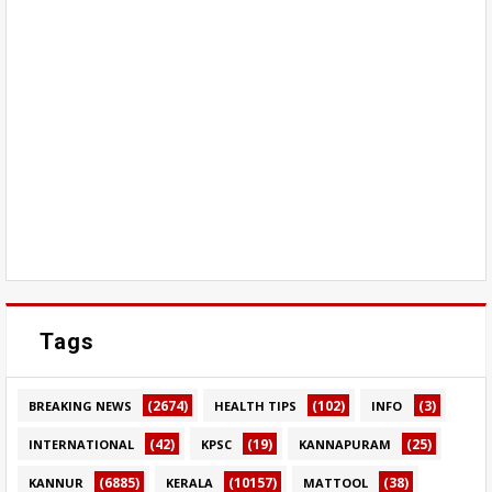
Tags
(2674)
(102)
(3)
BREAKING NEWS
HEALTH TIPS
INFO
(42)
(19)
(25)
INTERNATIONAL
KPSC
KANNAPURAM
(6885)
(10157)
(38)
KANNUR
KERALA
MATTOOL