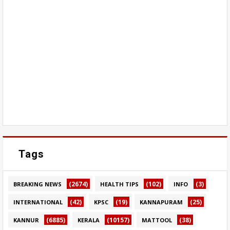
Tags
(2674)
(102)
(3)
BREAKING NEWS
HEALTH TIPS
INFO
(42)
(19)
(25)
INTERNATIONAL
KPSC
KANNAPURAM
(6885)
(10157)
(38)
KANNUR
KERALA
MATTOOL