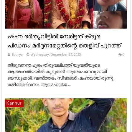
ഷഹ്ന ഭര്‍തൃവീട്ടില്‍ നേരിട്ടത് ക്രൂര
പീഡനം; മര്‍ദ്ദനമേറ്റതിന്റെ തെളിവ് പുറത്ത്
Soorya
Wednesday, December 27, 2023
0
തിരുവനന്തപുരം തിരുവല്ലത്ത് യുവതിയുടെ
ആത്മഹത്യയില്‍ കൂടുതല്‍ ആരോപണവുമായി
ബന്ധുക്കള്‍. വണ്ടിത്തടം സ്വദേശി ഷഹ്നയായിരുന്നു
കഴിഞ്ഞദിവസം ആത്മഹത്യ ...
Kannur