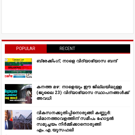
POPULAR
RECENT
ബ്രേക്കിംഗ്; നാളെ വിദ്യാഭ്യാസ ബന്ദ്
കനത്ത മഴ: നാളെയും ഈ ജില്ലയിലുള്ള
(ജൂലൈ 23) വിദ്യാഭ്യാസ സ്ഥാപനങ്ങൾക്ക്
അവധി
വികസനക്കുതിപ്പിനൊരുങ്ങി കണ്ണൂർ:
വിമാനത്താവളത്തിന് സമീപം ഹോട്ടൽ
സമുച്ചയം നിർമ്മിക്കാനൊരുങ്ങി
എം.എ.യൂസഫലി