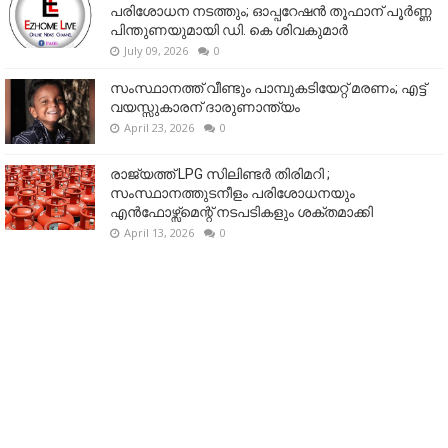
പരിശോധന നടത്തും; ഓപ്പറേഷൻ തൂഫാന് പൂർണ്ണ
പിന്തുണയുമായി ഡി. കെ ശിവകുമാർ
July 09, 2026
0
സംസ്ഥാനത്ത് വീണ്ടും പാമ്പുകടിയേറ്റ് മരണം; എട്ട്
വയസ്സുകാരന് ദാരുണാന്ത്യം
April 23, 2026
0
രാജ്യത്ത് LPG സിലിണ്ടർ തിരിമറി ;
സംസ്ഥാനത്തുടനീളം പരിശോധനയും
എൻഫോഴ്സ്മെന്റ് നടപടികളും ശക്തമാക്കി
April 13, 2026
0