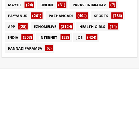
(24)
(31)
(7)
MAYYIL
ONLINE
PARASSINIKKADAV
(261)
(404)
(786)
PAYYANUR
PAZHANGADI
SPORTS
(25)
(3124)
(14)
APP
EZHOMELIVE
HEALTH GIRLS
(503)
(28)
(424)
INDIA
INTERNET
JOB
(6)
KANNADIPARAMBA