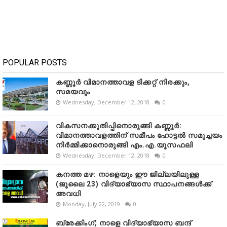
POPULAR POSTS
കണ്ണൂർ വിമാനത്താവള ടിക്കറ്റ് നിരക്കും,
സമയവും
Wednesday, December 12, 2018
0
വികസനക്കുതിപ്പിനൊരുങ്ങി കണ്ണൂർ:
വിമാനത്താവളത്തിന് സമീപം ഹോട്ടൽ സമുച്ചയം
നിർമ്മിക്കാനൊരുങ്ങി എം.എ.യൂസഫലി
Wednesday, December 12, 2018
0
കനത്ത മഴ: നാളെയും ഈ ജില്ലയിലുള്ള
(ജൂലൈ 23) വിദ്യാഭ്യാസ സ്ഥാപനങ്ങൾക്ക്
അവധി
Monday, July 22, 2019
0
ബ്രേക്കിംഗ്; നാളെ വിദ്യാഭ്യാസ ബന്ദ്