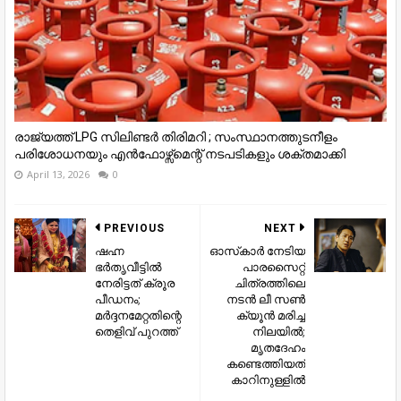
രാജ്യത്ത് LPG സിലിണ്ടർ തിരിമറി ; സംസ്ഥാനത്തുടനീളം
പരിശോധനയും എൻഫോഴ്സ്മെന്റ് നടപടികളും ശക്തമാക്കി
April 13, 2026
0
PREVIOUS
NEXT
ഷഹ്ന
ഓസ്‌കാർ നേടിയ
ഭര്‍തൃവീട്ടില്‍
പാരസൈറ്റ്
നേരിട്ടത് ക്രൂര
ചിത്രത്തിലെ
പീഡനം;
നടൻ ലീ സൺ
മര്‍ദ്ദനമേറ്റതിന്റെ
ക്യൂൻ മരിച്ച
തെളിവ് പുറത്ത്
നിലയിൽ;
മൃതദേഹം
കണ്ടെത്തിയത്
കാറിനുള്ളിൽ