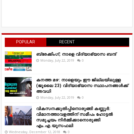
POPULAR
RECENT
ബ്രേക്കിംഗ്; നാളെ വിദ്യാഭ്യാസ ബന്ദ്
Monday, July 22, 2019
0
കനത്ത മഴ: നാളെയും ഈ ജില്ലയിലുള്ള
(ജൂലൈ 23) വിദ്യാഭ്യാസ സ്ഥാപനങ്ങൾക്ക്
അവധി
Monday, July 22, 2019
0
വികസനക്കുതിപ്പിനൊരുങ്ങി കണ്ണൂർ:
വിമാനത്താവളത്തിന് സമീപം ഹോട്ടൽ
സമുച്ചയം നിർമ്മിക്കാനൊരുങ്ങി
എം.എ.യൂസഫലി
Wednesday, December 12, 2018
0