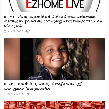
കേരള- കർണാടക അതിർത്തിയിൽ ശക്തമായ പരിശോധന
നടത്തും; ഓപ്പറേഷൻ തൂഫാന് പൂർണ്ണ പിന്തുണയുമായി ഡി. കെ
ശിവകുമാർ
July 09, 2026
0
സംസ്ഥാനത്ത് വീണ്ടും പാമ്പുകടിയേറ്റ് മരണം; എട്ട്
വയസ്സുകാരന് ദാരുണാന്ത്യം
April 23, 2026
0