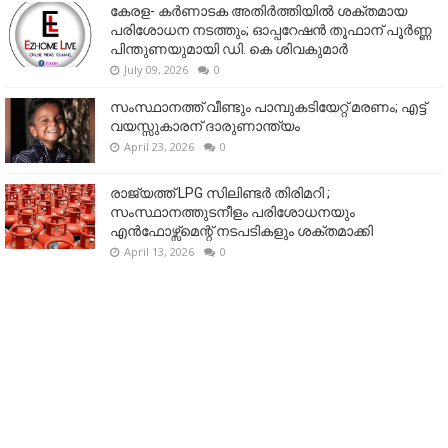
കേരള- കർണാടക അതിർത്തിയിൽ ശക്തമായ
പരിശോധന നടത്തും; ഓപ്പറേഷൻ തൂഫാന് പൂർണ്ണ
പിന്തുണയുമായി ഡി. കെ ശിവകുമാർ
July 09, 2026
0
സംസ്ഥാനത്ത് വീണ്ടും പാമ്പുകടിയേറ്റ് മരണം; എട്ട്
വയസ്സുകാരന് ദാരുണാന്ത്യം
April 23, 2026
0
രാജ്യത്ത് LPG സിലിണ്ടർ തിരിമറി ;
സംസ്ഥാനത്തുടനീളം പരിശോധനയും
എൻഫോഴ്സ്മെന്റ് നടപടികളും ശക്തമാക്കി
April 13, 2026
0