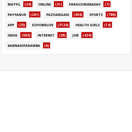
(24)
(31)
(7)
MAYYIL
ONLINE
PARASSINIKKADAV
(261)
(404)
(786)
PAYYANUR
PAZHANGADI
SPORTS
(25)
(3124)
(14)
APP
EZHOMELIVE
HEALTH GIRLS
(503)
(28)
(424)
INDIA
INTERNET
JOB
(6)
KANNADIPARAMBA