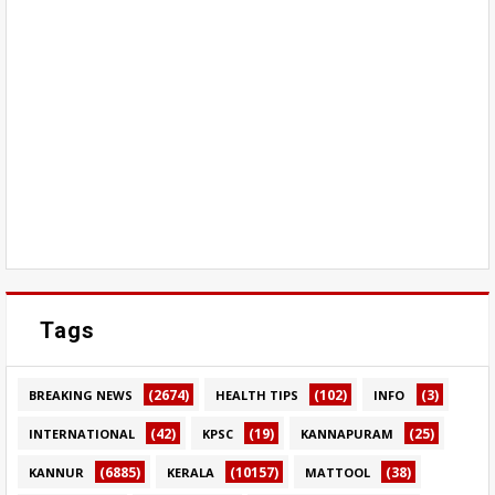
Tags
(2674)
(102)
(3)
BREAKING NEWS
HEALTH TIPS
INFO
(42)
(19)
(25)
INTERNATIONAL
KPSC
KANNAPURAM
(6885)
(10157)
(38)
KANNUR
KERALA
MATTOOL