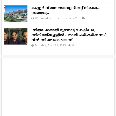
കണ്ണൂർ വിമാനത്താവള ടിക്കറ്റ് നിരക്കും,
സമയവും
Wednesday, December 12, 2018
0
‘നിയമപരമായി മുന്നോട്ട് പോകില്ല,
സിനിമയ്ക്കുള്ളിൽ പരാതി പരിഹരിക്കണം’;
വിൻ സി അലോഷ്യസ്
Monday, April 21, 2025
0