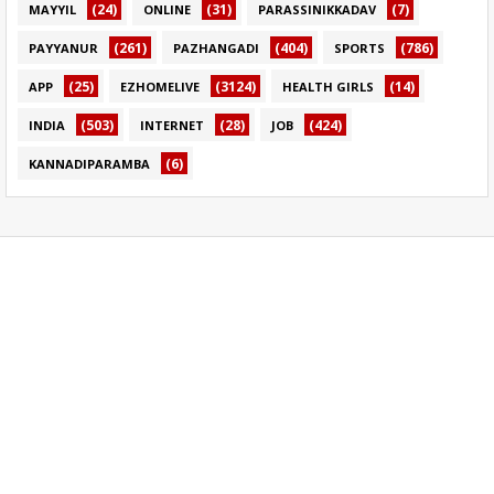
(24)
(31)
(7)
MAYYIL
ONLINE
PARASSINIKKADAV
(261)
(404)
(786)
PAYYANUR
PAZHANGADI
SPORTS
(25)
(3124)
(14)
APP
EZHOMELIVE
HEALTH GIRLS
(503)
(28)
(424)
INDIA
INTERNET
JOB
(6)
KANNADIPARAMBA