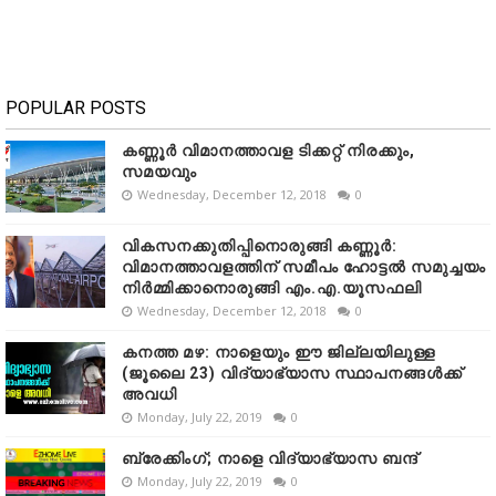
POPULAR POSTS
കണ്ണൂർ വിമാനത്താവള ടിക്കറ്റ് നിരക്കും,
സമയവും
Wednesday, December 12, 2018
0
വികസനക്കുതിപ്പിനൊരുങ്ങി കണ്ണൂർ:
വിമാനത്താവളത്തിന് സമീപം ഹോട്ടൽ സമുച്ചയം
നിർമ്മിക്കാനൊരുങ്ങി എം.എ.യൂസഫലി
Wednesday, December 12, 2018
0
കനത്ത മഴ: നാളെയും ഈ ജില്ലയിലുള്ള
(ജൂലൈ 23) വിദ്യാഭ്യാസ സ്ഥാപനങ്ങൾക്ക്
അവധി
Monday, July 22, 2019
0
ബ്രേക്കിംഗ്; നാളെ വിദ്യാഭ്യാസ ബന്ദ്
Monday, July 22, 2019
0