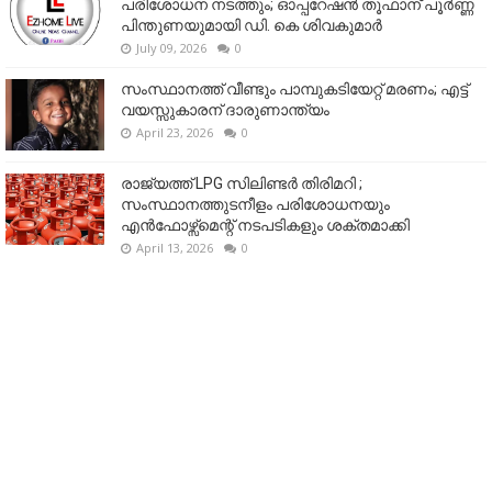
പരിശോധന നടത്തും; ഓപ്പറേഷൻ തൂഫാന് പൂർണ്ണ
പിന്തുണയുമായി ഡി. കെ ശിവകുമാർ
July 09, 2026
0
സംസ്ഥാനത്ത് വീണ്ടും പാമ്പുകടിയേറ്റ് മരണം; എട്ട്
വയസ്സുകാരന് ദാരുണാന്ത്യം
April 23, 2026
0
രാജ്യത്ത് LPG സിലിണ്ടർ തിരിമറി ;
സംസ്ഥാനത്തുടനീളം പരിശോധനയും
എൻഫോഴ്സ്മെന്റ് നടപടികളും ശക്തമാക്കി
April 13, 2026
0