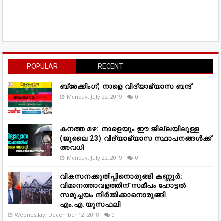
POPULAR
RECENT
ബ്രേക്കിംഗ്; നാളെ വിദ്യാഭ്യാസ ബന്ദ്
Monday, July 22, 2019
0
കനത്ത മഴ: നാളെയും ഈ ജില്ലയിലുള്ള
(ജൂലൈ 23) വിദ്യാഭ്യാസ സ്ഥാപനങ്ങൾക്ക്
അവധി
Monday, July 22, 2019
0
വികസനക്കുതിപ്പിനൊരുങ്ങി കണ്ണൂർ:
വിമാനത്താവളത്തിന് സമീപം ഹോട്ടൽ
സമുച്ചയം നിർമ്മിക്കാനൊരുങ്ങി
എം.എ.യൂസഫലി
Wednesday, December 12, 2018
0