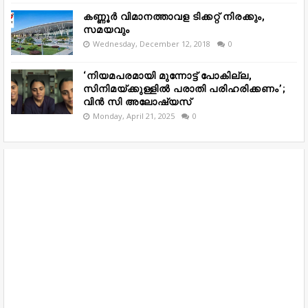
കണ്ണൂർ വിമാനത്താവള ടിക്കറ്റ് നിരക്കും,
സമയവും
Wednesday, December 12, 2018
0
‘നിയമപരമായി മുന്നോട്ട് പോകില്ല,
സിനിമയ്ക്കുള്ളിൽ പരാതി പരിഹരിക്കണം’;
വിൻ സി അലോഷ്യസ്
Monday, April 21, 2025
0