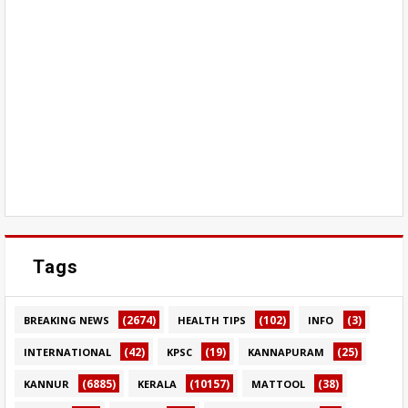
Tags
(2674)
(102)
(3)
BREAKING NEWS
HEALTH TIPS
INFO
(42)
(19)
(25)
INTERNATIONAL
KPSC
KANNAPURAM
(6885)
(10157)
(38)
KANNUR
KERALA
MATTOOL