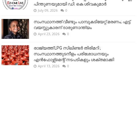
പിന്തുണയുമായി ഡി. കെ ശിവകുമാർ
July 09, 2026
0
സംസ്ഥാനത്ത് വീണ്ടും പാമ്പുകടിയേറ്റ് മരണം; എട്ട്
വയസ്സുകാരന് ദാരുണാന്ത്യം
April 23, 2026
0
രാജ്യത്ത് LPG സിലിണ്ടർ തിരിമറി ;
സംസ്ഥാനത്തുടനീളം പരിശോധനയും
എൻഫോഴ്സ്മെന്റ് നടപടികളും ശക്തമാക്കി
April 13, 2026
0