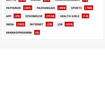
(261)
(404)
(786)
PAYYANUR
PAZHANGADI
SPORTS
(25)
(3124)
(14)
APP
EZHOMELIVE
HEALTH GIRLS
(503)
(28)
(424)
INDIA
INTERNET
JOB
(6)
KANNADIPARAMBA