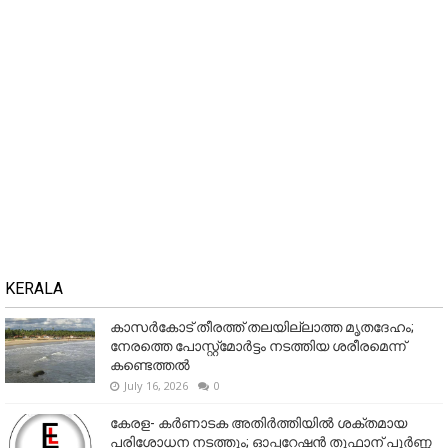
KERALA
കാസർകോട് തീരത്ത് തലയില്ലാത്ത മൃതദേഹം;
നേരത്തെ പോസ്റ്റ്‌മോർട്ടം നടത്തിയ ശരീരമെന്ന്
കണ്ടെത്തൽ
July 16, 2026
0
കേരള- കർണാടക അതിർത്തിയിൽ ശക്തമായ
പരിശോധന നടത്തും; ഓപ്പറേഷൻ തൂഫാന് പൂർണ്ണ