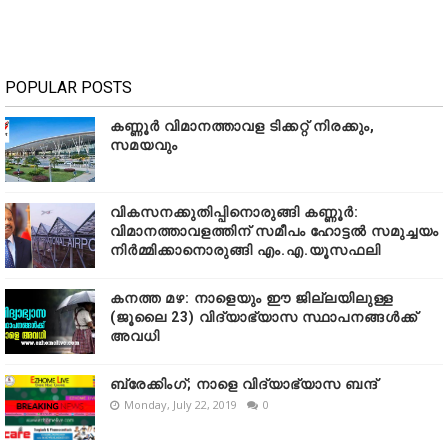
POPULAR POSTS
കണ്ണൂർ വിമാനത്താവള ടിക്കറ്റ് നിരക്കും,
സമയവും
വികസനക്കുതിപ്പിനൊരുങ്ങി കണ്ണൂർ:
വിമാനത്താവളത്തിന് സമീപം ഹോട്ടൽ സമുച്ചയം
നിർമ്മിക്കാനൊരുങ്ങി എം.എ.യൂസഫലി
കനത്ത മഴ: നാളെയും ഈ ജില്ലയിലുള്ള
(ജൂലൈ 23) വിദ്യാഭ്യാസ സ്ഥാപനങ്ങൾക്ക്
അവധി
ബ്രേക്കിംഗ്; നാളെ വിദ്യാഭ്യാസ ബന്ദ്
Monday, July 22, 2019
0