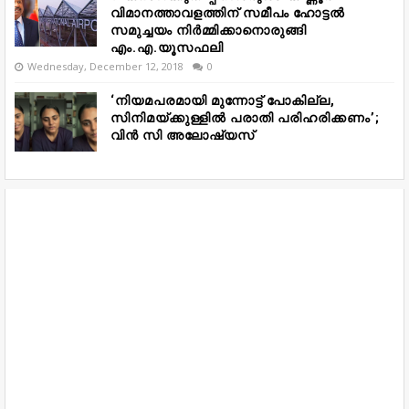
വിമാനത്താവളത്തിന് സമീപം ഹോട്ടൽ
സമുച്ചയം നിർമ്മിക്കാനൊരുങ്ങി
എം.എ.യൂസഫലി
Wednesday, December 12, 2018
0
‘നിയമപരമായി മുന്നോട്ട് പോകില്ല,
സിനിമയ്ക്കുള്ളിൽ പരാതി പരിഹരിക്കണം’;
വിൻ സി അലോഷ്യസ്