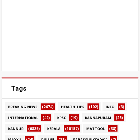
Tags
(2674)
(102)
(3)
BREAKING NEWS
HEALTH TIPS
INFO
(42)
(19)
(25)
INTERNATIONAL
KPSC
KANNAPURAM
(6885)
(10157)
(38)
KANNUR
KERALA
MATTOOL
(24)
(31)
(7)
MAYYIL
ONLINE
PARASSINIKKADAV