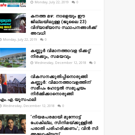
Monday, July 22, 2019
0
കനത്ത മഴ: നാളെയും ഈ
ജില്ലയിലുള്ള (ജൂലൈ 23)
വിദ്യാഭ്യാസ സ്ഥാപനങ്ങൾക്ക്
അവധി
Monday, July 22, 2019
0
കണ്ണൂർ വിമാനത്താവള ടിക്കറ്റ്
നിരക്കും, സമയവും
Wednesday, December 12, 2018
0
വികസനക്കുതിപ്പിനൊരുങ്ങി
കണ്ണൂർ: വിമാനത്താവളത്തിന്
സമീപം ഹോട്ടൽ സമുച്ചയം
നിർമ്മിക്കാനൊരുങ്ങി
എം.എ.യൂസഫലി
Wednesday, December 12, 2018
0
‘നിയമപരമായി മുന്നോട്ട്
പോകില്ല, സിനിമയ്ക്കുള്ളിൽ
പരാതി പരിഹരിക്കണം’; വിൻ സി
അലോഷ്യസ്