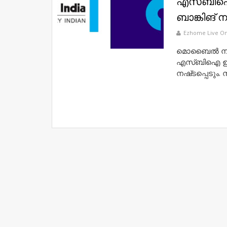
എസ്ബിഐ ഉ
ബാങ്കിങ് ന
Ezhome Live On
മൊബൈൽ നമ്പർ
എസ്ബിഐ ഉപഭോ
നഷ‌്ടപ്പെടു