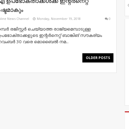
പഭോക്താക്കൾക്ക് ഇന്റർനെറ്റ്
ഷ്ടമാകും
line News Channel
Monday, November 19, 2018
0
 രജിസ്റ്റർ ചെയ്യാത്ത രാജ്യമെമ്പാടുള്ള
ക്താക്കളുടെ ഇന്റർനെറ്റ് ബാങ്കിങ് സൗകര്യം
ം. നവംബർ 30 വരെ മൊബൈൽ നമ...
OLDER POSTS