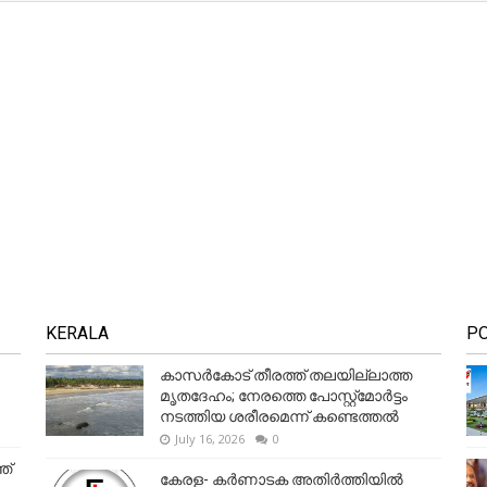
KERALA
P
കാസർകോട് തീരത്ത് തലയില്ലാത്ത
മൃതദേഹം; നേരത്തെ പോസ്റ്റ്‌മോർട്ടം
നടത്തിയ ശരീരമെന്ന് കണ്ടെത്തൽ
July 16, 2026
0
ത്
കേരള- കർണാടക അതിർത്തിയിൽ