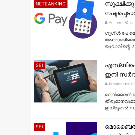
സൂക്ഷിക്ക
NETBANKING
നഷ്ടപ്പെ
Ammus
Sun
ഗൂഗിൾ പേ മ
അക്കൗണ്ടിലെ
യുവാവിന്റെ 2
എസ്ബിഐ ഓ
SBI
ഇനി സര്‍വ
Ezhome Live On
ഓണ്‍ലൈന്‍ ബ
തീരുമാനവുമാ
ഇനിമുതല്‍ സര
മൊബൈൽ നമ
SBI