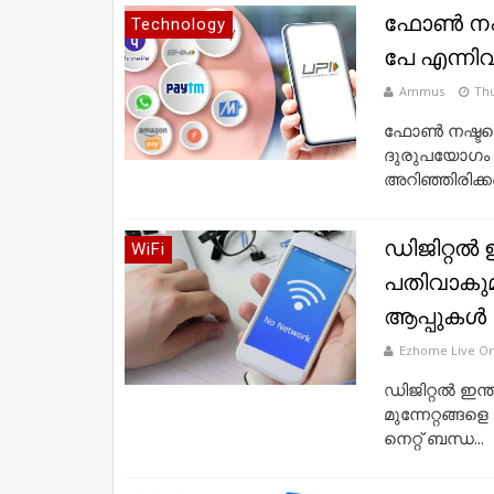
ഫോണ്‍ നഷ്ട
Technology
പേ എന്നി
Ammus
Thu
ഫോണ്‍ നഷ്ടപ്
ദുരുപയോഗം ച
അറിഞ്ഞിരിക്കണ
ഡിജിറ്റല്‍ 
WiFi
പതിവാകുമ
ആപ്പുകള്‍
Ezhome Live On
ഡിജിറ്റല്‍ ഇ
മുന്നേറ്റങ്ങളെ
നെറ്റ് ബന്ധ...