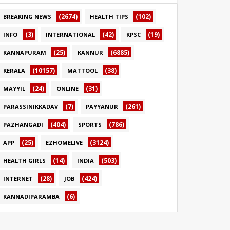
(2674)
(102)
BREAKING NEWS
HEALTH TIPS
(3)
(42)
(19)
INFO
INTERNATIONAL
KPSC
(25)
(6885)
KANNAPURAM
KANNUR
(10157)
(38)
KERALA
MATTOOL
(24)
(31)
MAYYIL
ONLINE
(7)
(261)
PARASSINIKKADAV
PAYYANUR
(404)
(786)
PAZHANGADI
SPORTS
(25)
(3124)
APP
EZHOMELIVE
(14)
(503)
HEALTH GIRLS
INDIA
(28)
(424)
INTERNET
JOB
(6)
KANNADIPARAMBA