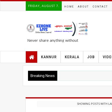
FRIDAY, AUGUST 7.
HOME
ABOUT
CONTACT
Never share anything without
knowing the complete TRUTH..!!!
KANNUR
KERALA
JOB
VID
Breaking News
SHOWING POSTS WITH LA