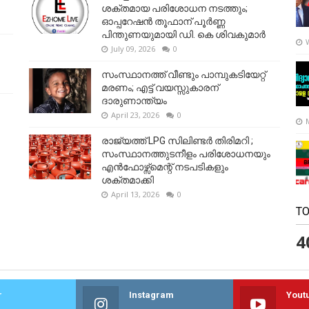
ശക്തമായ പരിശോധന നടത്തും;
ഓപ്പറേഷൻ തൂഫാന് പൂർണ്ണ
പിന്തുണയുമായി ഡി. കെ ശിവകുമാർ
July 09, 2026
0
സംസ്ഥാനത്ത് വീണ്ടും പാമ്പുകടിയേറ്റ്
മരണം; എട്ട് വയസ്സുകാരന്
ദാരുണാന്ത്യം
April 23, 2026
0
രാജ്യത്ത് LPG സിലിണ്ടർ തിരിമറി ;
സംസ്ഥാനത്തുടനീളം പരിശോധനയും
എൻഫോഴ്സ്മെന്റ് നടപടികളും
ശക്തമാക്കി
April 13, 2026
0
TO
4
r
Instagram
Yout