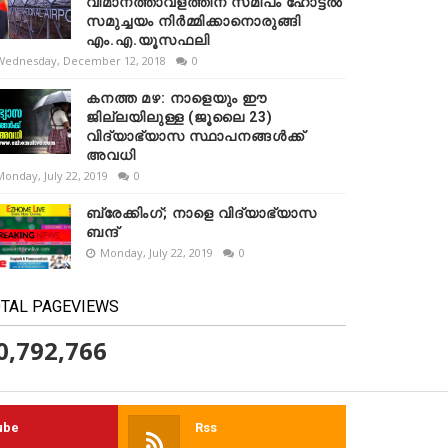
വിമാനത്താവളത്തിന് സമീപം ഹോട്ടൽ
സമുച്ചയം നിർമ്മിക്കാനൊരുങ്ങി
എം.എ.യൂസഫലി
Wednesday, December 12, 2018
0
കനത്ത മഴ: നാളെയും ഈ
ജില്ലയിലുള്ള (ജൂലൈ 23)
വിദ്യാഭ്യാസ സ്ഥാപനങ്ങൾക്ക്
അവധി
Monday, July 22, 2019
0
ബ്രേക്കിംഗ്; നാളെ വിദ്യാഭ്യാസ
ബന്ദ്
Monday, July 22, 2019
0
TAL PAGEVIEWS
0,792,766
ube
Rss