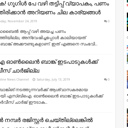
ുക! ഗൂഗിൾ പേ വഴി തട്ടിപ്പ് വ്യാപകം, പണം
ടാതിരിക്കാൻ അറിയണം ചില കാര്യങ്ങൾ
day, November 24, 2019
0
ൊബൈൽ ആപ്പ് വഴി അയച്ച പണം
ത്തിയില്ല, അന്വേഷിച്ചപ്പോൾ കാലിയായത്
 ബാങ്ക് അക്കൗണ്ടുകളാണ്. ഇത് എങ്ങനെ സംഭവി...
ണ്‍ലൈന്‍ ബാങ്ക് ഇടപാടുകള്‍ക്ക്
ീസ് ചാര്‍ജില്ല
line News Channel
Saturday, July 13, 2019
0
ാങ്കിങ് നടത്തുന്നവര്‍ക്ക് ആശ്വാസകരമായ
യി എസ്ബിഐ. ഓണ്‍ലൈന്‍ ബാങ്ക് ഇടപാടുകള്‍ക്ക്
്‍വീസ് ചാര്‍ജ് ഈടാക...
്പർ രജിസ്റ്റർ ചെയ്തില്ലെങ്കിൽ