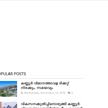
OPULAR POSTS
കണ്ണൂർ വിമാനത്താവള ടിക്കറ്റ്
നിരക്കും, സമയവും
Wednesday, December 12, 2018
0
വികസനക്കുതിപ്പിനൊരുങ്ങി കണ്ണൂർ: