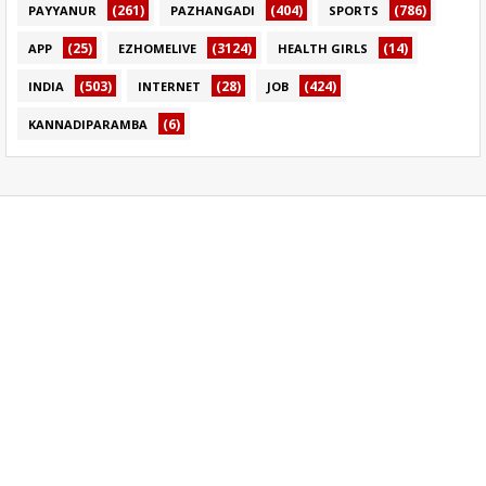
(261)
(404)
(786)
PAYYANUR
PAZHANGADI
SPORTS
(25)
(3124)
(14)
APP
EZHOMELIVE
HEALTH GIRLS
(503)
(28)
(424)
INDIA
INTERNET
JOB
(6)
KANNADIPARAMBA