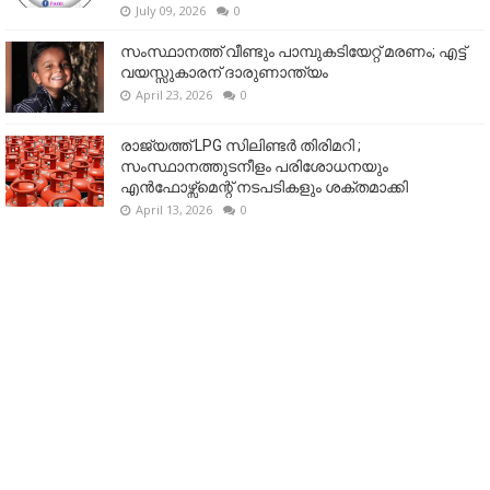
July 09, 2026
0
സംസ്ഥാനത്ത് വീണ്ടും പാമ്പുകടിയേറ്റ് മരണം; എട്ട്
വയസ്സുകാരന് ദാരുണാന്ത്യം
April 23, 2026
0
രാജ്യത്ത് LPG സിലിണ്ടർ തിരിമറി ;
സംസ്ഥാനത്തുടനീളം പരിശോധനയും
എൻഫോഴ്സ്മെന്റ് നടപടികളും ശക്തമാക്കി
April 13, 2026
0