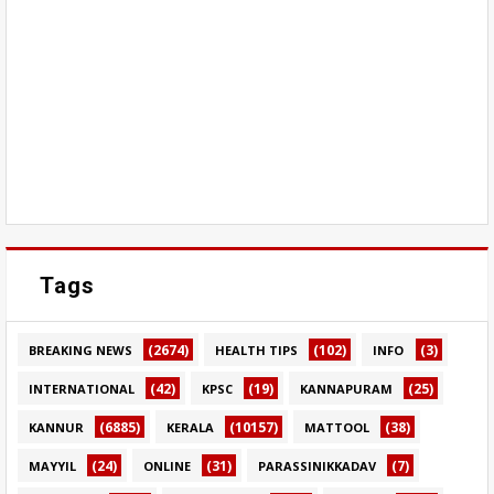
Tags
(2674)
(102)
(3)
BREAKING NEWS
HEALTH TIPS
INFO
(42)
(19)
(25)
INTERNATIONAL
KPSC
KANNAPURAM
(6885)
(10157)
(38)
KANNUR
KERALA
MATTOOL
(24)
(31)
(7)
MAYYIL
ONLINE
PARASSINIKKADAV