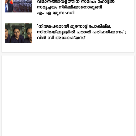
വിമാനത്താവളത്തിന് സമീപം ഹോട്ടൽ
സമുച്ചയം നിർമ്മിക്കാനൊരുങ്ങി
എം.എ.യൂസഫലി
‘നിയമപരമായി മുന്നോട്ട് പോകില്ല,
സിനിമയ്ക്കുള്ളിൽ പരാതി പരിഹരിക്കണം’;
വിൻ സി അലോഷ്യസ്