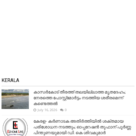
KERALA
കാസർകോട് തീരത്ത് തലയില്ലാത്ത മൃതദേഹം;
നേരത്തെ പോസ്റ്റ്‌മോർട്ടം നടത്തിയ ശരീരമെന്ന്
കണ്ടെത്തൽ
July 16, 2026
0
കേരള- കർണാടക അതിർത്തിയിൽ ശക്തമായ
പരിശോധന നടത്തും; ഓപ്പറേഷൻ തൂഫാന് പൂർണ്ണ
പിന്തുണയുമായി ഡി. കെ ശിവകുമാർ