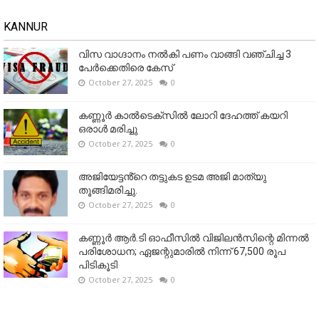
KANNUR
വിസ വാഗ്ദാനം നൽകി പണം വാങ്ങി വഞ്ചിച്ച 3
പേർക്കെതിരെ കേസ്
October 27, 2025
0
കണ്ണൂര്‍ കാല്‍ടെക്‌സില്‍ ലോറി ദേഹത്ത് കയറി
ഒരാള്‍ മരിച്ചു
October 27, 2025
0
അജിയേട്ടൻ്റെ തട്ടുകട ഉടമ അജി മാത്യു
തൂങ്ങിമരിച്ചു.
October 27, 2025
0
കണ്ണൂര്‍ ആര്‍.ടി ഓഫീസില്‍ വിജിലൻസിന്റെ മിന്നല്‍
പരിശോധന; ഏജന്റുമാരില്‍ നിന്ന് 67,500 രൂപ
പിടികൂടി
October 27, 2025
0