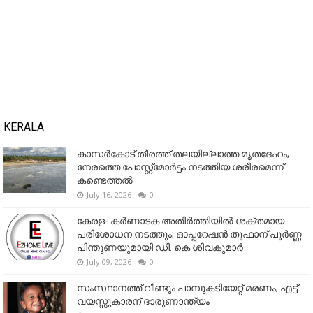
KERALA
കാസർകോട് തീരത്ത് തലയില്ലാത്ത മൃതദേഹം;
നേരത്തെ പോസ്റ്റ്‌മോർട്ടം നടത്തിയ ശരീരമെന്ന്
കണ്ടെത്തൽ
July 16, 2026
0
കേരള- കർണാടക അതിർത്തിയിൽ ശക്തമായ
പരിശോധന നടത്തും; ഓപ്പറേഷൻ തൂഫാന് പൂർണ്ണ
പിന്തുണയുമായി ഡി. കെ ശിവകുമാർ
July 09, 2026
0
സംസ്ഥാനത്ത് വീണ്ടും പാമ്പുകടിയേറ്റ് മരണം; എട്ട്
വയസ്സുകാരന് ദാരുണാന്ത്യം