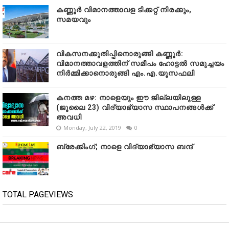
കണ്ണൂർ വിമാനത്താവള ടിക്കറ്റ് നിരക്കും,
സമയവും
വികസനക്കുതിപ്പിനൊരുങ്ങി കണ്ണൂർ:
വിമാനത്താവളത്തിന് സമീപം ഹോട്ടൽ സമുച്ചയം
നിർമ്മിക്കാനൊരുങ്ങി എം.എ.യൂസഫലി
കനത്ത മഴ: നാളെയും ഈ ജില്ലയിലുള്ള
(ജൂലൈ 23) വിദ്യാഭ്യാസ സ്ഥാപനങ്ങൾക്ക്
അവധി
Monday, July 22, 2019
0
ബ്രേക്കിംഗ്; നാളെ വിദ്യാഭ്യാസ ബന്ദ്
TOTAL PAGEVIEWS