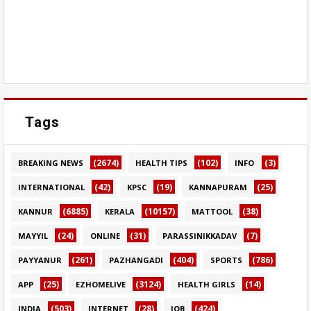
Tags
(2674)
(102)
(3)
BREAKING NEWS
HEALTH TIPS
INFO
(42)
(19)
(25)
INTERNATIONAL
KPSC
KANNAPURAM
(6885)
(10157)
(38)
KANNUR
KERALA
MATTOOL
(24)
(31)
(7)
MAYYIL
ONLINE
PARASSINIKKADAV
(261)
(404)
(786)
PAYYANUR
PAZHANGADI
SPORTS
(25)
(3124)
(14)
APP
EZHOMELIVE
HEALTH GIRLS
(503)
(28)
(424)
INDIA
INTERNET
JOB