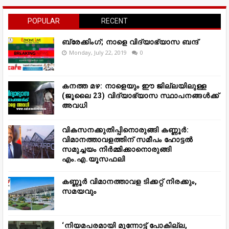
POPULAR
RECENT
ബ്രേക്കിംഗ്; നാളെ വിദ്യാഭ്യാസ ബന്ദ്
Monday, July 22, 2019
0
കനത്ത മഴ: നാളെയും ഈ ജില്ലയിലുള്ള
(ജൂലൈ 23) വിദ്യാഭ്യാസ സ്ഥാപനങ്ങൾക്ക്
അവധി
വികസനക്കുതിപ്പിനൊരുങ്ങി കണ്ണൂർ:
വിമാനത്താവളത്തിന് സമീപം ഹോട്ടൽ
സമുച്ചയം നിർമ്മിക്കാനൊരുങ്ങി
എം.എ.യൂസഫലി
കണ്ണൂർ വിമാനത്താവള ടിക്കറ്റ് നിരക്കും,
സമയവും
‘നിയമപരമായി മുന്നോട്ട് പോകില്ല,