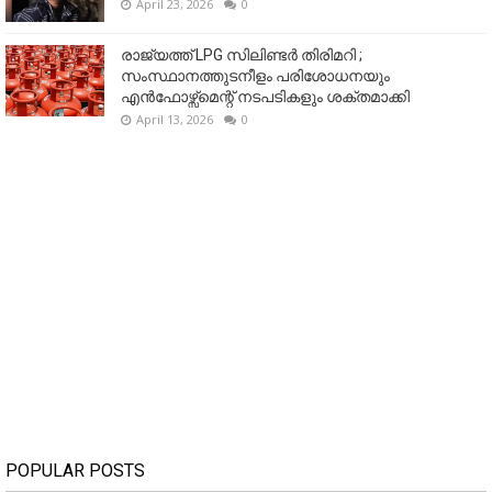
April 23, 2026
0
രാജ്യത്ത് LPG സിലിണ്ടർ തിരിമറി ;
സംസ്ഥാനത്തുടനീളം പരിശോധനയും
എൻഫോഴ്സ്മെന്റ് നടപടികളും ശക്തമാക്കി
April 13, 2026
0
POPULAR POSTS