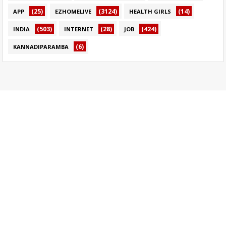
(25)
(3124)
(14)
APP
EZHOMELIVE
HEALTH GIRLS
(503)
(28)
(424)
INDIA
INTERNET
JOB
(6)
KANNADIPARAMBA