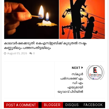
കാലവര്‍ഷക്കെടുതി: കെഎസ്‌ഇബിക്ക് കൂടുതല്‍ നഷ്ടം
കണ്ണൂരിലും പത്തനംതിട്ടയിലും
August 05, 2026
0
NEXT
സ്‌കൂൾ
പരിസരത്ത് എം
ഡി എം
എയുമായി
യുവാവ് പിടിയിൽ
BLOGGER
DISQUS
FACEBOOK
POST A COMMENT