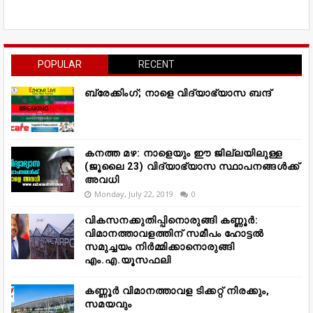
POPULAR
RECENT
ബ്രേക്കിംഗ്; നാളെ വിദ്യാഭ്യാസ ബന്ദ്
കനത്ത മഴ: നാളെയും ഈ ജില്ലയിലുള്ള
(ജൂലൈ 23) വിദ്യാഭ്യാസ സ്ഥാപനങ്ങൾക്ക്
അവധി
Monday, July 22, 2019
0
വികസനക്കുതിപ്പിനൊരുങ്ങി കണ്ണൂർ:
വിമാനത്താവളത്തിന് സമീപം ഹോട്ടൽ
സമുച്ചയം നിർമ്മിക്കാനൊരുങ്ങി
എം.എ.യൂസഫലി
കണ്ണൂർ വിമാനത്താവള ടിക്കറ്റ് നിരക്കും,
സമയവും