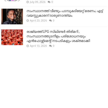
July 09, 2026
0
സംസ്ഥാനത്ത് വീണ്ടും പാമ്പുകടിയേറ്റ് മരണം; എട്ട്
വയസ്സുകാരന് ദാരുണാന്ത്യം
April 23, 2026
0
രാജ്യത്ത് LPG സിലിണ്ടർ തിരിമറി ;
സംസ്ഥാനത്തുടനീളം പരിശോധനയും
എൻഫോഴ്സ്മെന്റ് നടപടികളും ശക്തമാക്കി
April 13, 2026
0