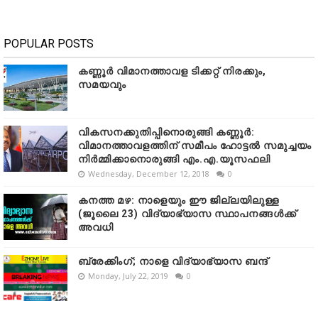
POPULAR POSTS
കണ്ണൂർ വിമാനത്താവള ടിക്കറ്റ് നിരക്കും,
സമയവും
വികസനക്കുതിപ്പിനൊരുങ്ങി കണ്ണൂർ:
വിമാനത്താവളത്തിന് സമീപം ഹോട്ടൽ സമുച്ചയം
നിർമ്മിക്കാനൊരുങ്ങി എം.എ.യൂസഫലി
Wednesday, December 12, 2018
0
കനത്ത മഴ: നാളെയും ഈ ജില്ലയിലുള്ള
(ജൂലൈ 23) വിദ്യാഭ്യാസ സ്ഥാപനങ്ങൾക്ക്
അവധി
ബ്രേക്കിംഗ്; നാളെ വിദ്യാഭ്യാസ ബന്ദ്
Monday, July 22, 2019
0