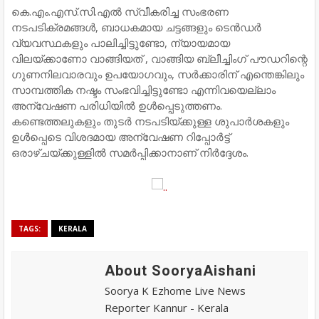
കെ.എം.എസ്.സി.എൽ സ്വീകരിച്ച സംഭരണ
നടപടിക്രമങ്ങൾ, ബാധകമായ ചട്ടങ്ങളും ടെൻഡർ
വ്യവസ്ഥകളും പാലിച്ചിട്ടുണ്ടോ, ന്യായമായ
വിലയ്ക്കാണോ വാങ്ങിയത് , വാങ്ങിയ ബ്ലീച്ചിംഗ് പൗഡറിന്റെ
ഗുണനിലവാരവും ഉപയോഗവും, സർക്കാരിന് എന്തെങ്കിലും
സാമ്പത്തിക നഷ്ടം സംഭവിച്ചിട്ടുണ്ടോ എന്നിവയെല്ലാം
അന്വേഷണ പരിധിയിൽ ഉൾപ്പെടുത്തണം.
കണ്ടെത്തലുകളും തുടർ നടപടിയ്ക്കുള്ള ശുപാർശകളും
ഉൾപ്പെടെ വിശദമായ അന്വേഷണ റിപ്പോർട്ട്
ഒരാഴ്ചയ്ക്കുള്ളിൽ സമർപ്പിക്കാനാണ് നിർദ്ദേശം.
TAGS:
KERALA
About SooryaAishani
Soorya K Ezhome Live News
Reporter Kannur - Kerala