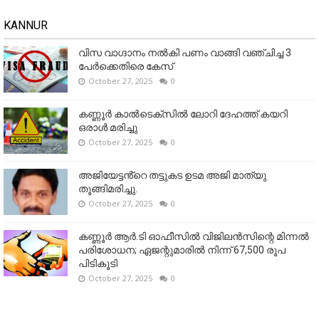
KANNUR
വിസ വാഗ്ദാനം നൽകി പണം വാങ്ങി വഞ്ചിച്ച 3
പേർക്കെതിരെ കേസ്
October 27, 2025
0
കണ്ണൂര്‍ കാല്‍ടെക്‌സില്‍ ലോറി ദേഹത്ത് കയറി
ഒരാള്‍ മരിച്ചു
October 27, 2025
0
അജിയേട്ടൻ്റെ തട്ടുകട ഉടമ അജി മാത്യു
തൂങ്ങിമരിച്ചു.
October 27, 2025
0
കണ്ണൂര്‍ ആര്‍.ടി ഓഫീസില്‍ വിജിലൻസിന്റെ മിന്നല്‍
പരിശോധന; ഏജന്റുമാരില്‍ നിന്ന് 67,500 രൂപ
പിടികൂടി
October 27, 2025
0