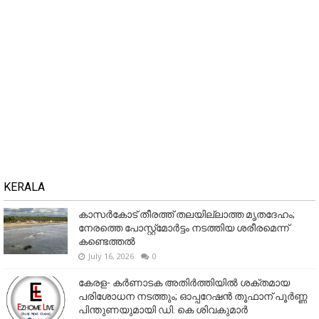
KERALA
കാസർകോട് തീരത്ത് തലയില്ലാത്ത മൃതദേഹം;
നേരത്തെ പോസ്റ്റ്‌മോർട്ടം നടത്തിയ ശരീരമെന്ന്
കണ്ടെത്തൽ
July 16, 2026
0
കേരള- കർണാടക അതിർത്തിയിൽ ശക്തമായ
പരിശോധന നടത്തും; ഓപ്പറേഷൻ തൂഫാന് പൂർണ്ണ
പിന്തുണയുമായി ഡി. കെ ശിവകുമാർ