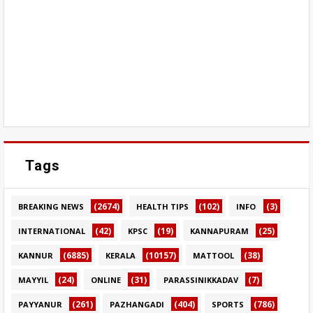
Tags
(2674)
(102)
(3)
BREAKING NEWS
HEALTH TIPS
INFO
(42)
(19)
(25)
INTERNATIONAL
KPSC
KANNAPURAM
(6885)
(10157)
(38)
KANNUR
KERALA
MATTOOL
(24)
(31)
(7)
MAYYIL
ONLINE
PARASSINIKKADAV
(261)
(404)
(786)
PAYYANUR
PAZHANGADI
SPORTS