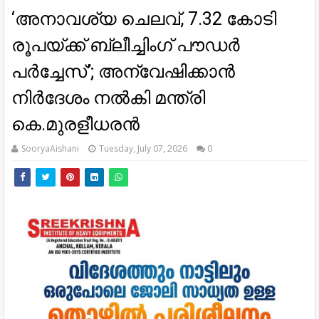
‘അനാവശ്യ ചെലവ്, 7.32 കോടി
രൂപയ്ക്ക് ബ്ലീച്ചിംഗ് പൗഡർ
പർച്ചേസ്’; അന്വേഷിക്കാൻ
നിർദേശം നൽകി മന്ത്രി
കെ.മുരളീധരൻ
SooryaAishani
Tuesday, July 07, 2026
0