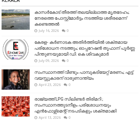
KERALA
കാസർകോട് തീരത്ത് തലയില്ലാത്ത മൃതദേഹം;
നേരത്തെ പോസ്റ്റ്‌മോർട്ടം നടത്തിയ ശരീരമെന്ന്
കണ്ടെത്തൽ
July 16, 2026
0
കേരള- കർണാടക അതിർത്തിയിൽ ശക്തമായ
പരിശോധന നടത്തും; ഓപ്പറേഷൻ തൂഫാന് പൂർണ്ണ
പിന്തുണയുമായി ഡി. കെ ശിവകുമാർ
July 09, 2026
0
സംസ്ഥാനത്ത് വീണ്ടും പാമ്പുകടിയേറ്റ് മരണം; എട്ട്
വയസ്സുകാരന് ദാരുണാന്ത്യം
April 23, 2026
0
രാജ്യത്ത് LPG സിലിണ്ടർ തിരിമറി ;
സംസ്ഥാനത്തുടനീളം പരിശോധനയും
എൻഫോഴ്സ്മെന്റ് നടപടികളും ശക്തമാക്കി
April 13, 2026
0