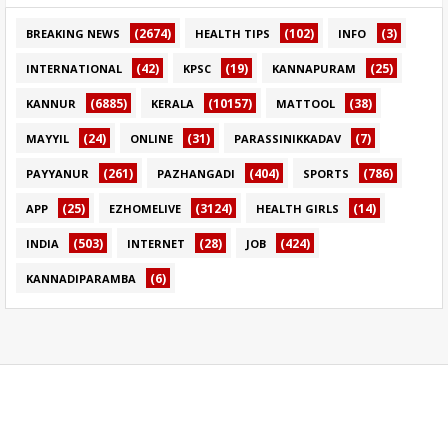
(2674)
(102)
(3)
BREAKING NEWS
HEALTH TIPS
INFO
(42)
(19)
(25)
INTERNATIONAL
KPSC
KANNAPURAM
(6885)
(10157)
(38)
KANNUR
KERALA
MATTOOL
(24)
(31)
(7)
MAYYIL
ONLINE
PARASSINIKKADAV
(261)
(404)
(786)
PAYYANUR
PAZHANGADI
SPORTS
(25)
(3124)
(14)
APP
EZHOMELIVE
HEALTH GIRLS
(503)
(28)
(424)
INDIA
INTERNET
JOB
(6)
KANNADIPARAMBA