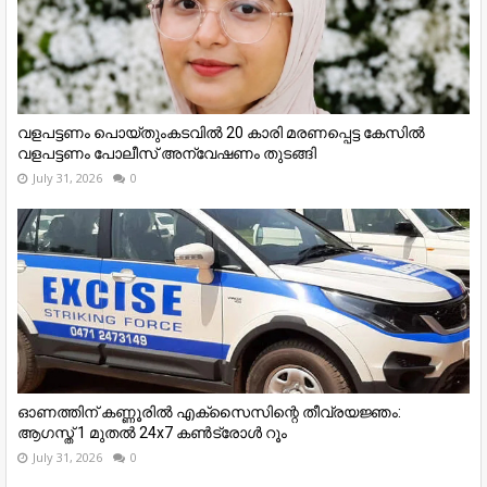
വളപട്ടണം പൊയ്തുംകടവിൽ 20 കാരി മരണപ്പെട്ട കേസിൽ
വളപട്ടണം പോലീസ് അന്വേഷണം തുടങ്ങി
July 31, 2026
0
ഓണത്തിന് കണ്ണൂരില്‍ എക്സൈസിന്റെ തീവ്രയജ്ഞം:
ആഗസ്ത് 1 മുതല്‍ 24x7 കണ്‍ട്രോള്‍ റൂം
July 31, 2026
0