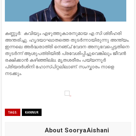
കണ്ണൂർ: കവിയും എഴുത്തുകാരനുമായ എ സി ശ്രീഹരി
അന്തരിച്ചു. ഹൃദയാഘാതത്തെ തുടർന്നായിരുന്നു അന്ത്യം.
ഇന്നലെ അർദ്ധരാത്രി നെഞ്ച് വേദന അനുഭവപ്പെട്ടതിനെ
തുടർന്ന് ആശുപത്രിയില്‍ പ്രവേശിപ്പിച്ചുവെങ്കിലും ജീവൻ
രക്ഷിക്കാൻ കഴിഞ്ഞില്ല. മൃതശരീരം പയ്യന്നൂർ
പ്രിയദർശിനി ഹോസ്പിറ്റലിലാണ്. സംസ്കാരം നാളെ
നടക്കും.
TAGS:
KANNUR
About SooryaAishani