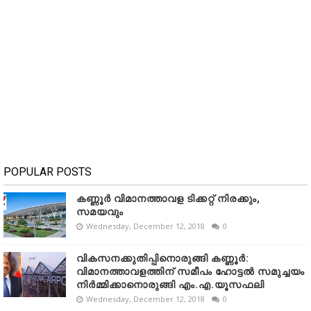
POPULAR POSTS
കണ്ണൂർ വിമാനത്താവള ടിക്കറ്റ് നിരക്കും,
സമയവും
Wednesday, December 12, 2018
0
വികസനക്കുതിപ്പിനൊരുങ്ങി കണ്ണൂർ:
വിമാനത്താവളത്തിന് സമീപം ഹോട്ടൽ സമുച്ചയം
നിർമ്മിക്കാനൊരുങ്ങി എം.എ.യൂസഫലി
Wednesday, December 12, 2018
0