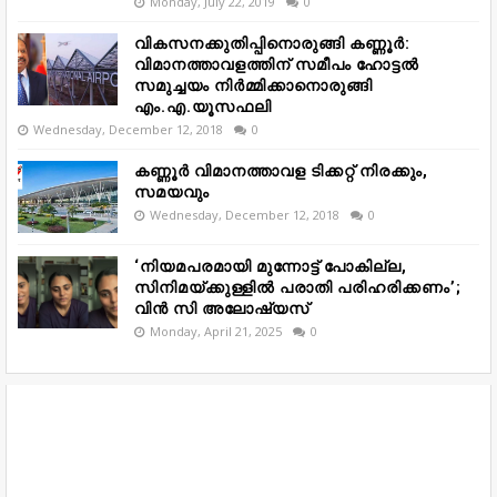
Monday, July 22, 2019
0
വികസനക്കുതിപ്പിനൊരുങ്ങി കണ്ണൂർ:
വിമാനത്താവളത്തിന് സമീപം ഹോട്ടൽ
സമുച്ചയം നിർമ്മിക്കാനൊരുങ്ങി
എം.എ.യൂസഫലി
Wednesday, December 12, 2018
0
കണ്ണൂർ വിമാനത്താവള ടിക്കറ്റ് നിരക്കും,
സമയവും
Wednesday, December 12, 2018
0
‘നിയമപരമായി മുന്നോട്ട് പോകില്ല,
സിനിമയ്ക്കുള്ളിൽ പരാതി പരിഹരിക്കണം’;
വിൻ സി അലോഷ്യസ്
Monday, April 21, 2025
0