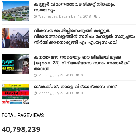
കണ്ണൂർ വിമാനത്താവള ടിക്കറ്റ് നിരക്കും,
സമയവും
Wednesday, December 12, 2018
0
വികസനക്കുതിപ്പിനൊരുങ്ങി കണ്ണൂർ:
വിമാനത്താവളത്തിന് സമീപം ഹോട്ടൽ സമുച്ചയം
നിർമ്മിക്കാനൊരുങ്ങി എം.എ.യൂസഫലി
കനത്ത മഴ: നാളെയും ഈ ജില്ലയിലുള്ള
(ജൂലൈ 23) വിദ്യാഭ്യാസ സ്ഥാപനങ്ങൾക്ക്
അവധി
Monday, July 22, 2019
0
ബ്രേക്കിംഗ്; നാളെ വിദ്യാഭ്യാസ ബന്ദ്
Monday, July 22, 2019
0
TOTAL PAGEVIEWS
40,798,239