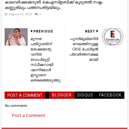
കാലവര്‍ഷക്കെടുതി: കെഎസ്‌ഇബിക്ക് കൂടുതല്‍ നഷ്ടം
കണ്ണൂരിലും പത്തനംതിട്ടയിലും
August 05, 2026
0
PREVIOUS
NEXT
മൂന്നര
പുനർമൂല്യനിർ
പതിറ്റാണ്ടിന്
ണയത്തിനുള്ള
ശേഷമൊരു
CBSE പോർട്ടൽ
വനിത;
പ്രവർത്തനക്ഷമ
ഡെപ്യൂട്ടി
മായി
സ്പീക്കറായി
ഷാനിമോള്‍
ഉസ്മാനെ
തെരഞ്ഞെടുത്തു
BLOGGER
DISQUS
FACEBOOK
POST A COMMENT
No comments
Post a Comment