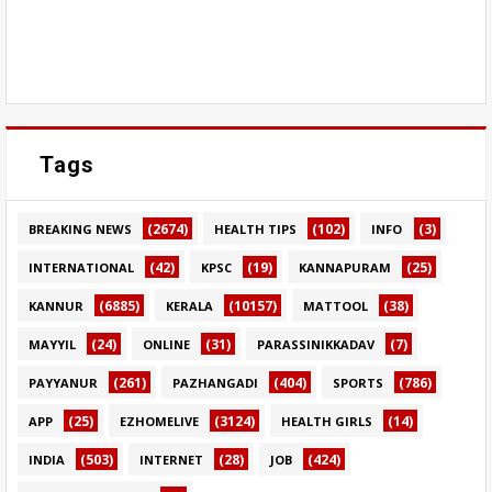
Tags
(2674)
(102)
(3)
BREAKING NEWS
HEALTH TIPS
INFO
(42)
(19)
(25)
INTERNATIONAL
KPSC
KANNAPURAM
(6885)
(10157)
(38)
KANNUR
KERALA
MATTOOL
(24)
(31)
(7)
MAYYIL
ONLINE
PARASSINIKKADAV
(261)
(404)
(786)
PAYYANUR
PAZHANGADI
SPORTS
(25)
(3124)
(14)
APP
EZHOMELIVE
HEALTH GIRLS
(503)
(28)
(424)
INDIA
INTERNET
JOB