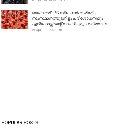
രാജ്യത്ത് LPG സിലിണ്ടർ തിരിമറി ;
സംസ്ഥാനത്തുടനീളം പരിശോധനയും
എൻഫോഴ്സ്മെന്റ് നടപടികളും ശക്തമാക്കി
April 13, 2026
0
POPULAR POSTS