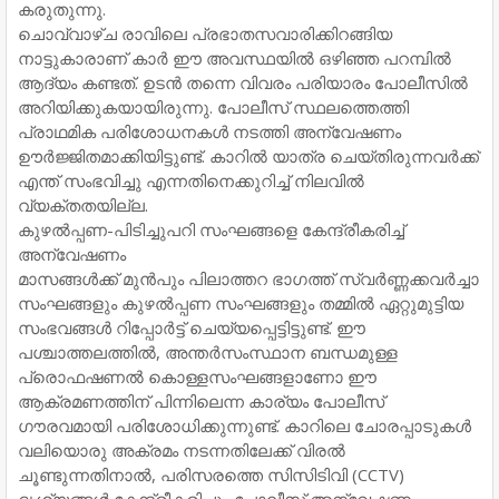
കരുതുന്നു.
​ചൊവ്വാഴ്ച രാവിലെ പ്രഭാതസവാരിക്കിറങ്ങിയ
നാട്ടുകാരാണ് കാർ ഈ അവസ്ഥയിൽ ഒഴിഞ്ഞ പറമ്പിൽ
ആദ്യം കണ്ടത്. ഉടൻ തന്നെ വിവരം പരിയാരം പോലീസിൽ
അറിയിക്കുകയായിരുന്നു. പോലീസ് സ്ഥലത്തെത്തി
പ്രാഥമിക പരിശോധനകൾ നടത്തി അന്വേഷണം
ഊർജ്ജിതമാക്കിയിട്ടുണ്ട്. കാറിൽ യാത്ര ചെയ്തിരുന്നവർക്ക്
എന്ത് സംഭവിച്ചു എന്നതിനെക്കുറിച്ച് നിലവിൽ
വ്യക്തതയില്ല.
​കുഴൽപ്പണ-പിടിച്ചുപറി സംഘങ്ങളെ കേന്ദ്രീകരിച്ച്
അന്വേഷണം
​മാസങ്ങൾക്ക് മുൻപും പിലാത്തറ ഭാഗത്ത് സ്വർണ്ണക്കവർച്ചാ
സംഘങ്ങളും കുഴൽപ്പണ സംഘങ്ങളും തമ്മിൽ ഏറ്റുമുട്ടിയ
സംഭവങ്ങൾ റിപ്പോർട്ട് ചെയ്യപ്പെട്ടിട്ടുണ്ട്. ഈ
പശ്ചാത്തലത്തിൽ, അന്തർസംസ്ഥാന ബന്ധമുള്ള
പ്രൊഫഷണൽ കൊള്ളസംഘങ്ങളാണോ ഈ
ആക്രമണത്തിന് പിന്നിലെന്ന കാര്യം പോലീസ്
ഗൗരവമായി പരിശോധിക്കുന്നുണ്ട്. കാറിലെ ചോരപ്പാടുകൾ
വലിയൊരു അക്രമം നടന്നതിലേക്ക് വിരൽ
ചൂണ്ടുന്നതിനാൽ, പരിസരത്തെ സിസിടിവി (CCTV)
ദൃശ്യങ്ങൾ കേന്ദ്രീകരിച്ചും പോലീസ് അന്വേഷണം