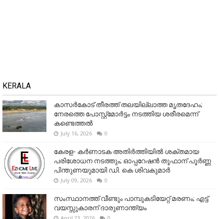
KERALA
കാസർകോട് തീരത്ത് തലയില്ലാത്ത മൃതദേഹം;
നേരത്തെ പോസ്റ്റ്‌മോർട്ടം നടത്തിയ ശരീരമെന്ന്
കണ്ടെത്തൽ
July 16, 2026
0
കേരള- കർണാടക അതിർത്തിയിൽ ശക്തമായ
പരിശോധന നടത്തും; ഓപ്പറേഷൻ തൂഫാന് പൂർണ്ണ
പിന്തുണയുമായി ഡി. കെ ശിവകുമാർ
July 09, 2026
0
സംസ്ഥാനത്ത് വീണ്ടും പാമ്പുകടിയേറ്റ് മരണം; എട്ട്
വയസ്സുകാരന് ദാരുണാന്ത്യം
April 23, 2026
0