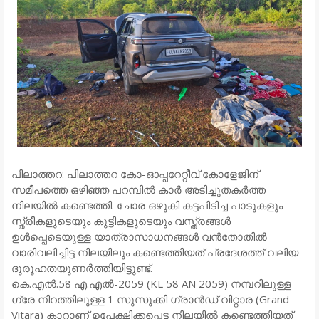
​പിലാത്തറ: പിലാത്തറ കോ-ഓപ്പറേറ്റീവ് കോളേജിന്
സമീപത്തെ ഒഴിഞ്ഞ പറമ്പിൽ കാർ അടിച്ചുതകർത്ത
നിലയിൽ കണ്ടെത്തി. ചോര ഒഴുകി കട്ടപിടിച്ച പാടുകളും
സ്ത്രീകളുടെയും കുട്ടികളുടെയും വസ്ത്രങ്ങൾ
ഉൾപ്പെടെയുള്ള യാത്രാസാധനങ്ങൾ വൻതോതിൽ
വാരിവലിച്ചിട്ട നിലയിലും കണ്ടെത്തിയത് പ്രദേശത്ത് വലിയ
ദുരൂഹതയുണർത്തിയിട്ടുണ്ട്.
​കെ.എൽ.58 എ.എൽ-2059 (KL 58 AN 2059) നമ്പറിലുള്ള
ഗ്രേ നിറത്തിലുള്ള 1 സുസുക്കി ഗ്രാൻഡ് വിറ്റാര (Grand
Vitara) കാറാണ് ഉപേക്ഷിക്കപ്പെട്ട നിലയിൽ കണ്ടെത്തിയത്