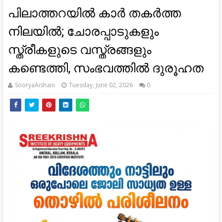
പിലാത്തറയിൽ കാർ തകർത്ത
നിലയിൽ; ചോരപ്പാടുകളും
സ്ത്രീകളുടെ വസ്ത്രങ്ങളും
കണ്ടെത്തി, സംഭവത്തിൽ ദുരൂഹത
SooryaAishani
Tuesday, June 02, 2026
0