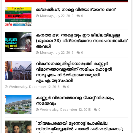
ബ്രേക്കിംഗ്; നാളെ വിദ്യാഭ്യാസ ബന്ദ്
Monday, July 22, 2019
0
കനത്ത മഴ: നാളെയും ഈ ജില്ലയിലുള്ള
(ജൂലൈ 23) വിദ്യാഭ്യാസ സ്ഥാപനങ്ങൾക്ക്
അവധി
Monday, July 22, 2019
0
വികസനക്കുതിപ്പിനൊരുങ്ങി കണ്ണൂർ:
വിമാനത്താവളത്തിന് സമീപം ഹോട്ടൽ
സമുച്ചയം നിർമ്മിക്കാനൊരുങ്ങി
എം.എ.യൂസഫലി
Wednesday, December 12, 2018
0
കണ്ണൂർ വിമാനത്താവള ടിക്കറ്റ് നിരക്കും,
സമയവും
Wednesday, December 12, 2018
0
‘നിയമപരമായി മുന്നോട്ട് പോകില്ല,
സിനിമയ്ക്കുള്ളിൽ പരാതി പരിഹരിക്കണം’;