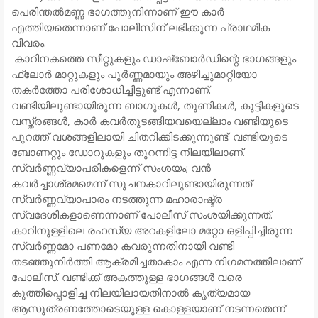
പെരിന്തൽമണ്ണ ഭാഗത്തുനിന്നാണ് ഈ കാർ
എത്തിയതെന്നാണ് പോലീസിന് ലഭിക്കുന്ന പ്രാഥമിക
വിവരം.
​ കാറിനകത്തെ സീറ്റുകളും ഡാഷ്‌ബോർഡിന്റെ ഭാഗങ്ങളും
ഫ്ലോർ മാറ്റുകളും പൂർണ്ണമായും അഴിച്ചുമാറ്റിയോ
തകർത്തോ പരിശോധിച്ചിട്ടുണ്ട് എന്നാണ്.
വണ്ടിയിലുണ്ടായിരുന്ന ബാഗുകൾ, തുണികൾ, കുട്ടികളുടെ
വസ്ത്രങ്ങൾ, കാർ കവർതുടങ്ങിയവയെല്ലാം വണ്ടിയുടെ
പുറത്ത് വശങ്ങളിലായി ചിതറിക്കിടക്കുന്നുണ്ട്. വണ്ടിയുടെ
ബോണറ്റും ഡോറുകളും തുറന്നിട്ട നിലയിലാണ്.
​സ്വർണ്ണവ്യാപരികളെന്ന് സംശയം; വൻ
കവർച്ചാശ്രമമെന്ന് സൂചനകാറിലുണ്ടായിരുന്നത്
സ്വർണ്ണവ്യാപാരം നടത്തുന്ന മഹാരാഷ്ട്ര
സ്വദേശികളാണെന്നാണ് പോലീസ് സംശയിക്കുന്നത്.
കാറിനുള്ളിലെ രഹസ്യ അറകളിലോ മറ്റോ ഒളിപ്പിച്ചിരുന്ന
സ്വർണ്ണമോ പണമോ കവരുന്നതിനായി വണ്ടി
തടഞ്ഞുനിർത്തി ആക്രമിച്ചതാകാം എന്ന നിഗമനത്തിലാണ്
പോലീസ്. വണ്ടിക്ക് അകത്തുള്ള ഭാഗങ്ങൾ വരെ
കുത്തിപ്പൊളിച്ച നിലയിലായതിനാൽ കൃത്യമായ
ആസൂത്രണത്തോടെയുള്ള കൊള്ളയാണ് നടന്നതെന്ന്