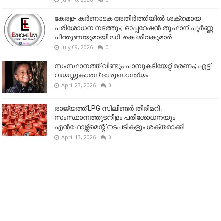
കേരള- കർണാടക അതിർത്തിയിൽ ശക്തമായ
പരിശോധന നടത്തും; ഓപ്പറേഷൻ തൂഫാന് പൂർണ്ണ
പിന്തുണയുമായി ഡി. കെ ശിവകുമാർ
July 09, 2026
0
സംസ്ഥാനത്ത് വീണ്ടും പാമ്പുകടിയേറ്റ് മരണം; എട്ട്
വയസ്സുകാരന് ദാരുണാന്ത്യം
April 23, 2026
0
രാജ്യത്ത് LPG സിലിണ്ടർ തിരിമറി ;
സംസ്ഥാനത്തുടനീളം പരിശോധനയും
എൻഫോഴ്സ്മെന്റ് നടപടികളും ശക്തമാക്കി
April 13, 2026
0