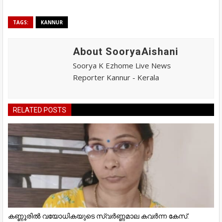
TAGS:
KANNUR
About SooryaAishani
Soorya K Ezhome Live News
Reporter Kannur - Kerala
RELATED POSTS
കണ്ണൂരിൽ വയോധികയുടെ സ്വർണ്ണമാല കവർന്ന കേസ്: