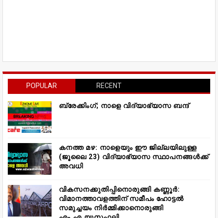
POPULAR
RECENT
ബ്രേക്കിംഗ്; നാളെ വിദ്യാഭ്യാസ ബന്ദ്
കനത്ത മഴ: നാളെയും ഈ ജില്ലയിലുള്ള
(ജൂലൈ 23) വിദ്യാഭ്യാസ സ്ഥാപനങ്ങൾക്ക്
അവധി
വികസനക്കുതിപ്പിനൊരുങ്ങി കണ്ണൂർ:
വിമാനത്താവളത്തിന് സമീപം ഹോട്ടൽ
സമുച്ചയം നിർമ്മിക്കാനൊരുങ്ങി
എം.എ.യൂസഫലി