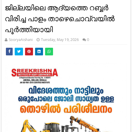
ജില്ലയിലെ ആദ്യത്തെ റബ്ബർ
വിരിച്ച പാളം താഴെചൊവ്വയിൽ
പൂർത്തിയായി
SooryaAishani
Tuesday, May 19, 2026
0