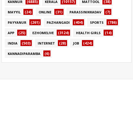
(6885)
(10157)
(38)
KANNUR
KERALA
MATTOOL
(24)
(31)
(7)
MAYYIL
ONLINE
PARASSINIKKADAV
(261)
(404)
(786)
PAYYANUR
PAZHANGADI
SPORTS
(25)
(3124)
(14)
APP
EZHOMELIVE
HEALTH GIRLS
(503)
(28)
(424)
INDIA
INTERNET
JOB
(6)
KANNADIPARAMBA