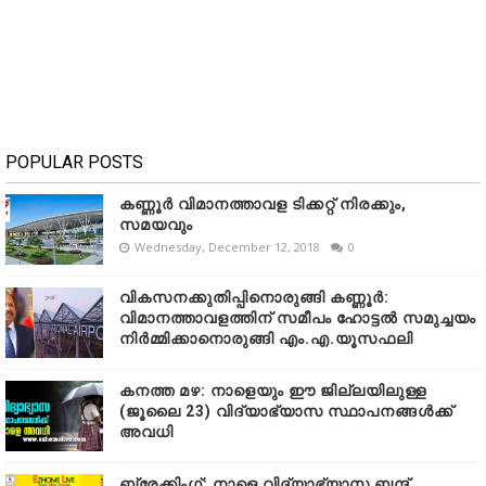
POPULAR POSTS
കണ്ണൂർ വിമാനത്താവള ടിക്കറ്റ് നിരക്കും,
സമയവും
Wednesday, December 12, 2018
0
വികസനക്കുതിപ്പിനൊരുങ്ങി കണ്ണൂർ:
വിമാനത്താവളത്തിന് സമീപം ഹോട്ടൽ സമുച്ചയം
നിർമ്മിക്കാനൊരുങ്ങി എം.എ.യൂസഫലി
കനത്ത മഴ: നാളെയും ഈ ജില്ലയിലുള്ള
(ജൂലൈ 23) വിദ്യാഭ്യാസ സ്ഥാപനങ്ങൾക്ക്
അവധി
ബ്രേക്കിംഗ്; നാളെ വിദ്യാഭ്യാസ ബന്ദ്