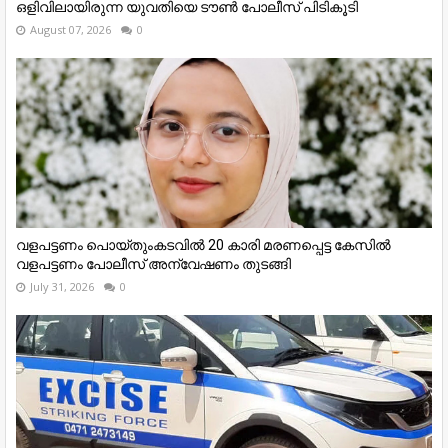
ഒളിവിലായിരുന്ന യുവതിയെ ടൗൺ പോലീസ് പിടികൂടി
August 07, 2026
0
വളപട്ടണം പൊയ്തുംകടവിൽ 20 കാരി മരണപ്പെട്ട കേസിൽ
വളപട്ടണം പോലീസ് അന്വേഷണം തുടങ്ങി
July 31, 2026
0