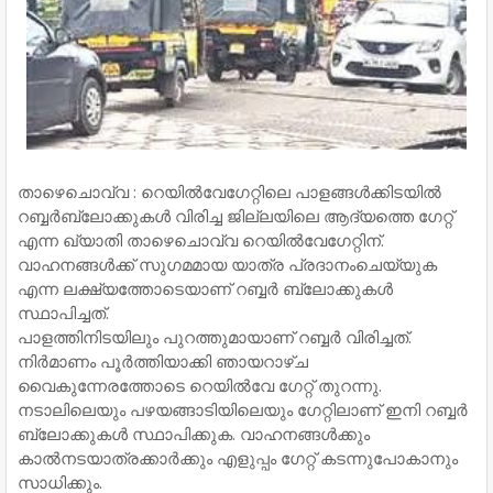
താഴെചൊവ്വ : റെയിൽവേഗേറ്റിലെ പാളങ്ങൾക്കിടയിൽ
റബ്ബർബ്ലോക്കുകൾ വിരിച്ച ജില്ലയിലെ ആദ്യത്തെ ഗേറ്റ്
എന്ന ഖ്യാതി താഴെചൊവ്വ റെയിൽവേഗേറ്റിന്.
വാഹനങ്ങൾക്ക് സുഗമമായ യാത്ര പ്രദാനംചെയ്യുക
എന്ന ലക്ഷ്യത്തോടെയാണ് റബ്ബർ ബ്ലോക്കുകൾ
സ്ഥാപിച്ചത്.
പാളത്തിനിടയിലും പുറത്തുമായാണ് റബ്ബർ വിരിച്ചത്.
നിർമാണം പൂർത്തിയാക്കി ഞായറാഴ്ച
വൈകുന്നേരത്തോടെ റെയിൽവേ ഗേറ്റ് തുറന്നു.
നടാലിലെയും പഴയങ്ങാടിയിലെയും ഗേറ്റിലാണ് ഇനി റബ്ബർ
ബ്ലോക്കുകൾ സ്ഥാപിക്കുക. വാഹനങ്ങൾക്കും
കാൽനടയാത്രക്കാർക്കും എളുപ്പം ഗേറ്റ് കടന്നുപോകാനും
സാധിക്കും.