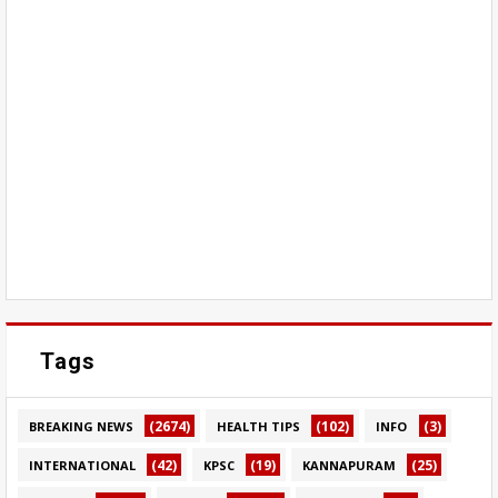
Tags
(2674)
(102)
(3)
BREAKING NEWS
HEALTH TIPS
INFO
(42)
(19)
(25)
INTERNATIONAL
KPSC
KANNAPURAM