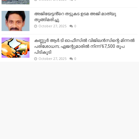
അജിയേട്ടൻ്റെ തട്ടുകട ഉടമ അജി മാത്യു
തൂങ്ങിമരിച്ചു.
October 27, 2025
0
കണ്ണൂര്‍ ആര്‍.ടി ഓഫീസില്‍ വിജിലൻസിന്റെ മിന്നല്‍
പരിശോധന; ഏജന്റുമാരില്‍ നിന്ന് 67,500 രൂപ
പിടികൂടി
October 27, 2025
0