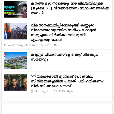
കനത്ത മഴ: നാളെയും ഈ ജില്ലയിലുള്ള
(ജൂലൈ 23) വിദ്യാഭ്യാസ സ്ഥാപനങ്ങൾക്ക്
അവധി
വികസനക്കുതിപ്പിനൊരുങ്ങി കണ്ണൂർ:
വിമാനത്താവളത്തിന് സമീപം ഹോട്ടൽ
സമുച്ചയം നിർമ്മിക്കാനൊരുങ്ങി
എം.എ.യൂസഫലി
Wednesday, December 12, 2018
0
കണ്ണൂർ വിമാനത്താവള ടിക്കറ്റ് നിരക്കും,
സമയവും
‘നിയമപരമായി മുന്നോട്ട് പോകില്ല,
സിനിമയ്ക്കുള്ളിൽ പരാതി പരിഹരിക്കണം’;
വിൻ സി അലോഷ്യസ്
Monday, April 21, 2025
0