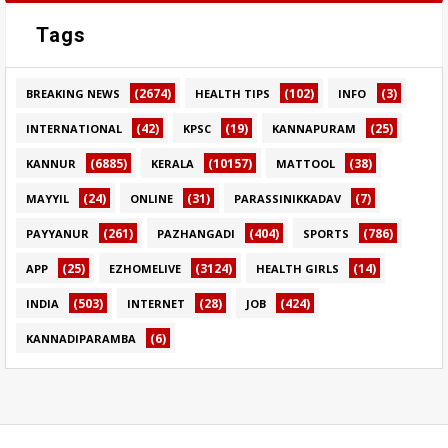
Tags
(2674)
(102)
(3)
BREAKING NEWS
HEALTH TIPS
INFO
(42)
(19)
(25)
INTERNATIONAL
KPSC
KANNAPURAM
(6885)
(10157)
(38)
KANNUR
KERALA
MATTOOL
(24)
(31)
(7)
MAYYIL
ONLINE
PARASSINIKKADAV
(261)
(404)
(786)
PAYYANUR
PAZHANGADI
SPORTS
(25)
(3124)
(14)
APP
EZHOMELIVE
HEALTH GIRLS
(503)
(28)
(424)
INDIA
INTERNET
JOB
(6)
KANNADIPARAMBA