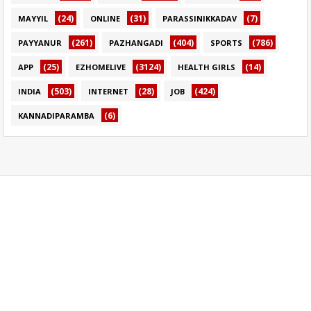
(24)
(31)
(7)
MAYYIL
ONLINE
PARASSINIKKADAV
(261)
(404)
(786)
PAYYANUR
PAZHANGADI
SPORTS
(25)
(3124)
(14)
APP
EZHOMELIVE
HEALTH GIRLS
(503)
(28)
(424)
INDIA
INTERNET
JOB
(6)
KANNADIPARAMBA