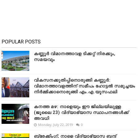
POPULAR POSTS
കണ്ണൂർ വിമാനത്താവള ടിക്കറ്റ് നിരക്കും,
സമയവും
വികസനക്കുതിപ്പിനൊരുങ്ങി കണ്ണൂർ:
വിമാനത്താവളത്തിന് സമീപം ഹോട്ടൽ സമുച്ചയം
നിർമ്മിക്കാനൊരുങ്ങി എം.എ.യൂസഫലി
കനത്ത മഴ: നാളെയും ഈ ജില്ലയിലുള്ള
(ജൂലൈ 23) വിദ്യാഭ്യാസ സ്ഥാപനങ്ങൾക്ക്
അവധി
Monday, July 22, 2019
0
ബ്രേക്കിംഗ്; നാളെ വിദ്യാഭ്യാസ ബന്ദ്