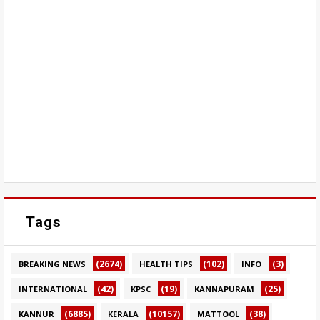
Tags
(2674)
(102)
(3)
BREAKING NEWS
HEALTH TIPS
INFO
(42)
(19)
(25)
INTERNATIONAL
KPSC
KANNAPURAM
(6885)
(10157)
(38)
KANNUR
KERALA
MATTOOL