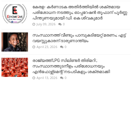
കേരള- കർണാടക അതിർത്തിയിൽ ശക്തമായ
പരിശോധന നടത്തും; ഓപ്പറേഷൻ തൂഫാന് പൂർണ്ണ
പിന്തുണയുമായി ഡി. കെ ശിവകുമാർ
July 09, 2026
0
സംസ്ഥാനത്ത് വീണ്ടും പാമ്പുകടിയേറ്റ് മരണം; എട്ട്
വയസ്സുകാരന് ദാരുണാന്ത്യം
April 23, 2026
0
രാജ്യത്ത് LPG സിലിണ്ടർ തിരിമറി ;
സംസ്ഥാനത്തുടനീളം പരിശോധനയും
എൻഫോഴ്സ്മെന്റ് നടപടികളും ശക്തമാക്കി
April 13, 2026
0