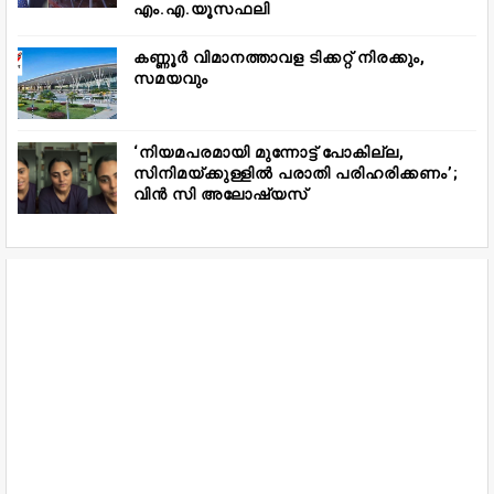
എം.എ.യൂസഫലി
കണ്ണൂർ വിമാനത്താവള ടിക്കറ്റ് നിരക്കും,
സമയവും
‘നിയമപരമായി മുന്നോട്ട് പോകില്ല,
സിനിമയ്ക്കുള്ളിൽ പരാതി പരിഹരിക്കണം’;
വിൻ സി അലോഷ്യസ്