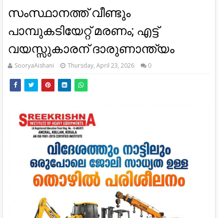
സംസ്ഥാനത്ത് വീണ്ടും
പാമ്പുകടിയേറ്റ് മരണം; എട്ട്
വയസ്സുകാരന് ദാരുണാന്ത്യം
SooryaAishani
Thursday, April 23, 2026
0