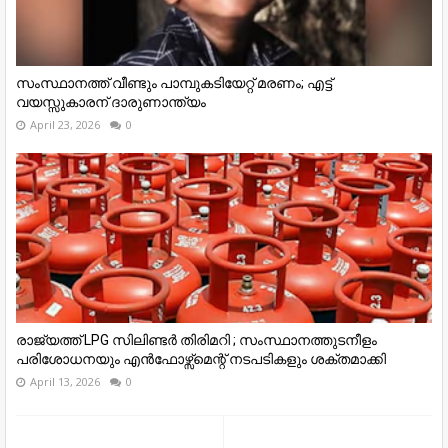
സംസ്ഥാനത്ത് വീണ്ടും പാമ്പുകടിയേറ്റ് മരണം; എട്ട്
വയസ്സുകാരന് ദാരുണാന്ത്യം
April 23, 2026
0
രാജ്യത്ത് LPG സിലിണ്ടർ തിരിമറി ; സംസ്ഥാനത്തുടനീളം
പരിശോധനയും എൻഫോഴ്സ്മെന്റ് നടപടികളും ശക്തമാക്കി
April 13, 2026
0