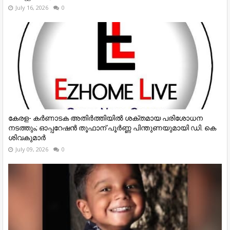
July 16, 2026
0
കേരള- കർണാടക അതിർത്തിയിൽ ശക്തമായ പരിശോധന
നടത്തും; ഓപ്പറേഷൻ തൂഫാന് പൂർണ്ണ പിന്തുണയുമായി ഡി. കെ
ശിവകുമാർ
July 09, 2026
0