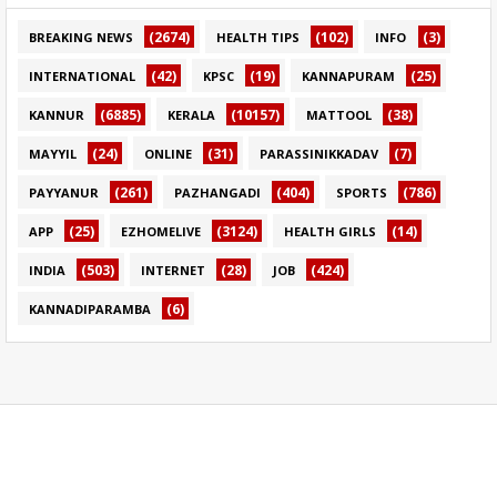
(2674)
(102)
(3)
BREAKING NEWS
HEALTH TIPS
INFO
(42)
(19)
(25)
INTERNATIONAL
KPSC
KANNAPURAM
(6885)
(10157)
(38)
KANNUR
KERALA
MATTOOL
(24)
(31)
(7)
MAYYIL
ONLINE
PARASSINIKKADAV
(261)
(404)
(786)
PAYYANUR
PAZHANGADI
SPORTS
(25)
(3124)
(14)
APP
EZHOMELIVE
HEALTH GIRLS
(503)
(28)
(424)
INDIA
INTERNET
JOB
(6)
KANNADIPARAMBA