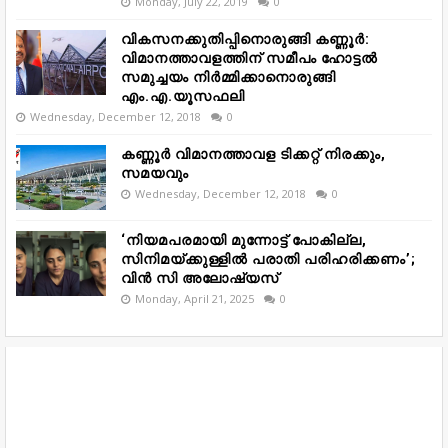
Monday, July 22, 2019
0
വികസനക്കുതിപ്പിനൊരുങ്ങി കണ്ണൂർ:
വിമാനത്താവളത്തിന് സമീപം ഹോട്ടൽ
സമുച്ചയം നിർമ്മിക്കാനൊരുങ്ങി
എം.എ.യൂസഫലി
Wednesday, December 12, 2018
0
കണ്ണൂർ വിമാനത്താവള ടിക്കറ്റ് നിരക്കും,
സമയവും
Wednesday, December 12, 2018
0
‘നിയമപരമായി മുന്നോട്ട് പോകില്ല,
സിനിമയ്ക്കുള്ളിൽ പരാതി പരിഹരിക്കണം’;
വിൻ സി അലോഷ്യസ്
Monday, April 21, 2025
0