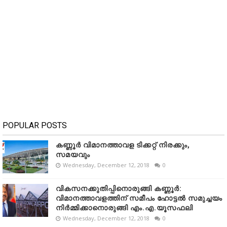
POPULAR POSTS
കണ്ണൂർ വിമാനത്താവള ടിക്കറ്റ് നിരക്കും,
സമയവും
Wednesday, December 12, 2018
0
വികസനക്കുതിപ്പിനൊരുങ്ങി കണ്ണൂർ:
വിമാനത്താവളത്തിന് സമീപം ഹോട്ടൽ സമുച്ചയം
നിർമ്മിക്കാനൊരുങ്ങി എം.എ.യൂസഫലി
Wednesday, December 12, 2018
0