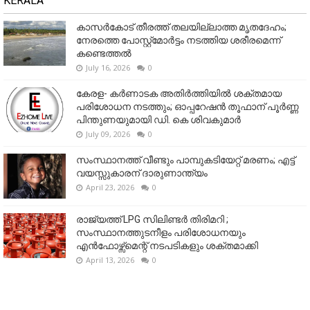
KERALA
കാസർകോട് തീരത്ത് തലയില്ലാത്ത മൃതദേഹം;
നേരത്തെ പോസ്റ്റ്‌മോർട്ടം നടത്തിയ ശരീരമെന്ന്
കണ്ടെത്തൽ
July 16, 2026
0
കേരള- കർണാടക അതിർത്തിയിൽ ശക്തമായ
പരിശോധന നടത്തും; ഓപ്പറേഷൻ തൂഫാന് പൂർണ്ണ
പിന്തുണയുമായി ഡി. കെ ശിവകുമാർ
July 09, 2026
0
സംസ്ഥാനത്ത് വീണ്ടും പാമ്പുകടിയേറ്റ് മരണം; എട്ട്
വയസ്സുകാരന് ദാരുണാന്ത്യം
April 23, 2026
0
രാജ്യത്ത് LPG സിലിണ്ടർ തിരിമറി ;
സംസ്ഥാനത്തുടനീളം പരിശോധനയും
എൻഫോഴ്സ്മെന്റ് നടപടികളും ശക്തമാക്കി
April 13, 2026
0