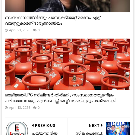
സംസ്ഥാനത്ത് വീണ്ടും പാമ്പുകടിയേറ്റ് മരണം; എട്ട്
വയസ്സുകാരന് ദാരുണാന്ത്യം
April 23, 2026
0
രാജ്യത്ത് LPG സിലിണ്ടർ തിരിമറി ; സംസ്ഥാനത്തുടനീളം
പരിശോധനയും എൻഫോഴ്സ്മെന്റ് നടപടികളും ശക്തമാക്കി
April 13, 2026
0
PREVIOUS
NEXT
പയ്യന്നൂരിൽ
സിങ്ക പെണ്ണേ..!;