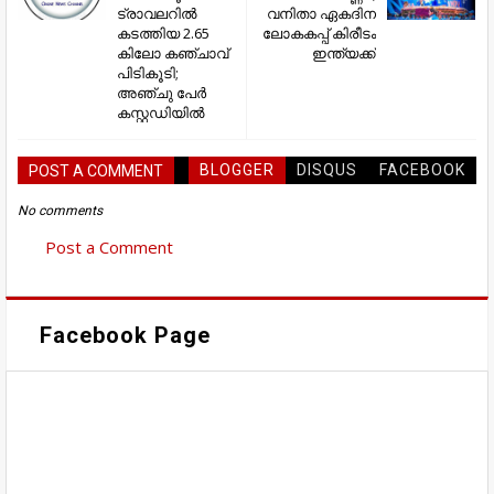
ട്രാവലറിൽ
വനിതാ ഏകദിന
കടത്തിയ 2.65
ലോകകപ്പ് കിരീടം
കിലോ കഞ്ചാവ്
ഇന്ത്യക്ക്
പിടികൂടി;
അഞ്ചു പേർ
കസ്റ്റഡിയിൽ
BLOGGER
DISQUS
FACEBOOK
POST A COMMENT
No comments
Post a Comment
Facebook Page