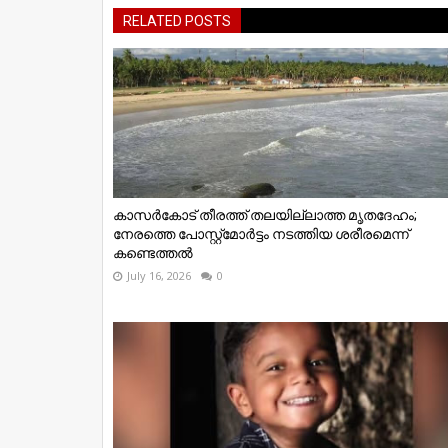
RELATED POSTS
കാസർകോട് തീരത്ത് തലയില്ലാത്ത മൃതദേഹം;
നേരത്തെ പോസ്റ്റ്‌മോർട്ടം നടത്തിയ ശരീരമെന്ന്
കണ്ടെത്തൽ
July 16, 2026
0