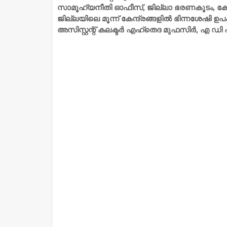
സാമൂഹ്യനീതി ഓഫീസ്, ജില്ലാ ഭരണകൂടം, കേരള
ജില്ലയിലെ മൂന്ന് കേന്ദ്രങ്ങളില്‍ ഭിന്നശേഷി 
അസിസ്റ്റന്റ് കലക്ടര്‍ എഹ്തെദ മുഫസിര്‍, എ ഡി