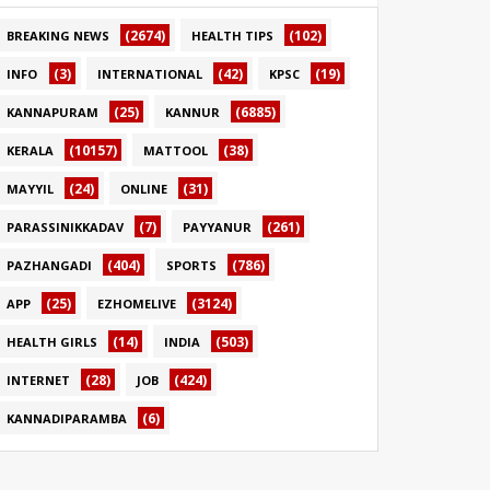
(2674)
(102)
BREAKING NEWS
HEALTH TIPS
(3)
(42)
(19)
INFO
INTERNATIONAL
KPSC
(25)
(6885)
KANNAPURAM
KANNUR
(10157)
(38)
KERALA
MATTOOL
(24)
(31)
MAYYIL
ONLINE
(7)
(261)
PARASSINIKKADAV
PAYYANUR
(404)
(786)
PAZHANGADI
SPORTS
(25)
(3124)
APP
EZHOMELIVE
(14)
(503)
HEALTH GIRLS
INDIA
(28)
(424)
INTERNET
JOB
(6)
KANNADIPARAMBA