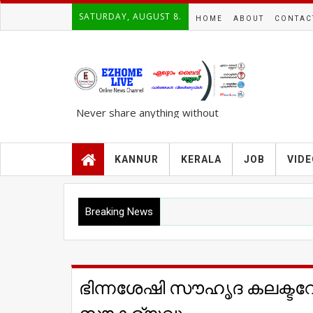
SATURDAY, AUGUST 8.
HOME
ABOUT
CONTAC
Never share anything without
knowing the complete TRUTH..!!!
KANNUR
KERALA
JOB
VID
Breaking News
ഭിന്നശേഷി സൗഹൃദ കലക്ടറേറ്റി