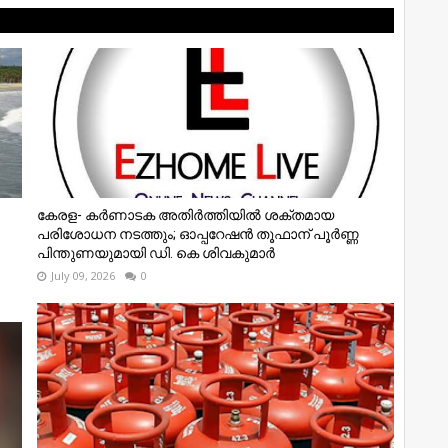
കേരള- കർണാടക അതിർത്തിയിൽ ശക്തമായ
പരിശോധന നടത്തും; ഓപ്പറേഷൻ തൂഫാന് പൂർണ്ണ
പിന്തുണയുമായി ഡി. കെ ശിവകുമാർ
July 09, 2026
0