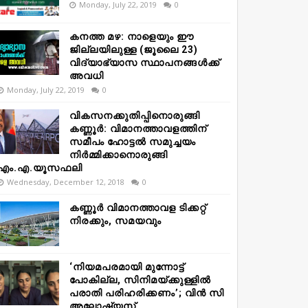
Monday, July 22, 2019
0
കനത്ത മഴ: നാളെയും ഈ
ജില്ലയിലുള്ള (ജൂലൈ 23)
വിദ്യാഭ്യാസ സ്ഥാപനങ്ങൾക്ക്
അവധി
Monday, July 22, 2019
0
വികസനക്കുതിപ്പിനൊരുങ്ങി
കണ്ണൂർ: വിമാനത്താവളത്തിന്
സമീപം ഹോട്ടൽ സമുച്ചയം
നിർമ്മിക്കാനൊരുങ്ങി
എം.എ.യൂസഫലി
Wednesday, December 12, 2018
0
കണ്ണൂർ വിമാനത്താവള ടിക്കറ്റ്
നിരക്കും, സമയവും
‘നിയമപരമായി മുന്നോട്ട്
പോകില്ല, സിനിമയ്ക്കുള്ളിൽ
പരാതി പരിഹരിക്കണം’; വിൻ സി
അലോഷ്യസ്