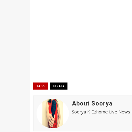
TAGS:
KERALA
About Soorya
Soorya K Ezhome Live News R