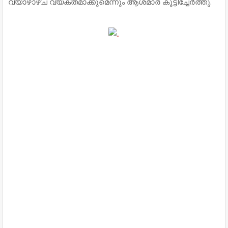
വ‍്യാഴാഴ്ച വ‍്യക്തമാക്കുമെന്നും ആശമാർ കൂട്ടിച്ചേർത്തു.