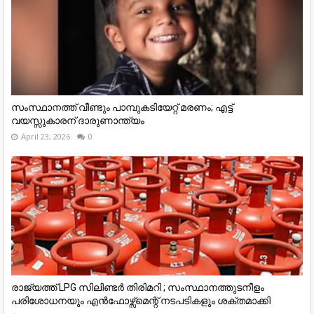
സംസ്ഥാനത്ത് വീണ്ടും പാമ്പുകടിയേറ്റ് മരണം; എട്ട്
വയസ്സുകാരന് ദാരുണാന്ത്യം
April 23, 2026
0
രാജ്യത്ത് LPG സിലിണ്ടർ തിരിമറി ; സംസ്ഥാനത്തുടനീളം
പരിശോധനയും എൻഫോഴ്സ്മെന്റ് നടപടികളും ശക്തമാക്കി