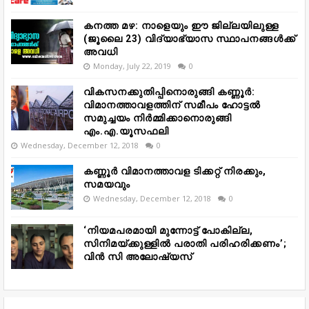
കനത്ത മഴ: നാളെയും ഈ ജില്ലയിലുള്ള
(ജൂലൈ 23) വിദ്യാഭ്യാസ സ്ഥാപനങ്ങൾക്ക്
അവധി
Monday, July 22, 2019
0
വികസനക്കുതിപ്പിനൊരുങ്ങി കണ്ണൂർ:
വിമാനത്താവളത്തിന് സമീപം ഹോട്ടൽ
സമുച്ചയം നിർമ്മിക്കാനൊരുങ്ങി
എം.എ.യൂസഫലി
Wednesday, December 12, 2018
0
കണ്ണൂർ വിമാനത്താവള ടിക്കറ്റ് നിരക്കും,
സമയവും
Wednesday, December 12, 2018
0
‘നിയമപരമായി മുന്നോട്ട് പോകില്ല,
സിനിമയ്ക്കുള്ളിൽ പരാതി പരിഹരിക്കണം’;
വിൻ സി അലോഷ്യസ്