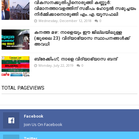
വികസനക്കുതിപ്പിനൊരുങ്ങി കണ്ണൂർ:
വിമാനത്താവളത്തിന് സമീപം ഹോട്ടൽ സമുച്ചയം
നിർമ്മിക്കാനൊരുങ്ങി എം.എ.യൂസഫലി
Wednesday, December 12, 2018
0
കനത്ത മഴ: നാളെയും ഈ ജില്ലയിലുള്ള
(ജൂലൈ 23) വിദ്യാഭ്യാസ സ്ഥാപനങ്ങൾക്ക്
അവധി
ബ്രേക്കിംഗ്; നാളെ വിദ്യാഭ്യാസ ബന്ദ്
Monday, July 22, 2019
0
TOTAL PAGEVIEWS
Facebook
Join Us On Facebook
Twitter