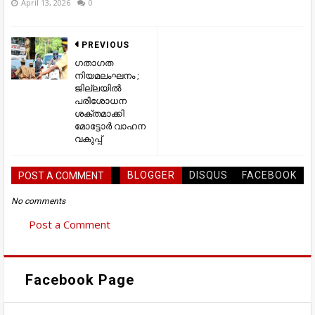
April 13, 2026
0
PREVIOUS
ഗതാഗത
നിയമലംഘനം ;
ജില്ലയിൽ
പരിശോധന
ശക്തമാക്കി
മോട്ടോർ വാഹന
വകുപ്പ്
BLOGGER
DISQUS
FACEBOOK
POST A COMMENT
No comments
Post a Comment
Facebook Page