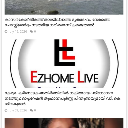
കാസർകോട് തീരത്ത് തലയില്ലാത്ത മൃതദേഹം; നേരത്തെ
പോസ്റ്റ്‌മോർട്ടം നടത്തിയ ശരീരമെന്ന് കണ്ടെത്തൽ
July 16, 2026
0
കേരള- കർണാടക അതിർത്തിയിൽ ശക്തമായ പരിശോധന
നടത്തും; ഓപ്പറേഷൻ തൂഫാന് പൂർണ്ണ പിന്തുണയുമായി ഡി. കെ
ശിവകുമാർ
July 09, 2026
0