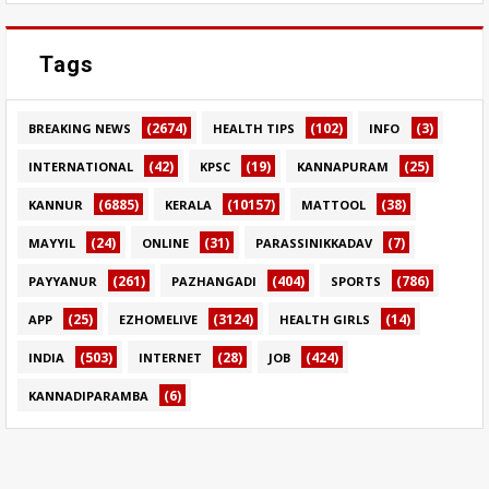
Tags
(2674)
(102)
(3)
BREAKING NEWS
HEALTH TIPS
INFO
(42)
(19)
(25)
INTERNATIONAL
KPSC
KANNAPURAM
(6885)
(10157)
(38)
KANNUR
KERALA
MATTOOL
(24)
(31)
(7)
MAYYIL
ONLINE
PARASSINIKKADAV
(261)
(404)
(786)
PAYYANUR
PAZHANGADI
SPORTS
(25)
(3124)
(14)
APP
EZHOMELIVE
HEALTH GIRLS
(503)
(28)
(424)
INDIA
INTERNET
JOB
(6)
KANNADIPARAMBA