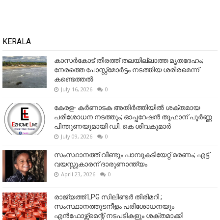
KERALA
കാസർകോട് തീരത്ത് തലയില്ലാത്ത മൃതദേഹം;
നേരത്തെ പോസ്റ്റ്‌മോർട്ടം നടത്തിയ ശരീരമെന്ന്
കണ്ടെത്തൽ
July 16, 2026
0
കേരള- കർണാടക അതിർത്തിയിൽ ശക്തമായ
പരിശോധന നടത്തും; ഓപ്പറേഷൻ തൂഫാന് പൂർണ്ണ
പിന്തുണയുമായി ഡി. കെ ശിവകുമാർ
July 09, 2026
0
സംസ്ഥാനത്ത് വീണ്ടും പാമ്പുകടിയേറ്റ് മരണം; എട്ട്
വയസ്സുകാരന് ദാരുണാന്ത്യം
April 23, 2026
0
രാജ്യത്ത് LPG സിലിണ്ടർ തിരിമറി ;
സംസ്ഥാനത്തുടനീളം പരിശോധനയും
എൻഫോഴ്സ്മെന്റ് നടപടികളും ശക്തമാക്കി