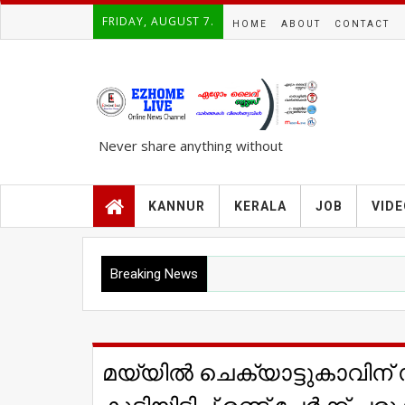
FRIDAY, AUGUST 7.
HOME
ABOUT
CONTACT
Never share anything without
knowing the complete TRUTH..!!!
KANNUR
KERALA
JOB
VID
Breaking News
മയ്യില്‍ ചെക്യാട്ടുകാവിന