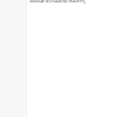
ബൈക്ക് ഭാഗികമായി തകര്‍ന്നു.