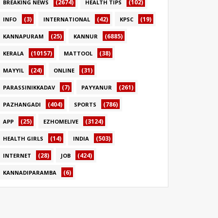
(2674)
(102)
BREAKING NEWS
HEALTH TIPS
(3)
(42)
(19)
INFO
INTERNATIONAL
KPSC
(25)
(6885)
KANNAPURAM
KANNUR
(10157)
(38)
KERALA
MATTOOL
(24)
(31)
MAYYIL
ONLINE
(7)
(261)
PARASSINIKKADAV
PAYYANUR
(404)
(786)
PAZHANGADI
SPORTS
(25)
(3124)
APP
EZHOMELIVE
(14)
(503)
HEALTH GIRLS
INDIA
(28)
(424)
INTERNET
JOB
(6)
KANNADIPARAMBA