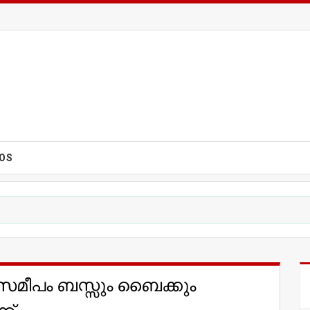
EOS
് സമീപം ബസ്സും ബൈക്കും