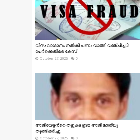
വിസ വാഗ്ദാനം നൽകി പണം വാങ്ങി വഞ്ചിച്ച 3
പേർക്കെതിരെ കേസ്
October 27, 2025
0
അജിയേട്ടൻ്റെ തട്ടുകട ഉടമ അജി മാത്യു
തൂങ്ങിമരിച്ചു.
October 27, 2025
0