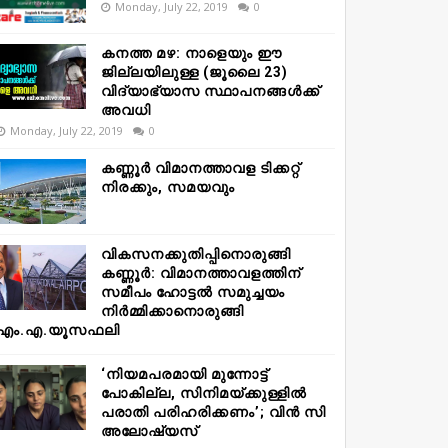
Monday, July 22, 2019
0
കനത്ത മഴ: നാളെയും ഈ
ജില്ലയിലുള്ള (ജൂലൈ 23)
വിദ്യാഭ്യാസ സ്ഥാപനങ്ങൾക്ക്
അവധി
Monday, July 22, 2019
0
കണ്ണൂർ വിമാനത്താവള ടിക്കറ്റ്
നിരക്കും, സമയവും
വികസനക്കുതിപ്പിനൊരുങ്ങി
കണ്ണൂർ: വിമാനത്താവളത്തിന്
സമീപം ഹോട്ടൽ സമുച്ചയം
നിർമ്മിക്കാനൊരുങ്ങി
എം.എ.യൂസഫലി
‘നിയമപരമായി മുന്നോട്ട്
പോകില്ല, സിനിമയ്ക്കുള്ളിൽ
പരാതി പരിഹരിക്കണം’; വിൻ സി
അലോഷ്യസ്