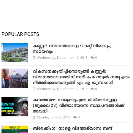
POPULAR POSTS
കണ്ണൂർ വിമാനത്താവള ടിക്കറ്റ് നിരക്കും,
സമയവും
Wednesday, December 12, 2018
0
വികസനക്കുതിപ്പിനൊരുങ്ങി കണ്ണൂർ:
വിമാനത്താവളത്തിന് സമീപം ഹോട്ടൽ സമുച്ചയം
നിർമ്മിക്കാനൊരുങ്ങി എം.എ.യൂസഫലി
Wednesday, December 12, 2018
0
കനത്ത മഴ: നാളെയും ഈ ജില്ലയിലുള്ള
(ജൂലൈ 23) വിദ്യാഭ്യാസ സ്ഥാപനങ്ങൾക്ക്
അവധി
Monday, July 22, 2019
0
ബ്രേക്കിംഗ്; നാളെ വിദ്യാഭ്യാസ ബന്ദ്