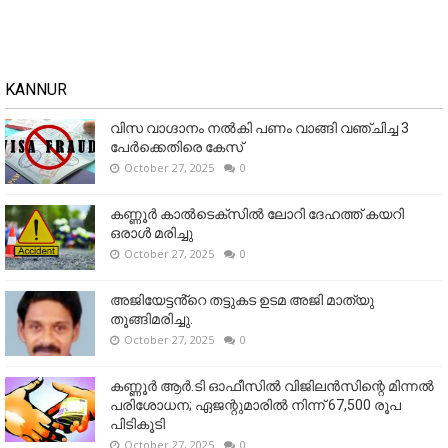
KANNUR
വിസ വാഗ്ദാനം നൽകി പണം വാങ്ങി വഞ്ചിച്ച 3
പേർക്കെതിരെ കേസ്
October 27, 2025
0
കണ്ണൂര്‍ കാല്‍ടെക്‌സില്‍ ലോറി ദേഹത്ത് കയറി
ഒരാള്‍ മരിച്ചു
October 27, 2025
0
അജിയേട്ടൻ്റെ തട്ടുകട ഉടമ അജി മാത്യു
തൂങ്ങിമരിച്ചു.
October 27, 2025
0
കണ്ണൂര്‍ ആര്‍.ടി ഓഫീസില്‍ വിജിലൻസിന്റെ മിന്നല്‍
പരിശോധന; ഏജന്റുമാരില്‍ നിന്ന് 67,500 രൂപ
പിടികൂടി
October 27, 2025
0