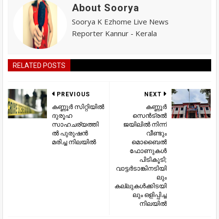
About Soorya
Soorya K Ezhome Live News
Reporter Kannur - Kerala
RELATED POSTS
PREVIOUS
NEXT
കണ്ണൂര്‍ സിറ്റിയില്‍
കണ്ണൂര്‍
ദുരൂഹ
സെന്‍ട്രല്‍
സാഹചര്യത്തി
ജയിലില്‍ നിന്ന്
ല്‍ പുരുഷൻ
വീണ്ടും
മരിച്ച നിലയില്‍
മൊബൈല്‍
ഫോണുകള്‍
പിടികൂടി;
വാട്ടര്‍ടാങ്കിനടിയി
ലും
കല്ലുകള്‍ക്കിടയി
ലും ഒളിപ്പിച്ച
നിലയില്‍