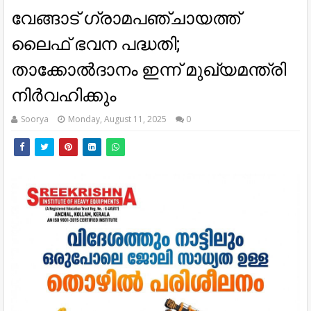
വേങ്ങാട് ഗ്രാമപഞ്ചായത്ത്
ലൈഫ് ഭവന പദ്ധതി;
താക്കോൽദാനം ഇന്ന് മുഖ്യമന്ത്രി
നിർവഹിക്കും
Soorya
Monday, August 11, 2025
0