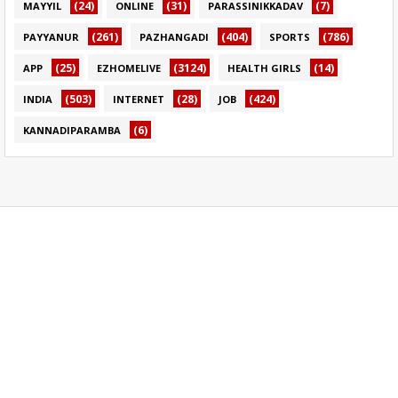
(24)
(31)
(7)
MAYYIL
ONLINE
PARASSINIKKADAV
(261)
(404)
(786)
PAYYANUR
PAZHANGADI
SPORTS
(25)
(3124)
(14)
APP
EZHOMELIVE
HEALTH GIRLS
(503)
(28)
(424)
INDIA
INTERNET
JOB
(6)
KANNADIPARAMBA