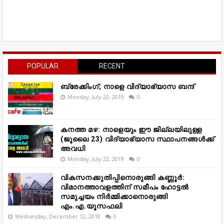
POPULAR
RECENT
ബ്രേക്കിംഗ്; നാളെ വിദ്യാഭ്യാസ ബന്ദ്
Monday, July 22, 2019
0
കനത്ത മഴ: നാളെയും ഈ ജില്ലയിലുള്ള
(ജൂലൈ 23) വിദ്യാഭ്യാസ സ്ഥാപനങ്ങൾക്ക്
അവധി
Monday, July 22, 2019
0
വികസനക്കുതിപ്പിനൊരുങ്ങി കണ്ണൂർ:
വിമാനത്താവളത്തിന് സമീപം ഹോട്ടൽ
സമുച്ചയം നിർമ്മിക്കാനൊരുങ്ങി
എം.എ.യൂസഫലി
Wednesday, December 12, 2018
0