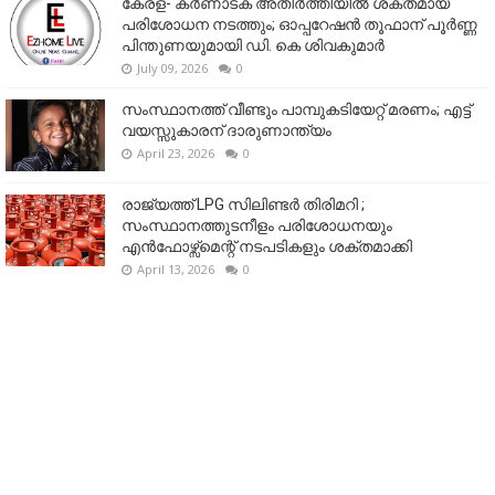
കേരള- കർണാടക അതിർത്തിയിൽ ശക്തമായ
പരിശോധന നടത്തും; ഓപ്പറേഷൻ തൂഫാന് പൂർണ്ണ
പിന്തുണയുമായി ഡി. കെ ശിവകുമാർ
July 09, 2026
0
സംസ്ഥാനത്ത് വീണ്ടും പാമ്പുകടിയേറ്റ് മരണം; എട്ട്
വയസ്സുകാരന് ദാരുണാന്ത്യം
April 23, 2026
0
രാജ്യത്ത് LPG സിലിണ്ടർ തിരിമറി ;
സംസ്ഥാനത്തുടനീളം പരിശോധനയും
എൻഫോഴ്സ്മെന്റ് നടപടികളും ശക്തമാക്കി
April 13, 2026
0