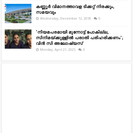
കണ്ണൂർ വിമാനത്താവള ടിക്കറ്റ് നിരക്കും,
സമയവും
Wednesday, December 12, 2018
0
‘നിയമപരമായി മുന്നോട്ട് പോകില്ല,
സിനിമയ്ക്കുള്ളിൽ പരാതി പരിഹരിക്കണം’;
വിൻ സി അലോഷ്യസ്
Monday, April 21, 2025
0