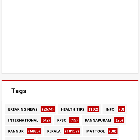
Tags
(2674)
(102)
(3)
BREAKING NEWS
HEALTH TIPS
INFO
(42)
(19)
(25)
INTERNATIONAL
KPSC
KANNAPURAM
(6885)
(10157)
(38)
KANNUR
KERALA
MATTOOL