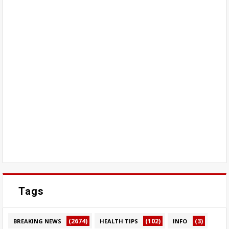
Tags
(2674)
(102)
(3)
BREAKING NEWS
HEALTH TIPS
INFO