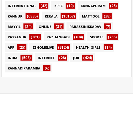
(42)
(19)
(25)
INTERNATIONAL
KPSC
KANNAPURAM
(6885)
(10157)
(38)
KANNUR
KERALA
MATTOOL
(24)
(31)
(7)
MAYYIL
ONLINE
PARASSINIKKADAV
(261)
(404)
(786)
PAYYANUR
PAZHANGADI
SPORTS
(25)
(3124)
(14)
APP
EZHOMELIVE
HEALTH GIRLS
(503)
(28)
(424)
INDIA
INTERNET
JOB
(6)
KANNADIPARAMBA