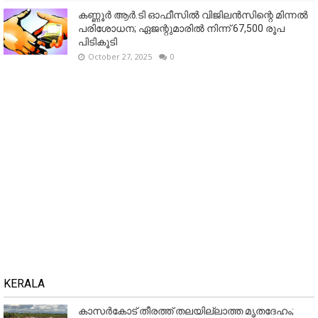
കണ്ണൂര്‍ ആര്‍.ടി ഓഫീസില്‍ വിജിലൻസിന്റെ മിന്നല്‍
പരിശോധന; ഏജന്റുമാരില്‍ നിന്ന് 67,500 രൂപ
പിടികൂടി
October 27, 2025
0
KERALA
കാസർകോട് തീരത്ത് തലയില്ലാത്ത മൃതദേഹം;