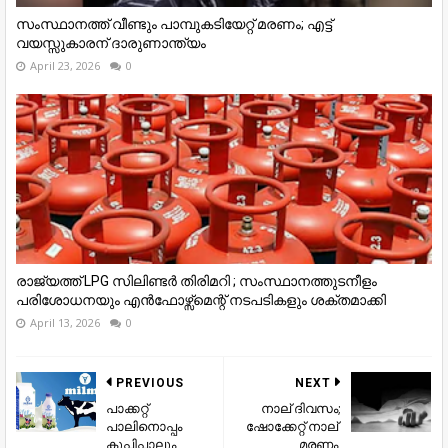
സംസ്ഥാനത്ത് വീണ്ടും പാമ്പുകടിയേറ്റ് മരണം; എട്ട്
വയസ്സുകാരന് ദാരുണാന്ത്യം
April 23, 2026
0
രാജ്യത്ത് LPG സിലിണ്ടർ തിരിമറി ; സംസ്ഥാനത്തുടനീളം
പരിശോധനയും എൻഫോഴ്സ്മെന്റ് നടപടികളും ശക്തമാക്കി
April 13, 2026
0
PREVIOUS
NEXT
പാക്കറ്റ്
നാല്​ ദിവസം;
പാലിനൊപ്പം
ഷോ​ക്കേറ്റ്​ നാല്​ ​
കുപ്പിപ്പാലും
മരണം,