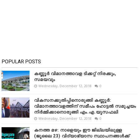
POPULAR POSTS
കണ്ണൂർ വിമാനത്താവള ടിക്കറ്റ് നിരക്കും,
സമയവും
Wednesday, December 12, 2018
0
വികസനക്കുതിപ്പിനൊരുങ്ങി കണ്ണൂർ:
വിമാനത്താവളത്തിന് സമീപം ഹോട്ടൽ സമുച്ചയം
നിർമ്മിക്കാനൊരുങ്ങി എം.എ.യൂസഫലി
Wednesday, December 12, 2018
0
കനത്ത മഴ: നാളെയും ഈ ജില്ലയിലുള്ള
(ജൂലൈ 23) വിദ്യാഭ്യാസ സ്ഥാപനങ്ങൾക്ക്