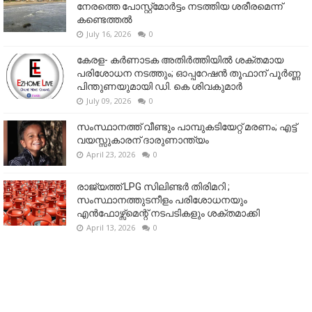
നേരത്തെ പോസ്റ്റ്‌മോർട്ടം നടത്തിയ ശരീരമെന്ന്
കണ്ടെത്തൽ
July 16, 2026
0
കേരള- കർണാടക അതിർത്തിയിൽ ശക്തമായ
പരിശോധന നടത്തും; ഓപ്പറേഷൻ തൂഫാന് പൂർണ്ണ
പിന്തുണയുമായി ഡി. കെ ശിവകുമാർ
July 09, 2026
0
സംസ്ഥാനത്ത് വീണ്ടും പാമ്പുകടിയേറ്റ് മരണം; എട്ട്
വയസ്സുകാരന് ദാരുണാന്ത്യം
April 23, 2026
0
രാജ്യത്ത് LPG സിലിണ്ടർ തിരിമറി ;
സംസ്ഥാനത്തുടനീളം പരിശോധനയും
എൻഫോഴ്സ്മെന്റ് നടപടികളും ശക്തമാക്കി
April 13, 2026
0