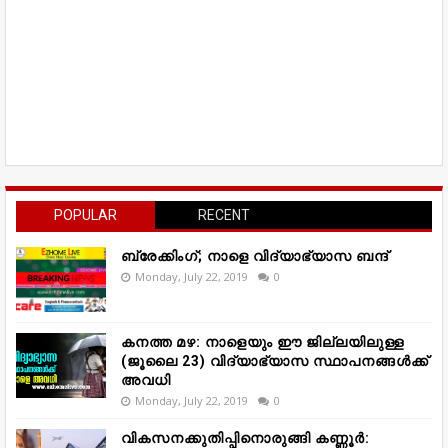
POPULAR
RECENT
ബ്രേക്കിംഗ്; നാളെ വിദ്യാഭ്യാസ ബന്ദ്
Monday, July 22, 2019
0
കനത്ത മഴ: നാളെയും ഈ ജില്ലയിലുള്ള
(ജൂലൈ 23) വിദ്യാഭ്യാസ സ്ഥാപനങ്ങൾക്ക്
അവധി
Monday, July 22, 2019
0
വികസനക്കുതിപ്പിനൊരുങ്ങി കണ്ണൂർ: