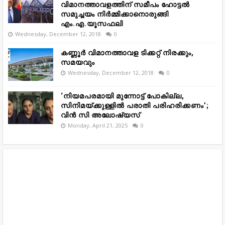
വിമാനത്താവളത്തിന് സമീപം ഹോട്ടൽ
സമുച്ചയം നിർമ്മിക്കാനൊരുങ്ങി
എം.എ.യൂസഫലി
Wednesday, December 12, 2018
0
കണ്ണൂർ വിമാനത്താവള ടിക്കറ്റ് നിരക്കും,
സമയവും
Wednesday, December 12, 2018
0
‘നിയമപരമായി മുന്നോട്ട് പോകില്ല,
സിനിമയ്ക്കുള്ളിൽ പരാതി പരിഹരിക്കണം’;
വിൻ സി അലോഷ്യസ്
Monday, April 21, 2025
0