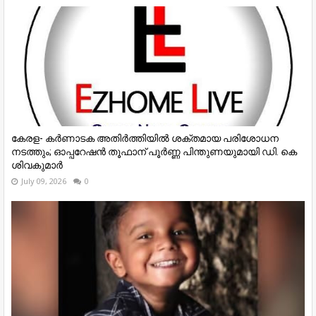
കേരള- കർണാടക അതിർത്തിയിൽ ശക്തമായ പരിശോധന
നടത്തും; ഓപ്പറേഷൻ തൂഫാന് പൂർണ്ണ പിന്തുണയുമായി ഡി. കെ
ശിവകുമാർ
July 09, 2026
0