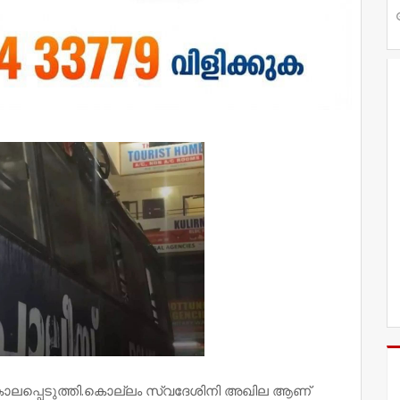
പ്പെടുത്തി.കൊല്ലം സ്വദേശിനി അഖില ആണ്