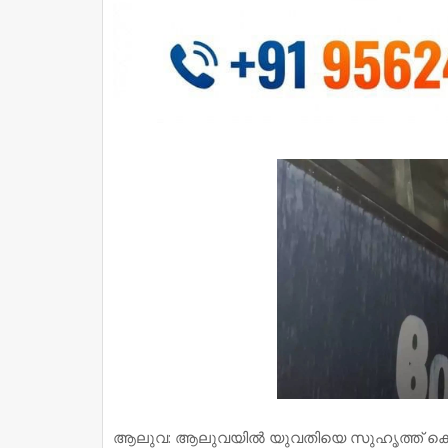
ആലുവ: ആലുവയിൽ യുവതിയെ സുഹൃത്ത് കൊല