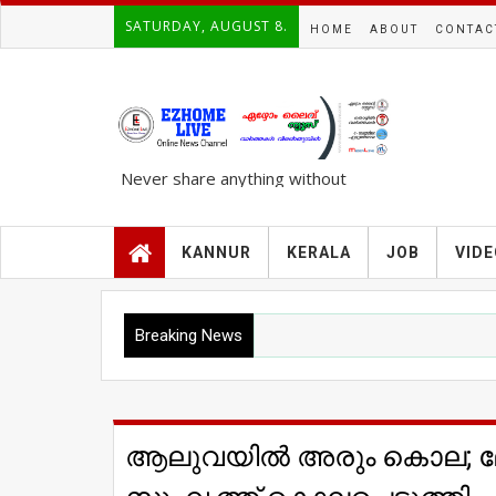
SATURDAY, AUGUST 8.
HOME
ABOUT
CONTAC
Never share anything without
knowing the complete TRUTH..!!!
KANNUR
KERALA
JOB
VID
Breaking News
ആലുവയിൽ അരും കൊല; ലോഡ