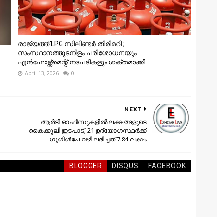
രാജ്യത്ത് LPG സിലിണ്ടർ തിരിമറി ;
സംസ്ഥാനത്തുടനീളം പരിശോധനയും
എൻഫോഴ്സ്മെന്റ് നടപടികളും ശക്തമാക്കി
April 13, 2026
0
NEXT
ആര്‍ടി ഓഫീസുകളില്‍ ലക്ഷങ്ങളുടെ
കൈക്കൂലി ഇടപാട്; 21 ഉദ്യോഗസ്ഥര്‍ക്ക്
ഗൂഗിള്‍പേ വഴി ലഭിച്ചത് 7.84 ലക്ഷം
BLOGGER
DISQUS
FACEBOOK