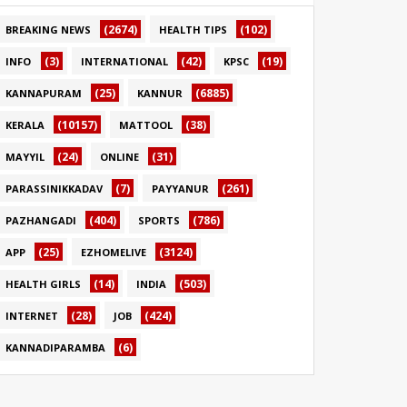
(2674)
(102)
BREAKING NEWS
HEALTH TIPS
(3)
(42)
(19)
INFO
INTERNATIONAL
KPSC
(25)
(6885)
KANNAPURAM
KANNUR
(10157)
(38)
KERALA
MATTOOL
(24)
(31)
MAYYIL
ONLINE
(7)
(261)
PARASSINIKKADAV
PAYYANUR
(404)
(786)
PAZHANGADI
SPORTS
(25)
(3124)
APP
EZHOMELIVE
(14)
(503)
HEALTH GIRLS
INDIA
(28)
(424)
INTERNET
JOB
(6)
KANNADIPARAMBA