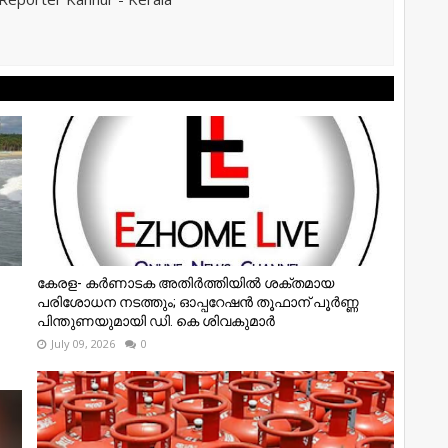
കേരള- കർണാടക അതിർത്തിയിൽ ശക്തമായ
പരിശോധന നടത്തും; ഓപ്പറേഷൻ തൂഫാന് പൂർണ്ണ
പിന്തുണയുമായി ഡി. കെ ശിവകുമാർ
July 09, 2026
0