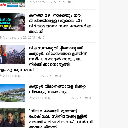
Monday, July 22, 2019
0
കനത്ത മഴ: നാളെയും ഈ
ജില്ലയിലുള്ള (ജൂലൈ 23)
വിദ്യാഭ്യാസ സ്ഥാപനങ്ങൾക്ക്
അവധി
Monday, July 22, 2019
0
വികസനക്കുതിപ്പിനൊരുങ്ങി
കണ്ണൂർ: വിമാനത്താവളത്തിന്
സമീപം ഹോട്ടൽ സമുച്ചയം
നിർമ്മിക്കാനൊരുങ്ങി
എം.എ.യൂസഫലി
Wednesday, December 12, 2018
0
കണ്ണൂർ വിമാനത്താവള ടിക്കറ്റ്
നിരക്കും, സമയവും
Wednesday, December 12, 2018
0
‘നിയമപരമായി മുന്നോട്ട്
പോകില്ല, സിനിമയ്ക്കുള്ളിൽ
പരാതി പരിഹരിക്കണം’; വിൻ സി
അലോഷ്യസ്