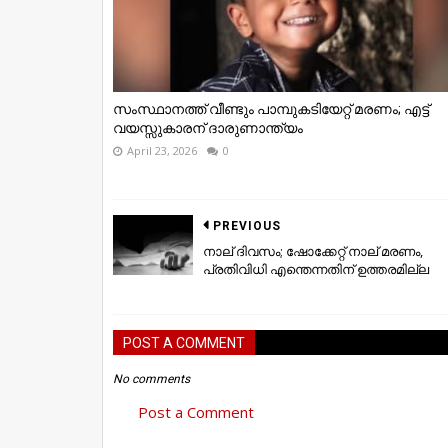
സംസ്ഥാനത്ത് വീണ്ടും പാമ്പുകടിയേറ്റ് മരണം; എട്ട്
വയസ്സുകാരന് ദാരുണാന്ത്യം
April 23, 2026
0
PREVIOUS
നാല്​ ദിവസം; ഷോ​ക്കേറ്റ്​ നാല്​ ​മരണം,
പ്രതിവിധി എന്തെന്നതിന് ഉത്തരമില്ല
POST A COMMENT
No comments
Post a Comment