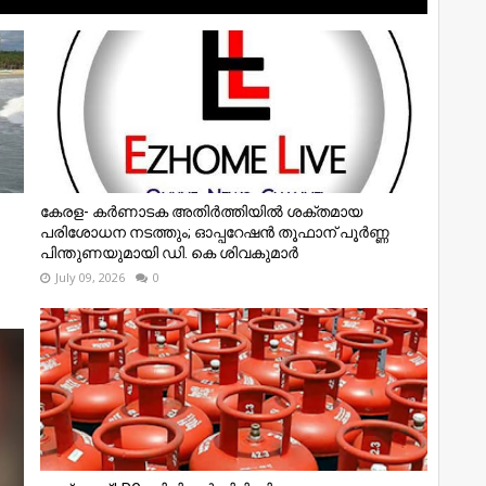
കേരള- കർണാടക അതിർത്തിയിൽ ശക്തമായ
പരിശോധന നടത്തും; ഓപ്പറേഷൻ തൂഫാന് പൂർണ്ണ
പിന്തുണയുമായി ഡി. കെ ശിവകുമാർ
July 09, 2026
0