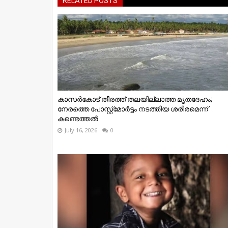
RELATED POSTS
കാസർകോട് തീരത്ത് തലയില്ലാത്ത മൃതദേഹം;
നേരത്തെ പോസ്റ്റ്‌മോർട്ടം നടത്തിയ ശരീരമെന്ന്
കണ്ടെത്തൽ
July 16, 2026
0