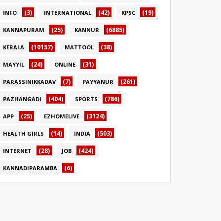
(3)
(42)
(19)
INFO
INTERNATIONAL
KPSC
(25)
(6885)
KANNAPURAM
KANNUR
(10157)
(38)
KERALA
MATTOOL
(24)
(31)
MAYYIL
ONLINE
(7)
(261)
PARASSINIKKADAV
PAYYANUR
(404)
(786)
PAZHANGADI
SPORTS
(25)
(3124)
APP
EZHOMELIVE
(14)
(503)
HEALTH GIRLS
INDIA
(28)
(424)
INTERNET
JOB
(6)
KANNADIPARAMBA