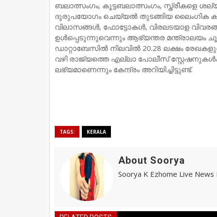
ബലാത്സംഗം, കൂട്ടബലാത്സംഗം, സ്ത്രീകളെ ശല്യം 
ദുരുപയോഗം ചെയ്യല്‍ തുടങ്ങിയ ലൈംഗിക കുറ്റക
വിലാസങ്ങള്‍, ഫോട്ടോകള്‍, വിരലടയാള വിവരങ്
ഉള്‍പ്പെടുന്നുവെന്നും ആഭ്യന്തര മന്ത്രാലയം ചൂണ്
ഡാറ്റാബേസില്‍ നിലവില്‍ 20.28 ലക്ഷം രേഖകളുണ്ട്, 
വഴി രാജ്യത്തെ എല്ലാ പോലീസ് സ്റ്റേഷനുകള്‍
ലഭ്യമാണെന്നും കേന്ദ്രം അറിയിച്ചിട്ടുണ്ട്.
TAGS:
KERALA
About Soorya
Soorya K Ezhome Live News R