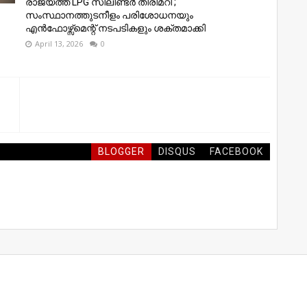
രാജ്യത്ത് LPG സിലിണ്ടർ തിരിമറി ;
സംസ്ഥാനത്തുടനീളം പരിശോധനയും
എൻഫോഴ്സ്മെന്റ് നടപടികളും ശക്തമാക്കി
April 13, 2026
0
BLOGGER
DISQUS
FACEBOOK