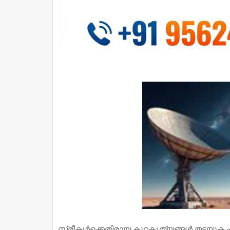
സ്ത്രീകള്‍ക്കെതിരായ കുറ്റകൃത്യങ്ങള്‍ തടയു