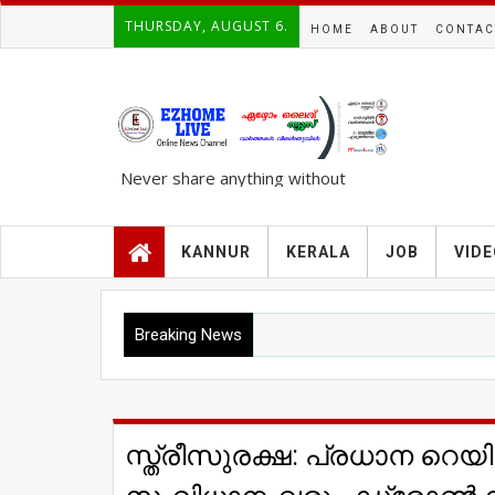
THURSDAY, AUGUST 6.
HOME
ABOUT
CONTAC
Never share anything without
knowing the complete TRUTH..!!!
KANNUR
KERALA
JOB
VID
Breaking News
സ്ത്രീസുരക്ഷ: പ്രധാന റെയില