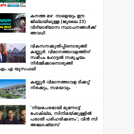
കനത്ത മഴ: നാളെയും ഈ
ജില്ലയിലുള്ള (ജൂലൈ 23)
വിദ്യാഭ്യാസ സ്ഥാപനങ്ങൾക്ക്
അവധി
വികസനക്കുതിപ്പിനൊരുങ്ങി
കണ്ണൂർ: വിമാനത്താവളത്തിന്
സമീപം ഹോട്ടൽ സമുച്ചയം
നിർമ്മിക്കാനൊരുങ്ങി
എം.എ.യൂസഫലി
കണ്ണൂർ വിമാനത്താവള ടിക്കറ്റ്
നിരക്കും, സമയവും
‘നിയമപരമായി മുന്നോട്ട്
പോകില്ല, സിനിമയ്ക്കുള്ളിൽ
പരാതി പരിഹരിക്കണം’; വിൻ സി
അലോഷ്യസ്