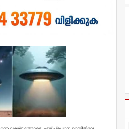
ക എന്ന ലക്ഷ്യത്തോടെ, ഏഴ് പ്രധാന റെയില്‍വേ