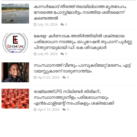
കാസർകോട് തീരത്ത് തലയില്ലാത്ത മൃതദേഹം;
നേരത്തെ പോസ്റ്റ്‌മോർട്ടം നടത്തിയ ശരീരമെന്ന്
കണ്ടെത്തൽ
July 16, 2026
0
കേരള- കർണാടക അതിർത്തിയിൽ ശക്തമായ
പരിശോധന നടത്തും; ഓപ്പറേഷൻ തൂഫാന് പൂർണ്ണ
പിന്തുണയുമായി ഡി. കെ ശിവകുമാർ
July 09, 2026
0
സംസ്ഥാനത്ത് വീണ്ടും പാമ്പുകടിയേറ്റ് മരണം; എട്ട്
വയസ്സുകാരന് ദാരുണാന്ത്യം
April 23, 2026
0
രാജ്യത്ത് LPG സിലിണ്ടർ തിരിമറി ;
സംസ്ഥാനത്തുടനീളം പരിശോധനയും
എൻഫോഴ്സ്മെന്റ് നടപടികളും ശക്തമാക്കി
April 13, 2026
0