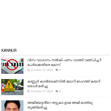
KANNUR
വിസ വാഗ്ദാനം നൽകി പണം വാങ്ങി വഞ്ചിച്ച 3
പേർക്കെതിരെ കേസ്
October 27, 2025
0
കണ്ണൂര്‍ കാല്‍ടെക്‌സില്‍ ലോറി ദേഹത്ത് കയറി
ഒരാള്‍ മരിച്ചു
October 27, 2025
0
അജിയേട്ടൻ്റെ തട്ടുകട ഉടമ അജി മാത്യു
തൂങ്ങിമരിച്ചു.