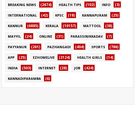
(2674)
(102)
(3)
BREAKING NEWS
HEALTH TIPS
INFO
(42)
(19)
(25)
INTERNATIONAL
KPSC
KANNAPURAM
(6885)
(10157)
(38)
KANNUR
KERALA
MATTOOL
(24)
(31)
(7)
MAYYIL
ONLINE
PARASSINIKKADAV
(261)
(404)
(786)
PAYYANUR
PAZHANGADI
SPORTS
(25)
(3124)
(14)
APP
EZHOMELIVE
HEALTH GIRLS
(503)
(28)
(424)
INDIA
INTERNET
JOB
(6)
KANNADIPARAMBA