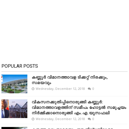
POPULAR POSTS
കണ്ണൂർ വിമാനത്താവള ടിക്കറ്റ് നിരക്കും,
സമയവും
Wednesday, December 12, 2018
0
വികസനക്കുതിപ്പിനൊരുങ്ങി കണ്ണൂർ:
വിമാനത്താവളത്തിന് സമീപം ഹോട്ടൽ സമുച്ചയം
നിർമ്മിക്കാനൊരുങ്ങി എം.എ.യൂസഫലി
Wednesday, December 12, 2018
0