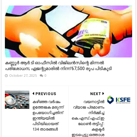
കണ്ണൂര്‍ ആര്‍.ടി ഓഫീസില്‍ വിജിലൻസിന്റെ മിന്നല്‍
പരിശോധന; ഏജന്റുമാരില്‍ നിന്ന് 67,500 രൂപ പിടികൂടി
October 27, 2025
0
PREVIOUS
NEXT
കഴിഞ്ഞ വർഷം
വയനാട്ടിൽ
ഉത്തേജക മരുന്ന്
വ്യാജ പ്രമാണം
ഉപയോഗിച്ചതിന്
നിർമ്മിച്ച്
ഇന്ത്യയിൽ
കെ.എസ്.എഫ്.ഇ
പിടിയിലായത്
ലോൺ തട്ടിപ്പ് :
134 താരങ്ങൾ
കളക്ടർ
ഇടപ്പെട്ടു:ഒത്താശ