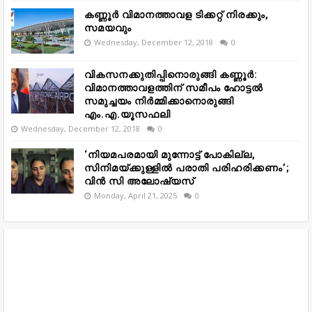
കണ്ണൂർ വിമാനത്താവള ടിക്കറ്റ് നിരക്കും,
സമയവും
Wednesday, December 12, 2018
0
വികസനക്കുതിപ്പിനൊരുങ്ങി കണ്ണൂർ:
വിമാനത്താവളത്തിന് സമീപം ഹോട്ടൽ
സമുച്ചയം നിർമ്മിക്കാനൊരുങ്ങി
എം.എ.യൂസഫലി
Wednesday, December 12, 2018
0
‘നിയമപരമായി മുന്നോട്ട് പോകില്ല,
സിനിമയ്ക്കുള്ളിൽ പരാതി പരിഹരിക്കണം’;
വിൻ സി അലോഷ്യസ്
Monday, April 21, 2025
0