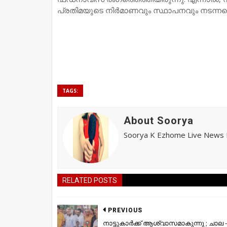
പ്രതിമയുടെ നിര്‍മാണവും സ്ഥാപനവും നടന്നത
TAGS:
About Soorya
Soorya K Ezhome Live News R
RELATED POSTS
PREVIOUS
നാട്ടുകാർക്ക് ആശ്വാസമാകുന്നു ; ചാല -