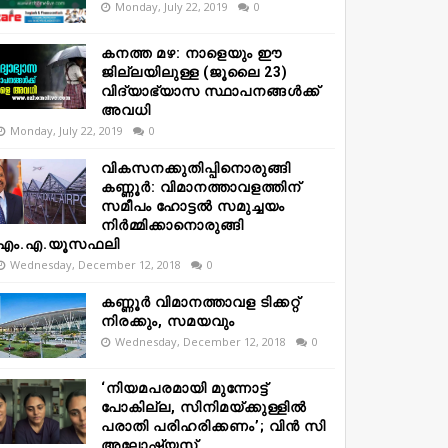
Monday, July 22, 2019
0
കനത്ത മഴ: നാളെയും ഈ
ജില്ലയിലുള്ള (ജൂലൈ 23)
വിദ്യാഭ്യാസ സ്ഥാപനങ്ങൾക്ക്
അവധി
Monday, July 22, 2019
0
വികസനക്കുതിപ്പിനൊരുങ്ങി
കണ്ണൂർ: വിമാനത്താവളത്തിന്
സമീപം ഹോട്ടൽ സമുച്ചയം
നിർമ്മിക്കാനൊരുങ്ങി
എം.എ.യൂസഫലി
Wednesday, December 12, 2018
0
കണ്ണൂർ വിമാനത്താവള ടിക്കറ്റ്
നിരക്കും, സമയവും
Wednesday, December 12, 2018
0
‘നിയമപരമായി മുന്നോട്ട്
പോകില്ല, സിനിമയ്ക്കുള്ളിൽ
പരാതി പരിഹരിക്കണം’; വിൻ സി
അലോഷ്യസ്