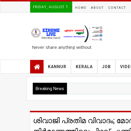
FRIDAY, AUGUST 7.
HOME
ABOUT
CONTACT
Never share anything without
knowing the complete TRUTH..!!!
KANNUR
KERALA
JOB
VID
Breaking News
ശിവാജി പ്രതിമ വിവാദം; മോദി 