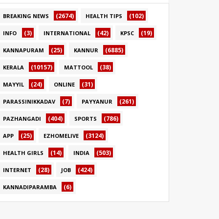
(2674)
(102)
BREAKING NEWS
HEALTH TIPS
(3)
(42)
(19)
INFO
INTERNATIONAL
KPSC
(25)
(6885)
KANNAPURAM
KANNUR
(10157)
(38)
KERALA
MATTOOL
(24)
(31)
MAYYIL
ONLINE
(7)
(261)
PARASSINIKKADAV
PAYYANUR
(404)
(786)
PAZHANGADI
SPORTS
(25)
(3124)
APP
EZHOMELIVE
(14)
(503)
HEALTH GIRLS
INDIA
(28)
(424)
INTERNET
JOB
(6)
KANNADIPARAMBA