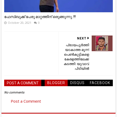
ഫേസ്ബുക്ക് പേരു മാറ്റത്തിന് ഒരുങ്ങുന്നു..!!!
October 20, 2021
0
NEXT
പ്രായപൂർത്തി
യാകാത്ത മൂന്ന്
പെൺകുട്ടികളെ
കേരളത്തിലേക്ക്
കടത്തി: യുവാവ്
പിടിയിൽ
BLOGGER
DISQUS
FACEBOOK
POST A COMMENT
No comments
Post a Comment