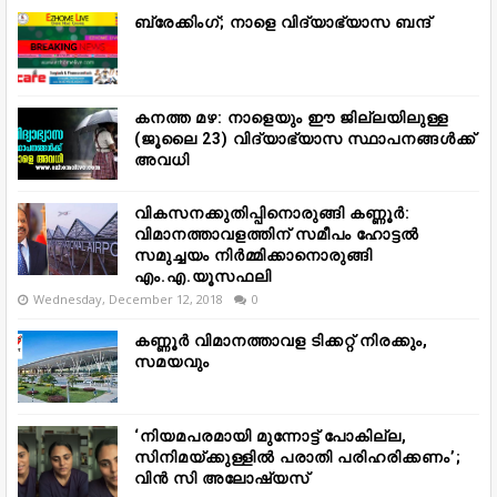
ബ്രേക്കിംഗ്; നാളെ വിദ്യാഭ്യാസ ബന്ദ്
കനത്ത മഴ: നാളെയും ഈ ജില്ലയിലുള്ള
(ജൂലൈ 23) വിദ്യാഭ്യാസ സ്ഥാപനങ്ങൾക്ക്
അവധി
വികസനക്കുതിപ്പിനൊരുങ്ങി കണ്ണൂർ:
വിമാനത്താവളത്തിന് സമീപം ഹോട്ടൽ
സമുച്ചയം നിർമ്മിക്കാനൊരുങ്ങി
എം.എ.യൂസഫലി
Wednesday, December 12, 2018
0
കണ്ണൂർ വിമാനത്താവള ടിക്കറ്റ് നിരക്കും,
സമയവും
‘നിയമപരമായി മുന്നോട്ട് പോകില്ല,
സിനിമയ്ക്കുള്ളിൽ പരാതി പരിഹരിക്കണം’;
വിൻ സി അലോഷ്യസ്