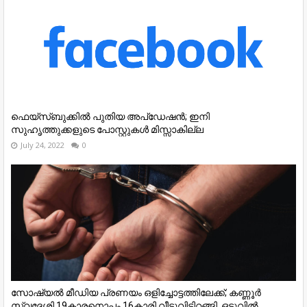
ഫെയ്സ്‌ബുക്കിൽ പുതിയ അപ്‌ഡേഷൻ; ഇനി
സുഹൃത്തുക്കളുടെ പോസ്റ്റുകൾ മിസ്സാകില്ല
July 24, 2022
0
സോഷ്യല്‍ മീഡിയ പ്രണയം ഒളിച്ചോട്ടത്തിലേക്ക്; കണ്ണൂർ
സ്വദേശി 19കാരനൊപ്പം 16കാരി വീടുവിട്ടിറങ്ങി, ഒടുവിൽ