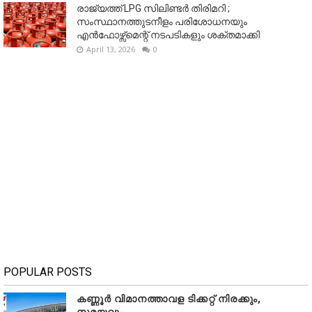
രാജ്യത്ത് LPG സിലിണ്ടർ തിരിമറി ;
സംസ്ഥാനത്തുടനീളം പരിശോധനയും
എൻഫോഴ്സ്മെന്റ് നടപടികളും ശക്തമാക്കി
April 13, 2026
0
POPULAR POSTS
കണ്ണൂർ വിമാനത്താവള ടിക്കറ്റ് നിരക്കും,
സമയവും