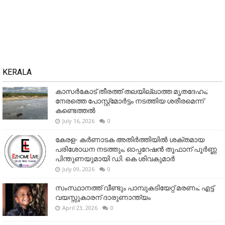
KERALA
കാസർകോട് തീരത്ത് തലയില്ലാത്ത മൃതദേഹം;
നേരത്തെ പോസ്റ്റ്‌മോർട്ടം നടത്തിയ ശരീരമെന്ന്
കണ്ടെത്തൽ
July 16, 2026
0
കേരള- കർണാടക അതിർത്തിയിൽ ശക്തമായ
പരിശോധന നടത്തും; ഓപ്പറേഷൻ തൂഫാന് പൂർണ്ണ
പിന്തുണയുമായി ഡി. കെ ശിവകുമാർ
July 09, 2026
0
സംസ്ഥാനത്ത് വീണ്ടും പാമ്പുകടിയേറ്റ് മരണം; എട്ട്
വയസ്സുകാരന് ദാരുണാന്ത്യം
April 23, 2026
0