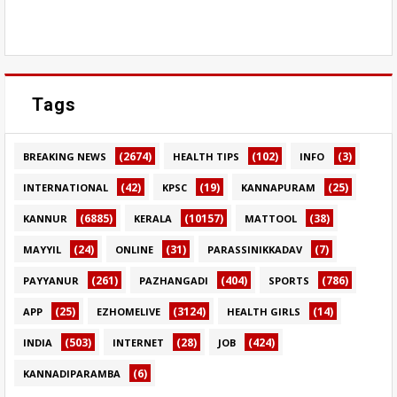
Tags
(2674)
(102)
(3)
BREAKING NEWS
HEALTH TIPS
INFO
(42)
(19)
(25)
INTERNATIONAL
KPSC
KANNAPURAM
(6885)
(10157)
(38)
KANNUR
KERALA
MATTOOL
(24)
(31)
(7)
MAYYIL
ONLINE
PARASSINIKKADAV
(261)
(404)
(786)
PAYYANUR
PAZHANGADI
SPORTS
(25)
(3124)
(14)
APP
EZHOMELIVE
HEALTH GIRLS
(503)
(28)
(424)
INDIA
INTERNET
JOB
(6)
KANNADIPARAMBA