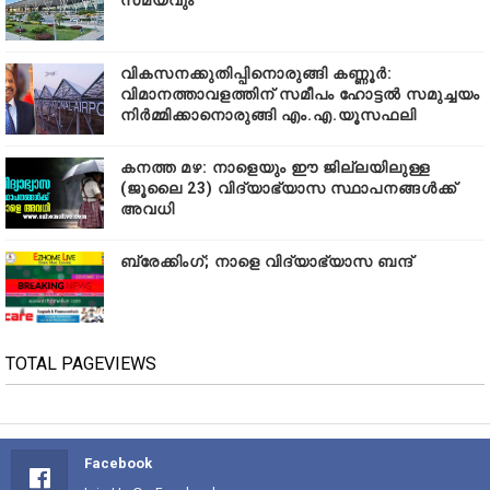
വികസനക്കുതിപ്പിനൊരുങ്ങി കണ്ണൂർ:
വിമാനത്താവളത്തിന് സമീപം ഹോട്ടൽ സമുച്ചയം
നിർമ്മിക്കാനൊരുങ്ങി എം.എ.യൂസഫലി
കനത്ത മഴ: നാളെയും ഈ ജില്ലയിലുള്ള
(ജൂലൈ 23) വിദ്യാഭ്യാസ സ്ഥാപനങ്ങൾക്ക്
അവധി
ബ്രേക്കിംഗ്; നാളെ വിദ്യാഭ്യാസ ബന്ദ്
TOTAL PAGEVIEWS
Facebook