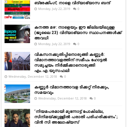
ബ്രേക്കിംഗ്; നാളെ വിദ്യാഭ്യാസ ബന്ദ്
Monday, July 22, 2019
0
കനത്ത മഴ: നാളെയും ഈ ജില്ലയിലുള്ള
(ജൂലൈ 23) വിദ്യാഭ്യാസ സ്ഥാപനങ്ങൾക്ക്
അവധി
Monday, July 22, 2019
0
വികസനക്കുതിപ്പിനൊരുങ്ങി കണ്ണൂർ:
വിമാനത്താവളത്തിന് സമീപം ഹോട്ടൽ
സമുച്ചയം നിർമ്മിക്കാനൊരുങ്ങി
എം.എ.യൂസഫലി
Wednesday, December 12, 2018
0
കണ്ണൂർ വിമാനത്താവള ടിക്കറ്റ് നിരക്കും,
സമയവും
Wednesday, December 12, 2018
0
‘നിയമപരമായി മുന്നോട്ട് പോകില്ല,
സിനിമയ്ക്കുള്ളിൽ പരാതി പരിഹരിക്കണം’;
വിൻ സി അലോഷ്യസ്