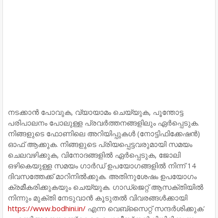
നടക്കാൻ പോവുക, വ്യായാമം ചെയ്യുക, പൂന്തോട്ട
പരിപാലനം പോലുള്ള പ്രവർത്തനങ്ങളിലും ഏർപ്പെടുക.
നിങ്ങളുടെ ഫോണിലെ അറിയിപ്പുകൾ (നോട്ടിഫിക്കേഷൻ)
ഓഫ് ആക്കുക. നിങ്ങളുടെ പ്രിയപ്പെട്ടവരുമായി സമയം
ചെലവഴിക്കുക, വിനോദങ്ങളിൽ ഏർപ്പെടുക, ജോലി
ഒഴികെയുള്ള സമയം ഗാർഡ് ഉപയോഗങ്ങളിൽ നിന്ന് 14
ദിവസത്തേക്ക് മാറിനിൽക്കുക. അതിനുശേഷം ഉപയോഗം
ക്രമീകരിക്കുകയും ചെയ്യുക. ഗാഡ്ജെറ്റ് ആസക്തിയിൽ
നിന്നും മുക്തി നേടുവാൻ കൂടുതൽ വിവരങ്ങൾക്കായി
https://www.bodhini.in/
എന്ന വെബ്സൈറ്റ് സന്ദർശിക്കുക’