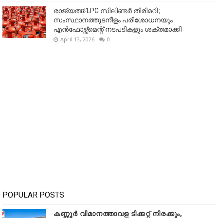
രാജ്യത്ത് LPG സിലിണ്ടർ തിരിമറി ;
സംസ്ഥാനത്തുടനീളം പരിശോധനയും
എൻഫോഴ്സ്മെന്റ് നടപടികളും ശക്തമാക്കി
April 13, 2026
0
POPULAR POSTS
കണ്ണൂർ വിമാനത്താവള ടിക്കറ്റ് നിരക്കും,