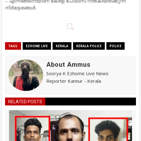
– എന്നിങ്ങനെയാണ് കേരള പോലീസ് നൽകിയിരിക്കുന്ന
നിർദ്ദേശങ്ങൾ.
TAGS:
EZHOME LIVE
KERALA
KERALA POLICE
POLICE
About Ammus
Soorya K Ezhome Live News
Reporter Kannur - Kerala
RELATED POSTS