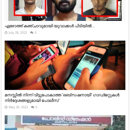
ഏഴോത്ത് കഞ്ചാവുമായി യുവാക്കൾ പിടിയിൽ....
July 28, 2022
0
മനസ്സിൽ നിന്ന് വിട്ടുപോകാത്ത ‘ഒബ്സഷനായി’ ഗാഡ്ജറ്റുകൾ:
നിർദ്ദേശങ്ങളുമായി പോലീസ്
May 20, 2022
0