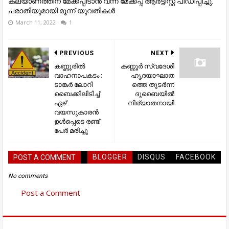
കല്യാണത്തിന് മേക്കപ്പിടാൻ വന്ന മേക്കപ്പ് ആർട്ടിസ്റ്റ് പീഡിപ്പിച്ചു:
പരാതിയുമായി മൂന്ന് യുവതികൾ
March 11, 2022
1
PREVIOUS
NEXT
കണ്ണൂരിൽ
കണ്ണൂർ സ്വദേശി
വാഹനാപകടം :
ഹൃദയാഘാത
ടാങ്കർ ലോറി
ത്തെ തുടര്‍ന്ന്
ബൈക്കിലിടിച്ച്
ദുബൈയിൽ
ഏഴ്
നിര്യാതനായി
വയസുകാരൻ
ഉൾപ്പെടെ രണ്ട്
പേർ മരിച്ചു
BLOGGER
DISQUS
FACEBOOK
POST A COMMENT
No comments
Post a Comment