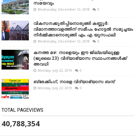
സമയവും
Wednesday, December 12, 2018
0
വികസനക്കുതിപ്പിനൊരുങ്ങി കണ്ണൂർ:
വിമാനത്താവളത്തിന് സമീപം ഹോട്ടൽ സമുച്ചയം
നിർമ്മിക്കാനൊരുങ്ങി എം.എ.യൂസഫലി
Wednesday, December 12, 2018
0
കനത്ത മഴ: നാളെയും ഈ ജില്ലയിലുള്ള
(ജൂലൈ 23) വിദ്യാഭ്യാസ സ്ഥാപനങ്ങൾക്ക്
അവധി
Monday, July 22, 2019
0
ബ്രേക്കിംഗ്; നാളെ വിദ്യാഭ്യാസ ബന്ദ്
Monday, July 22, 2019
0
TOTAL PAGEVIEWS
40,788,354