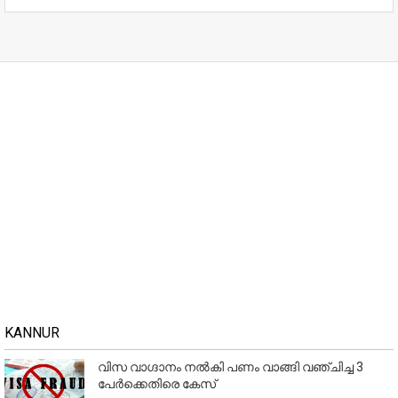
KANNUR
വിസ വാഗ്ദാനം നൽകി പണം വാങ്ങി വഞ്ചിച്ച 3
പേർക്കെതിരെ കേസ്