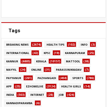
Tags
(2674)
(102)
(3)
BREAKING NEWS
HEALTH TIPS
INFO
(42)
(19)
(25)
INTERNATIONAL
KPSC
KANNAPURAM
(6885)
(10157)
(38)
KANNUR
KERALA
MATTOOL
(24)
(31)
(7)
MAYYIL
ONLINE
PARASSINIKKADAV
(261)
(404)
(786)
PAYYANUR
PAZHANGADI
SPORTS
(25)
(3124)
(14)
APP
EZHOMELIVE
HEALTH GIRLS
(503)
(28)
(424)
INDIA
INTERNET
JOB
(6)
KANNADIPARAMBA