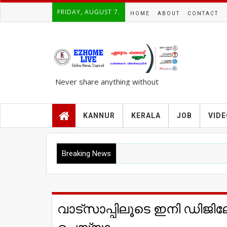
FRIDAY, AUGUST 7.
HOME
ABOUT
CONTACT
Never share anything without
knowing the complete TRUTH..!!!
KANNUR
KERALA
JOB
VID
Breaking News
വാട്സാപ്പിലൂടെ ഇനി ഡ