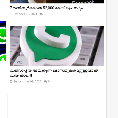
7 മണിക്കൂർകൊണ്ട് 52,000 കോടി രൂപ നഷ്ടം
October 05, 2021
0
ി
വാട്സാപ്പിൽ അയക്കുന്ന മെസേജുകൾ മറ്റുള്ളവർക്ക്
വായിക്കാം...!!!
September 09, 2021
0