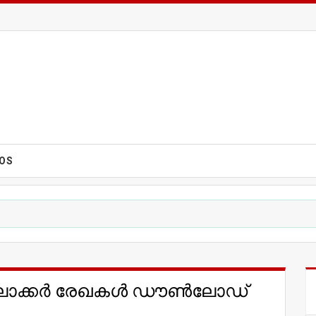
EOS
ിജിലോക്കർ രേഖകൾ ഡൗൺലോഡ്