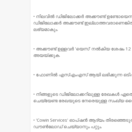
• നിലവിൽ ഡിജിലോക്കർ അക്കൗണ്ട് ഉണ്ടോയെന്
ഡിജിലോക്കർ അക്കൗണ്ട് ഇല്ലാത്തവരാണെങ്കി
ലഭ്യമാകും.
• അക്കൗണ്ട് ഉള്ളവർ ‘യെസ്’ നൽകിയ ശേഷം 
അയയ്ക്കുക.
• ഫോണിൽ എസ്എംഎസ് ആയി ലഭിക്കുന്ന ഒടി
• നിങ്ങളുടെ ഡിജിലോക്കറിലുള്ള രേഖകൾ ഏത
ചെയ്യേണ്ട രേഖയുടെ നേരെയുള്ള സംഖ്യ ടൈപ
• 'Cowin Services' ഓപ്ഷൻ ആദ്യം തിരഞ്ഞെടുത
ഡൗൺലോഡ് ചെയ്യാനും പറ്റും.