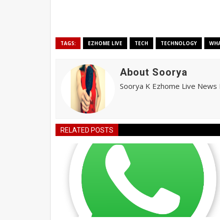
TAGS:
EZHOME LIVE
TECH
TECHNOLOGY
WH
About Soorya
Soorya K Ezhome Live News R
RELATED POSTS