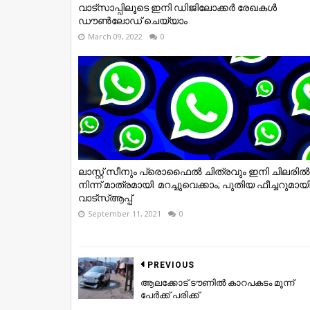
വാട്സാപ്പിലൂടെ ഇനി ഡിജിലോക്കർ രേഖകൾ
ഡൗൺലോഡ് ചെയ്യാം
March 09, 2022
0
ലാസ്റ്റ്​ സീനും പ്രൊഫൈൽ ചിത്രവും ഇനി ചിലരിൽ
നിന്ന് മാത്രമായി​ ​ മറച്ചുവെക്കാം; പുതിയ ഫീച്ചറുമായ
വാട്​സ്​ആപ്പ്​
September 11, 2021
0
PREVIOUS
ആലക്കോട് ടൗണിൽ കാറപകടം മൂന്ന്
പേർക്ക് പരിക്ക്