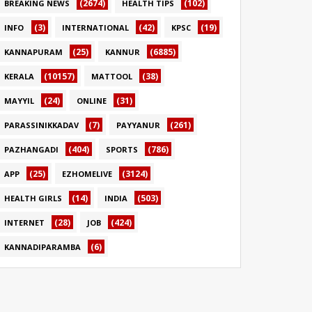
(2674)
(102)
BREAKING NEWS
HEALTH TIPS
(3)
(42)
(19)
INFO
INTERNATIONAL
KPSC
(25)
(6885)
KANNAPURAM
KANNUR
(10157)
(38)
KERALA
MATTOOL
(24)
(31)
MAYYIL
ONLINE
(7)
(261)
PARASSINIKKADAV
PAYYANUR
(404)
(786)
PAZHANGADI
SPORTS
(25)
(3124)
APP
EZHOMELIVE
(14)
(503)
HEALTH GIRLS
INDIA
(28)
(424)
INTERNET
JOB
(6)
KANNADIPARAMBA