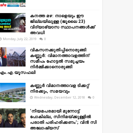
കനത്ത മഴ: നാളെയും ഈ
ജില്ലയിലുള്ള (ജൂലൈ 23)
വിദ്യാഭ്യാസ സ്ഥാപനങ്ങൾക്ക്
അവധി
Monday, July 22, 2019
0
വികസനക്കുതിപ്പിനൊരുങ്ങി
കണ്ണൂർ: വിമാനത്താവളത്തിന്
സമീപം ഹോട്ടൽ സമുച്ചയം
നിർമ്മിക്കാനൊരുങ്ങി
എം.എ.യൂസഫലി
കണ്ണൂർ വിമാനത്താവള ടിക്കറ്റ്
നിരക്കും, സമയവും
Wednesday, December 12, 2018
0
‘നിയമപരമായി മുന്നോട്ട്
പോകില്ല, സിനിമയ്ക്കുള്ളിൽ
പരാതി പരിഹരിക്കണം’; വിൻ സി
അലോഷ്യസ്