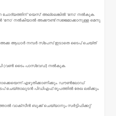
ന ചോദ്യത്തിന് ‘യെസ്’ അല്ലെങ്കിൽ ‘നോ’ നൽകുക.
ൽ ‘നോ’ നൽകിയാൽ അക്കൗണ്ട് സജ്ജമാക്കാനുള്ള മെനു
12 അക്ക ആധാർ നമ്പർ സ്പേസ് ഇടാതെ ടൈപ് ചെയ്ത്
പി (വൺ ടൈം പാസ്‌വേഡ്) നൽകുക.
ൊക്കെയെന്ന് എഴുതിക്കാണിക്കും. ഡൗൺലോഡ്
് ചെയ്താലുടൻ പിഡിഎഫ് രൂപത്തിൽ രേഖ ലഭിക്കും.
്താൽ വാക്സീൻ ബുക്ക് ചെയ്യാനും സർട്ടിഫിക്കറ്റ്