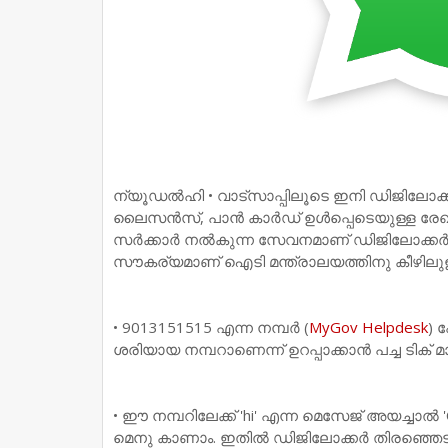
ന്യൂഡൽഹി • വാട്സാപ്പിലൂടെ ഇനി ഡിജില
ലൈസൻസ്, പാൻ കാർഡ് ഉൾപ്പെടെയുള്ള രേഖകൾ
സർക്കാർ നൽകുന്ന സേവനമാണ് ഡിജിലോക്കർ. 
സൗകര്യമാണ് ഐടി മന്ത്രാലയത്തിനു കീഴിലുള്ള ‘
• 9013151515 എന്ന നമ്പർ (
MyGov Helpdesk
) 
ശരിയായ നമ്പറാണെന്ന് ഉറപ്പാക്കാൻ പച്ച ടിക്
• ഈ നമ്പറിലേക്ക് 'hi' എന്ന മെസേജ് അയച്ചാൽ 'Co
മെനു കാണാം. ഇതിൽ ഡിജിലോക്കർ തിരഞ്ഞെടു