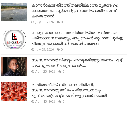
കാസർകോട് തീരത്ത് തലയില്ലാത്ത മൃതദേഹം;
നേരത്തെ പോസ്റ്റ്‌മോർട്ടം നടത്തിയ ശരീരമെന്ന്
കണ്ടെത്തൽ
July 16, 2026
0
കേരള- കർണാടക അതിർത്തിയിൽ ശക്തമായ
പരിശോധന നടത്തും; ഓപ്പറേഷൻ തൂഫാന് പൂർണ്ണ
പിന്തുണയുമായി ഡി. കെ ശിവകുമാർ
July 09, 2026
0
സംസ്ഥാനത്ത് വീണ്ടും പാമ്പുകടിയേറ്റ് മരണം; എട്ട്
വയസ്സുകാരന് ദാരുണാന്ത്യം
April 23, 2026
0
രാജ്യത്ത് LPG സിലിണ്ടർ തിരിമറി ;
സംസ്ഥാനത്തുടനീളം പരിശോധനയും
എൻഫോഴ്സ്മെന്റ് നടപടികളും ശക്തമാക്കി
April 13, 2026
0