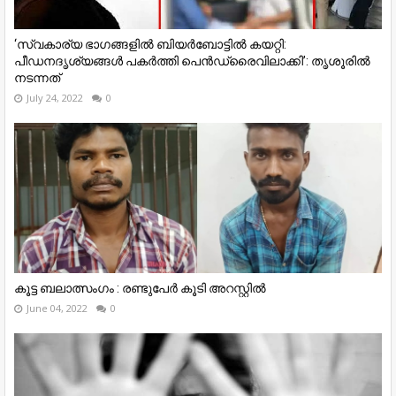
‘സ്വകാര്യ ഭാഗങ്ങളിൽ ബിയർബോട്ടിൽ കയറ്റി:
പീഡനദൃശ്യങ്ങൾ പകർത്തി പെൻഡ്രൈവിലാക്കി’: തൃശൂരിൽ
നടന്നത്
July 24, 2022
0
കൂട്ട ബലാത്സംഗം : രണ്ടുപേർ കൂടി അറസ്റ്റിൽ
June 04, 2022
0