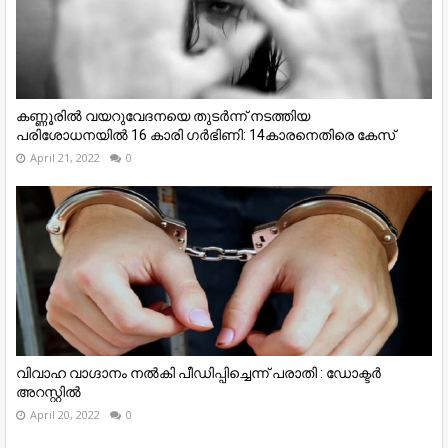
കണ്ണൂരിൽ വയറുവേദനയെ തുടർന്ന് നടത്തിയ
പരിശോധനയിൽ 16 കാരി ഗർഭിണി: 14കാരനെതിരെ കേസ്
April 21, 2022
0
വിവാഹ വാഗ്ദാനം നൽകി പീഡിപ്പിച്ചെന്ന് പരാതി : ഡോക്ടർ
അറസ്റ്റിൽ
April 20, 2022
0