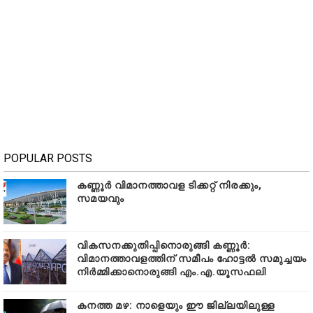
POPULAR POSTS
കണ്ണൂർ വിമാനത്താവള ടിക്കറ്റ് നിരക്കും,
സമയവും
വികസനക്കുതിപ്പിനൊരുങ്ങി കണ്ണൂർ:
വിമാനത്താവളത്തിന് സമീപം ഹോട്ടൽ സമുച്ചയം
നിർമ്മിക്കാനൊരുങ്ങി എം.എ.യൂസഫലി
കനത്ത മഴ: നാളെയും ഈ ജില്ലയിലുള്ള