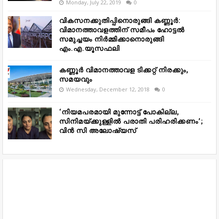
Monday, July 22, 2019
0
വികസനക്കുതിപ്പിനൊരുങ്ങി കണ്ണൂർ:
വിമാനത്താവളത്തിന് സമീപം ഹോട്ടൽ
സമുച്ചയം നിർമ്മിക്കാനൊരുങ്ങി
എം.എ.യൂസഫലി
കണ്ണൂർ വിമാനത്താവള ടിക്കറ്റ് നിരക്കും,
സമയവും
Wednesday, December 12, 2018
0
‘നിയമപരമായി മുന്നോട്ട് പോകില്ല,
സിനിമയ്ക്കുള്ളിൽ പരാതി പരിഹരിക്കണം’;
വിൻ സി അലോഷ്യസ്