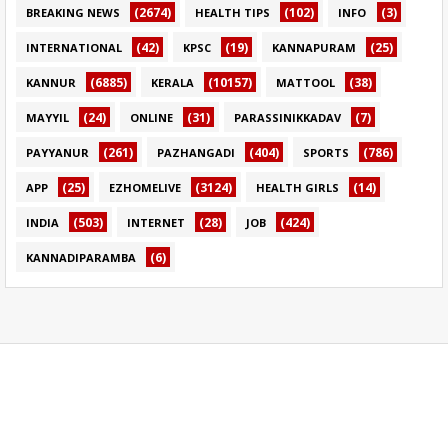
(2674)
(102)
(3)
BREAKING NEWS
HEALTH TIPS
INFO
(42)
(19)
(25)
INTERNATIONAL
KPSC
KANNAPURAM
(6885)
(10157)
(38)
KANNUR
KERALA
MATTOOL
(24)
(31)
(7)
MAYYIL
ONLINE
PARASSINIKKADAV
(261)
(404)
(786)
PAYYANUR
PAZHANGADI
SPORTS
(25)
(3124)
(14)
APP
EZHOMELIVE
HEALTH GIRLS
(503)
(28)
(424)
INDIA
INTERNET
JOB
(6)
KANNADIPARAMBA