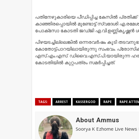
പതിനേഴുകാരിയെ പീഡിപ്പിച്ച കേസിൽ പ്രതിക്ക് 
കാഞ്ഞിരപ്പൊയിൽ മുണ്ടോട്ട് സ്വദേശി എ.രമ
പോക്സോ കോടതി ജഡ്ജി എ.വി.ഉണ്ണികൃഷ്ണൻ ശിക്
പിഴയടച്ചില്ലെങ്കിൽ ഒന്നരവർഷം കൂടി തടവനു
കോതോട്ട്പാറയിലായിരുന്നു സംഭവം. പ്രോസിക
എസ്.എം.എസ്. ഡിവൈ.എസ്.പി.യായിരുന്ന ഹരി
കോടതിയിൽ കുറ്റപത്രം സമർപ്പിച്ചത്.
TAGS:
ARREST
KASSERGOD
RAPE
RAPE ATTE
About Ammus
Soorya K Ezhome Live News R