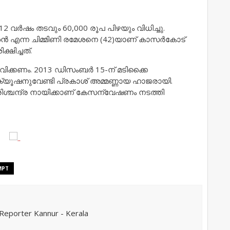
12 വർഷം തടവും 60,000 രൂപ പിഴയും വിധിച്ചു.
േശൻ എന്ന ചിമ്മിണി രമേശനെ (42)യാണ് കാസർകോട്
ഷിച്ചത്.
ഭവിക്കണം. 2013 ഡിസംബർ 15-ന് മടിക്കൈ
്യൂഷനുവേണ്ടി പ്രകാശ് അമ്മണ്ണായ ഹാജരായി.
ശ്ചന്ദ്ര നായിക്കാണ് കേസന്വേഷണം നടത്തി
MPT
eporter Kannur - Kerala