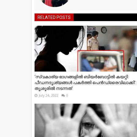
RELATED POSTS
‘സ്വകാര്യ ഭാഗങ്ങളിൽ ബിയർബോട്ടിൽ കയറ്റി:
പീഡനദൃശ്യങ്ങൾ പകർത്തി പെൻഡ്രൈവിലാക്കി’:
തൃശൂരിൽ നടന്നത്
July 24, 2022
0