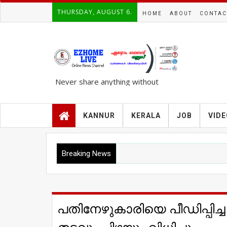
THURSDAY, AUGUST 6.
HOME
ABOUT
CONTAC
Never share anything without
knowing the complete TRUTH..!!!
KANNUR
KERALA
JOB
VID
Breaking News
പതിനേഴുകാരിയെ പീഡിപ്പിച്