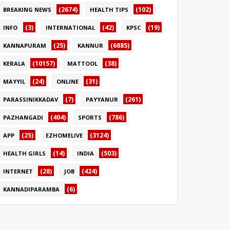
(2674)
(102)
BREAKING NEWS
HEALTH TIPS
(3)
(42)
(19)
INFO
INTERNATIONAL
KPSC
(25)
(6885)
KANNAPURAM
KANNUR
(10157)
(38)
KERALA
MATTOOL
(24)
(31)
MAYYIL
ONLINE
(7)
(261)
PARASSINIKKADAV
PAYYANUR
(404)
(786)
PAZHANGADI
SPORTS
(25)
(3124)
APP
EZHOMELIVE
(14)
(503)
HEALTH GIRLS
INDIA
(28)
(424)
INTERNET
JOB
(6)
KANNADIPARAMBA