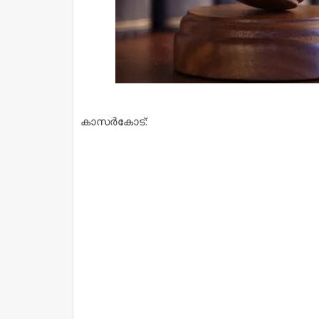
കാസർകോട്: