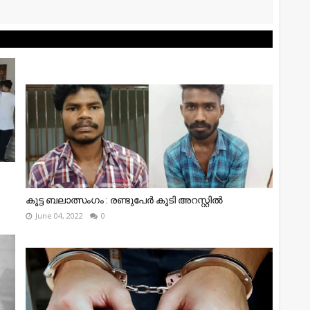
കൂട്ട ബലാത്സംഗം : രണ്ടുപേർ കൂടി അറസ്റ്റിൽ
June 04, 2022
0