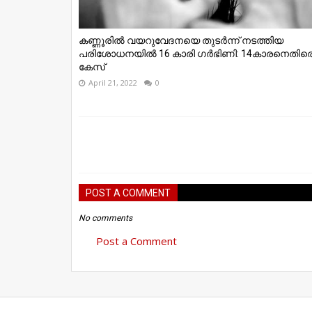
കണ്ണൂരിൽ വയറുവേദനയെ തുടർന്ന് നടത്തിയ
പരിശോധനയിൽ 16 കാരി ഗർഭിണി: 14കാരനെതിര
കേസ്
April 21, 2022
0
POST A COMMENT
No comments
Post a Comment