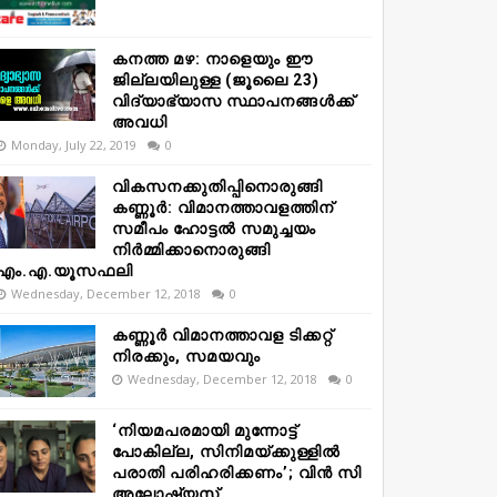
കനത്ത മഴ: നാളെയും ഈ
ജില്ലയിലുള്ള (ജൂലൈ 23)
വിദ്യാഭ്യാസ സ്ഥാപനങ്ങൾക്ക്
അവധി
Monday, July 22, 2019
0
വികസനക്കുതിപ്പിനൊരുങ്ങി
കണ്ണൂർ: വിമാനത്താവളത്തിന്
സമീപം ഹോട്ടൽ സമുച്ചയം
നിർമ്മിക്കാനൊരുങ്ങി
എം.എ.യൂസഫലി
Wednesday, December 12, 2018
0
കണ്ണൂർ വിമാനത്താവള ടിക്കറ്റ്
നിരക്കും, സമയവും
Wednesday, December 12, 2018
0
‘നിയമപരമായി മുന്നോട്ട്
പോകില്ല, സിനിമയ്ക്കുള്ളിൽ
പരാതി പരിഹരിക്കണം’; വിൻ സി
അലോഷ്യസ്