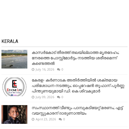
KERALA
കാസർകോട് തീരത്ത് തലയില്ലാത്ത മൃതദേഹം;
നേരത്തെ പോസ്റ്റ്‌മോർട്ടം നടത്തിയ ശരീരമെന്ന്
കണ്ടെത്തൽ
July 16, 2026
0
കേരള- കർണാടക അതിർത്തിയിൽ ശക്തമായ
പരിശോധന നടത്തും; ഓപ്പറേഷൻ തൂഫാന് പൂർണ്ണ
പിന്തുണയുമായി ഡി. കെ ശിവകുമാർ
July 09, 2026
0
സംസ്ഥാനത്ത് വീണ്ടും പാമ്പുകടിയേറ്റ് മരണം; എട്ട്
വയസ്സുകാരന് ദാരുണാന്ത്യം
April 23, 2026
0