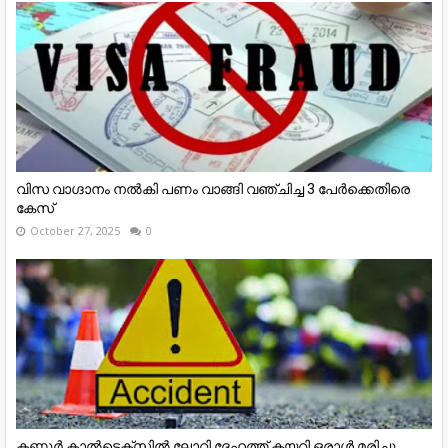
വിസ വാഗ്ദാനം നൽകി പണം വാങ്ങി വഞ്ചിച്ച 3 പേർക്കെതിരെ
കേസ്
October 27, 2025
0
കണ്ണൂര്‍ കാല്‍ടെക്‌സില്‍ ലോറി ദേഹത്ത് കയറി ഒരാള്‍ മരിച്ചു