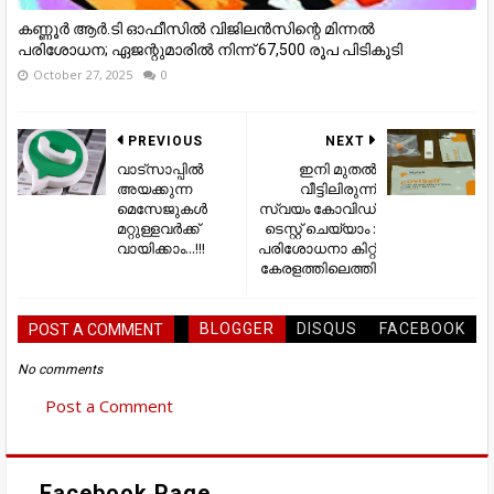
കണ്ണൂര്‍ ആര്‍.ടി ഓഫീസില്‍ വിജിലൻസിന്റെ മിന്നല്‍
പരിശോധന; ഏജന്റുമാരില്‍ നിന്ന് 67,500 രൂപ പിടികൂടി
October 27, 2025
0
PREVIOUS
NEXT
വാട്സാപ്പിൽ
ഇനി മുതൽ
അയക്കുന്ന
വീട്ടിലിരുന്ന്
മെസേജുകൾ
സ്വയം കോവിഡ്
മറ്റുള്ളവർക്ക്
ടെസ്റ്റ് ചെയ്യാം :
വായിക്കാം...!!!
പരിശോധനാ കിറ്റ്
കേരളത്തിലെത്തി
BLOGGER
DISQUS
FACEBOOK
POST A COMMENT
No comments
Post a Comment
Facebook Page