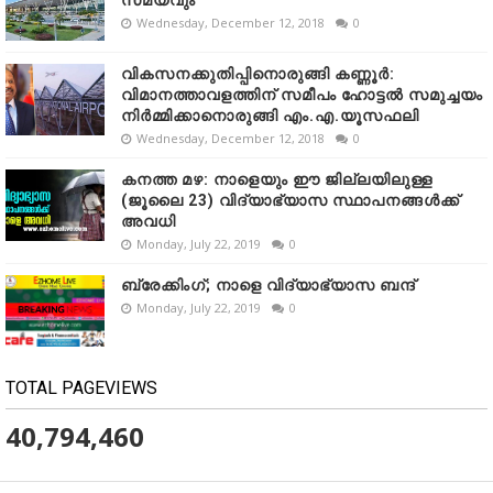
സമയവും
Wednesday, December 12, 2018
0
വികസനക്കുതിപ്പിനൊരുങ്ങി കണ്ണൂർ:
വിമാനത്താവളത്തിന് സമീപം ഹോട്ടൽ സമുച്ചയം
നിർമ്മിക്കാനൊരുങ്ങി എം.എ.യൂസഫലി
Wednesday, December 12, 2018
0
കനത്ത മഴ: നാളെയും ഈ ജില്ലയിലുള്ള
(ജൂലൈ 23) വിദ്യാഭ്യാസ സ്ഥാപനങ്ങൾക്ക്
അവധി
Monday, July 22, 2019
0
ബ്രേക്കിംഗ്; നാളെ വിദ്യാഭ്യാസ ബന്ദ്
Monday, July 22, 2019
0
TOTAL PAGEVIEWS
40,794,460