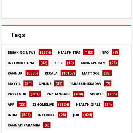
Tags
(2674)
(102)
(3)
BREAKING NEWS
HEALTH TIPS
INFO
(42)
(19)
(25)
INTERNATIONAL
KPSC
KANNAPURAM
(6885)
(10157)
(38)
KANNUR
KERALA
MATTOOL
(24)
(31)
(7)
MAYYIL
ONLINE
PARASSINIKKADAV
(261)
(404)
(786)
PAYYANUR
PAZHANGADI
SPORTS
(25)
(3124)
(14)
APP
EZHOMELIVE
HEALTH GIRLS
(503)
(28)
(424)
INDIA
INTERNET
JOB
(6)
KANNADIPARAMBA