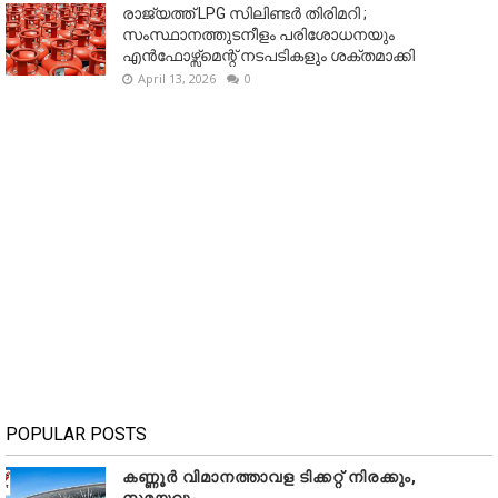
രാജ്യത്ത് LPG സിലിണ്ടർ തിരിമറി ;
സംസ്ഥാനത്തുടനീളം പരിശോധനയും
എൻഫോഴ്സ്മെന്റ് നടപടികളും ശക്തമാക്കി
April 13, 2026
0
POPULAR POSTS
കണ്ണൂർ വിമാനത്താവള ടിക്കറ്റ് നിരക്കും,