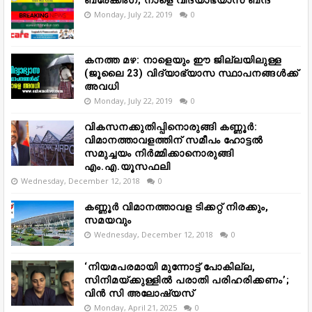
ബ്രേക്കിംഗ്; നാളെ വിദ്യാഭ്യാസ ബന്ദ്
Monday, July 22, 2019
0
കനത്ത മഴ: നാളെയും ഈ ജില്ലയിലുള്ള
(ജൂലൈ 23) വിദ്യാഭ്യാസ സ്ഥാപനങ്ങൾക്ക്
അവധി
Monday, July 22, 2019
0
വികസനക്കുതിപ്പിനൊരുങ്ങി കണ്ണൂർ:
വിമാനത്താവളത്തിന് സമീപം ഹോട്ടൽ
സമുച്ചയം നിർമ്മിക്കാനൊരുങ്ങി
എം.എ.യൂസഫലി
Wednesday, December 12, 2018
0
കണ്ണൂർ വിമാനത്താവള ടിക്കറ്റ് നിരക്കും,
സമയവും
Wednesday, December 12, 2018
0
‘നിയമപരമായി മുന്നോട്ട് പോകില്ല,
സിനിമയ്ക്കുള്ളിൽ പരാതി പരിഹരിക്കണം’;
വിൻ സി അലോഷ്യസ്
Monday, April 21, 2025
0