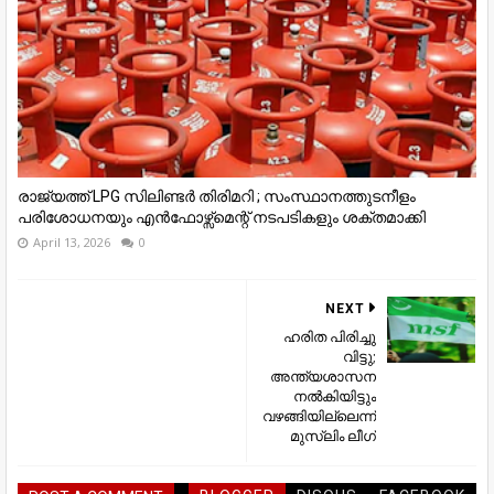
രാജ്യത്ത് LPG സിലിണ്ടർ തിരിമറി ; സംസ്ഥാനത്തുടനീളം
പരിശോധനയും എൻഫോഴ്സ്മെന്റ് നടപടികളും ശക്തമാക്കി
April 13, 2026
0
NEXT
ഹരിത പിരിച്ചു
വിട്ടു;
അന്ത്യശാസന
നല്‍കിയിട്ടും
വഴങ്ങിയില്ലെന്ന്
മുസ്ലിം ലീഗ്