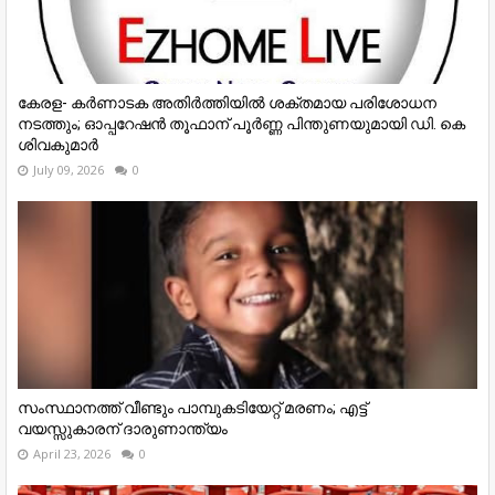
കേരള- കർണാടക അതിർത്തിയിൽ ശക്തമായ പരിശോധന
നടത്തും; ഓപ്പറേഷൻ തൂഫാന് പൂർണ്ണ പിന്തുണയുമായി ഡി. കെ
ശിവകുമാർ
July 09, 2026
0
സംസ്ഥാനത്ത് വീണ്ടും പാമ്പുകടിയേറ്റ് മരണം; എട്ട്
വയസ്സുകാരന് ദാരുണാന്ത്യം
April 23, 2026
0