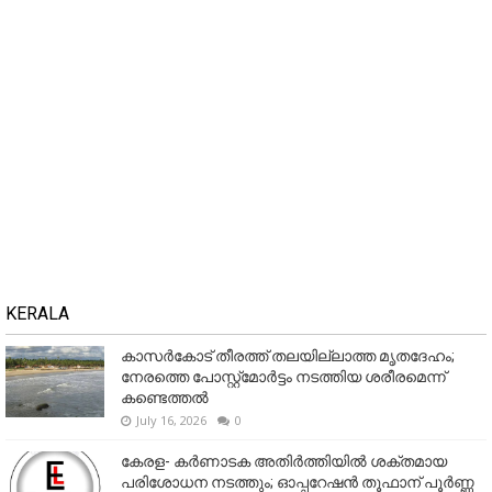
KERALA
കാസർകോട് തീരത്ത് തലയില്ലാത്ത മൃതദേഹം;
നേരത്തെ പോസ്റ്റ്‌മോർട്ടം നടത്തിയ ശരീരമെന്ന്
കണ്ടെത്തൽ
July 16, 2026
0
കേരള- കർണാടക അതിർത്തിയിൽ ശക്തമായ
പരിശോധന നടത്തും; ഓപ്പറേഷൻ തൂഫാന് പൂർണ്ണ