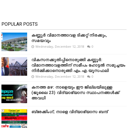
POPULAR POSTS
കണ്ണൂർ വിമാനത്താവള ടിക്കറ്റ് നിരക്കും,
സമയവും
Wednesday, December 12, 2018
0
വികസനക്കുതിപ്പിനൊരുങ്ങി കണ്ണൂർ:
വിമാനത്താവളത്തിന് സമീപം ഹോട്ടൽ സമുച്ചയം
നിർമ്മിക്കാനൊരുങ്ങി എം.എ.യൂസഫലി
Wednesday, December 12, 2018
0
കനത്ത മഴ: നാളെയും ഈ ജില്ലയിലുള്ള
(ജൂലൈ 23) വിദ്യാഭ്യാസ സ്ഥാപനങ്ങൾക്ക്
അവധി
ബ്രേക്കിംഗ്; നാളെ വിദ്യാഭ്യാസ ബന്ദ്