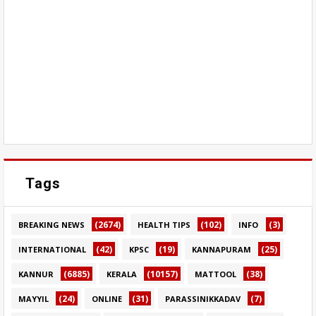
Tags
(2674)
(102)
(3)
BREAKING NEWS
HEALTH TIPS
INFO
(42)
(19)
(25)
INTERNATIONAL
KPSC
KANNAPURAM
(6885)
(10157)
(38)
KANNUR
KERALA
MATTOOL
(24)
(31)
(7)
MAYYIL
ONLINE
PARASSINIKKADAV