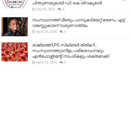
പിന്തുണയുമായി ഡി. കെ ശിവകുമാർ
July 09, 2026
0
സംസ്ഥാനത്ത് വീണ്ടും പാമ്പുകടിയേറ്റ് മരണം; എട്ട്
വയസ്സുകാരന് ദാരുണാന്ത്യം
April 23, 2026
0
രാജ്യത്ത് LPG സിലിണ്ടർ തിരിമറി ;
സംസ്ഥാനത്തുടനീളം പരിശോധനയും
എൻഫോഴ്സ്മെന്റ് നടപടികളും ശക്തമാക്കി
April 13, 2026
0