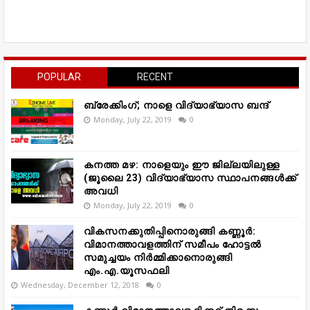
POPULAR
RECENT
ബ്രേക്കിംഗ്; നാളെ വിദ്യാഭ്യാസ ബന്ദ്
Monday, July 22, 2019
0
കനത്ത മഴ: നാളെയും ഈ ജില്ലയിലുള്ള
(ജൂലൈ 23) വിദ്യാഭ്യാസ സ്ഥാപനങ്ങൾക്ക്
അവധി
Monday, July 22, 2019
0
വികസനക്കുതിപ്പിനൊരുങ്ങി കണ്ണൂർ:
വിമാനത്താവളത്തിന് സമീപം ഹോട്ടൽ
സമുച്ചയം നിർമ്മിക്കാനൊരുങ്ങി
എം.എ.യൂസഫലി
Wednesday, December 12, 2018
0