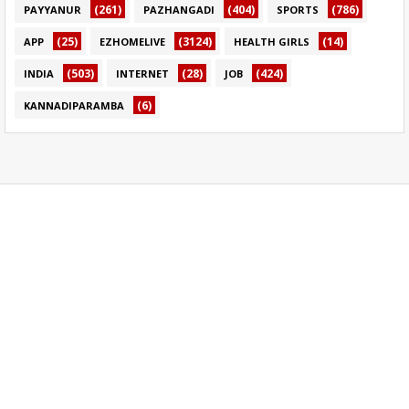
(261)
(404)
(786)
PAYYANUR
PAZHANGADI
SPORTS
(25)
(3124)
(14)
APP
EZHOMELIVE
HEALTH GIRLS
(503)
(28)
(424)
INDIA
INTERNET
JOB
(6)
KANNADIPARAMBA