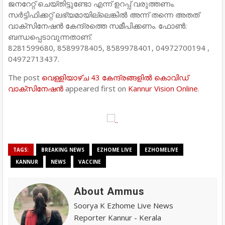
ജനറേറ്റ് ചെയ്തിട്ടുണ്ടോ എന്ന് ഉറപ്പ് വരുത്തണം.
സർട്ടിഫിക്കറ്റ് ലഭ്യമായില്ലെങ്കിൽ അന്ന് തന്നെ അതത്
വാക്‌സിനേഷൻ കേന്ദ്രത്തെ സമീപിക്കണം. ഫോൺ:
ബന്ധപ്പെടാവുന്നതാണ്.
8281599680, 8589978405, 8589978401, 04972700194 ,
04972713437.
The post
വെള്ളിയാഴ്ച 43 കേന്ദ്രങ്ങളിൽ കൊവിഡ്
വാക്‌സിനേഷൻ
appeared first on
Kannur Vision Online
.
TAGS:
BREAKING NEWS
EZHOME LIVE
EZHOMELIVE
KANNUR
NEWS
VACCINE
About Ammus
Soorya K Ezhome Live News
Reporter Kannur - Kerala