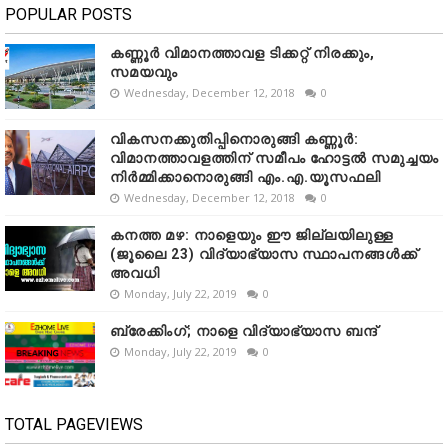
POPULAR POSTS
കണ്ണൂർ വിമാനത്താവള ടിക്കറ്റ് നിരക്കും,
സമയവും
Wednesday, December 12, 2018
0
വികസനക്കുതിപ്പിനൊരുങ്ങി കണ്ണൂർ:
വിമാനത്താവളത്തിന് സമീപം ഹോട്ടൽ സമുച്ചയം
നിർമ്മിക്കാനൊരുങ്ങി എം.എ.യൂസഫലി
Wednesday, December 12, 2018
0
കനത്ത മഴ: നാളെയും ഈ ജില്ലയിലുള്ള
(ജൂലൈ 23) വിദ്യാഭ്യാസ സ്ഥാപനങ്ങൾക്ക്
അവധി
Monday, July 22, 2019
0
ബ്രേക്കിംഗ്; നാളെ വിദ്യാഭ്യാസ ബന്ദ്
Monday, July 22, 2019
0
TOTAL PAGEVIEWS