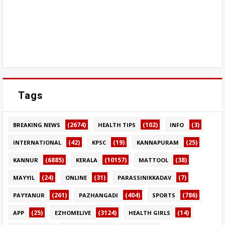
Tags
(2674)
(102)
(3)
BREAKING NEWS
HEALTH TIPS
INFO
(42)
(19)
(25)
INTERNATIONAL
KPSC
KANNAPURAM
(6885)
(10157)
(38)
KANNUR
KERALA
MATTOOL
(24)
(31)
(7)
MAYYIL
ONLINE
PARASSINIKKADAV
(261)
(404)
(786)
PAYYANUR
PAZHANGADI
SPORTS
(25)
(3124)
(14)
APP
EZHOMELIVE
HEALTH GIRLS