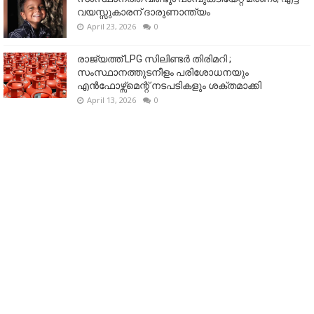
വയസ്സുകാരന് ദാരുണാന്ത്യം
April 23, 2026
0
രാജ്യത്ത് LPG സിലിണ്ടർ തിരിമറി ;
സംസ്ഥാനത്തുടനീളം പരിശോധനയും
എൻഫോഴ്സ്മെന്റ് നടപടികളും ശക്തമാക്കി
April 13, 2026
0