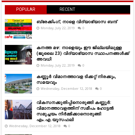
POPULAR
RECENT
ബ്രേക്കിംഗ്; നാളെ വിദ്യാഭ്യാസ ബന്ദ്
Monday, July 22, 2019
0
കനത്ത മഴ: നാളെയും ഈ ജില്ലയിലുള്ള
(ജൂലൈ 23) വിദ്യാഭ്യാസ സ്ഥാപനങ്ങൾക്ക്
അവധി
Monday, July 22, 2019
0
കണ്ണൂർ വിമാനത്താവള ടിക്കറ്റ് നിരക്കും,
സമയവും
Wednesday, December 12, 2018
0
വികസനക്കുതിപ്പിനൊരുങ്ങി കണ്ണൂർ:
വിമാനത്താവളത്തിന് സമീപം ഹോട്ടൽ
സമുച്ചയം നിർമ്മിക്കാനൊരുങ്ങി
എം.എ.യൂസഫലി
Wednesday, December 12, 2018
0