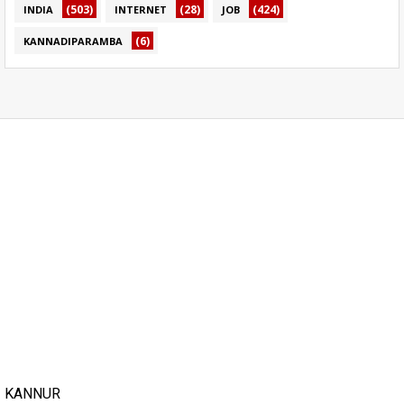
(503)
(28)
(424)
INDIA
INTERNET
JOB
(6)
KANNADIPARAMBA
KANNUR