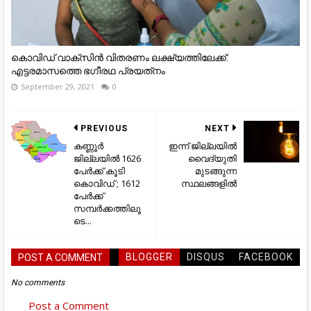
കൊവിഡ് വാക്‌സിന്‍ വിതരണം ലക്ഷ്യത്തിലേക്ക്:
എട്ടരമാസത്തെ ഭഗീരഥ പ്രയത്‌നം
September 29, 2021
0
PREVIOUS
NEXT
കണ്ണൂർ
ഇന്ന് ജില്ലയിൽ
ജില്ലയില്‍ 1626
വൈദ്യുതി
പേര്‍ക്ക് കൂടി
മുടങ്ങുന്ന
കൊവിഡ് ; 1612
സ്ഥലങ്ങളിൽ
പേര്‍ക്ക്
സമ്പര്‍ക്കത്തിലൂ
ടെ...
BLOGGER
DISQUS
FACEBOOK
POST A COMMENT
No comments
Post a Comment