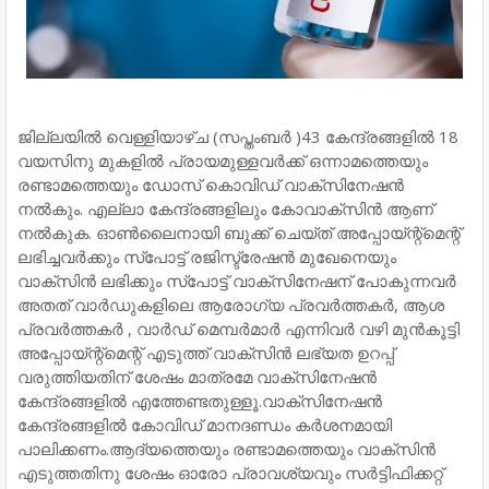
ജില്ലയിൽ വെള്ളിയാഴ്ച (സപ്തംബർ )43 കേന്ദ്രങ്ങളിൽ 18
വയസിനു മുകളിൽ പ്രായമുള്ളവർക്ക് ഒന്നാമത്തെയും
രണ്ടാമത്തെയും ഡോസ് കൊവിഡ് വാക്‌സിനേഷൻ
നൽകും. എല്ലാ കേന്ദ്രങ്ങളിലും കോവാക്‌സിൻ ആണ്
നൽകുക. ഓൺലൈനായി ബുക്ക് ചെയ്ത് അപ്പോയ്ന്റ്മെന്റ്
ലഭിച്ചവർക്കും സ്പോട്ട് രജിസ്ട്രേഷൻ മുഖേനെയും
വാക്‌സിൻ ലഭിക്കും സ്പോട്ട് വാക്സിനേഷന് പോകുന്നവർ
അതത് വാർഡുകളിലെ ആരോഗ്യ പ്രവർത്തകർ, ആശ
പ്രവർത്തകർ , വാർഡ് മെമ്പർമാർ എന്നിവർ വഴി മുൻകൂട്ടി
അപ്പോയ്ന്റ്മെന്റ് എടുത്ത് വാക്‌സിൻ ലഭ്യത ഉറപ്പ്
വരുത്തിയതിന് ശേഷം മാത്രമേ വാക്‌സിനേഷൻ
കേന്ദ്രങ്ങളിൽ എത്തേണ്ടതുള്ളൂ.വാക്‌സിനേഷൻ
കേന്ദ്രങ്ങളിൽ കോവിഡ് മാനദണ്ഡം കർശനമായി
പാലിക്കണം.ആദ്യത്തെയും രണ്ടാമത്തെയും വാക്‌സിൻ
എടുത്തതിനു ശേഷം ഓരോ പ്രാവശ്യവും സർട്ടിഫിക്കറ്റ്