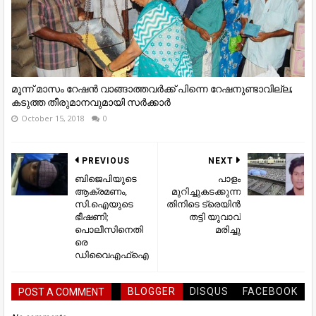
മൂന്ന് മാസം റേഷന്‍ വാങ്ങാത്തവര്‍ക്ക് പിന്നെ റേഷനുണ്ടാവില്ല;
കടുത്ത തീരുമാനവുമായി സര്‍ക്കാര്‍
October 15, 2018
0
PREVIOUS
NEXT
ബിജെപിയുടെ
പാളം
ആക്രമണം,
മുറിച്ചുകടക്കുന്ന
സി.ഐയുടെ
തിനിടെ ട്രെയിന്‍
ഭീഷണി;
തട്ടി യുവാവ്
പൊലീസിനെതി
മരിച്ചു
രെ
ഡിവൈഎഫ്ഐ
BLOGGER
DISQUS
FACEBOOK
POST A COMMENT