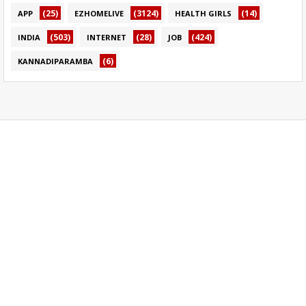
(25)
(3124)
(14)
APP
EZHOMELIVE
HEALTH GIRLS
(503)
(28)
(424)
INDIA
INTERNET
JOB
(6)
KANNADIPARAMBA