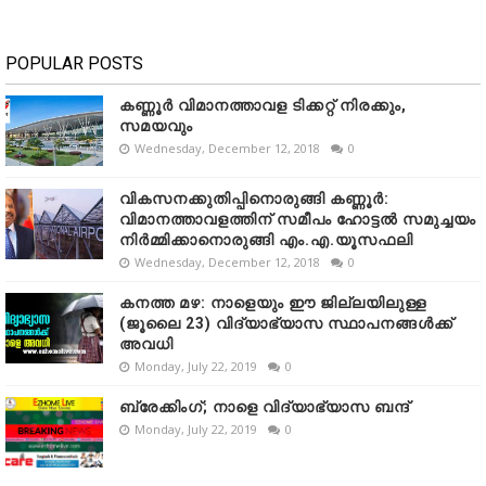
POPULAR POSTS
കണ്ണൂർ വിമാനത്താവള ടിക്കറ്റ് നിരക്കും,
സമയവും
Wednesday, December 12, 2018
0
വികസനക്കുതിപ്പിനൊരുങ്ങി കണ്ണൂർ:
വിമാനത്താവളത്തിന് സമീപം ഹോട്ടൽ സമുച്ചയം
നിർമ്മിക്കാനൊരുങ്ങി എം.എ.യൂസഫലി
Wednesday, December 12, 2018
0
കനത്ത മഴ: നാളെയും ഈ ജില്ലയിലുള്ള
(ജൂലൈ 23) വിദ്യാഭ്യാസ സ്ഥാപനങ്ങൾക്ക്
അവധി
Monday, July 22, 2019
0
ബ്രേക്കിംഗ്; നാളെ വിദ്യാഭ്യാസ ബന്ദ്
Monday, July 22, 2019
0