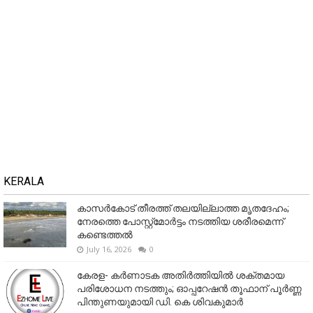
KERALA
കാസർകോട് തീരത്ത് തലയില്ലാത്ത മൃതദേഹം;
നേരത്തെ പോസ്റ്റ്‌മോർട്ടം നടത്തിയ ശരീരമെന്ന്
കണ്ടെത്തൽ
July 16, 2026
0
കേരള- കർണാടക അതിർത്തിയിൽ ശക്തമായ
പരിശോധന നടത്തും; ഓപ്പറേഷൻ തൂഫാന് പൂർണ്ണ
പിന്തുണയുമായി ഡി. കെ ശിവകുമാർ