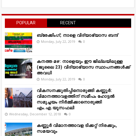
POPULAR
RECENT
ബ്രേക്കിംഗ്; നാളെ വിദ്യാഭ്യാസ ബന്ദ്
Monday, July 22, 2019
0
കനത്ത മഴ: നാളെയും ഈ ജില്ലയിലുള്ള
(ജൂലൈ 23) വിദ്യാഭ്യാസ സ്ഥാപനങ്ങൾക്ക്
അവധി
Monday, July 22, 2019
0
വികസനക്കുതിപ്പിനൊരുങ്ങി കണ്ണൂർ:
വിമാനത്താവളത്തിന് സമീപം ഹോട്ടൽ
സമുച്ചയം നിർമ്മിക്കാനൊരുങ്ങി
എം.എ.യൂസഫലി
Wednesday, December 12, 2018
0
കണ്ണൂർ വിമാനത്താവള ടിക്കറ്റ് നിരക്കും,
സമയവും