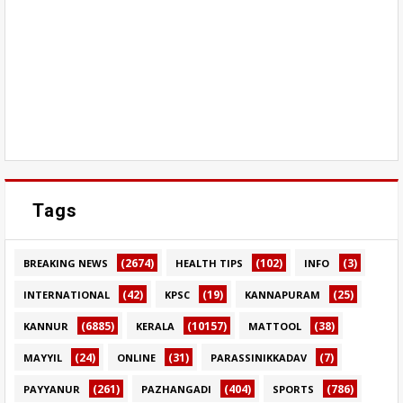
Tags
(2674)
(102)
(3)
BREAKING NEWS
HEALTH TIPS
INFO
(42)
(19)
(25)
INTERNATIONAL
KPSC
KANNAPURAM
(6885)
(10157)
(38)
KANNUR
KERALA
MATTOOL
(24)
(31)
(7)
MAYYIL
ONLINE
PARASSINIKKADAV
(261)
(404)
(786)
PAYYANUR
PAZHANGADI
SPORTS