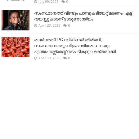
July 09, 2026
0
സംസ്ഥാനത്ത് വീണ്ടും പാമ്പുകടിയേറ്റ് മരണം; എട്ട്
വയസ്സുകാരന് ദാരുണാന്ത്യം
April 23, 2026
0
രാജ്യത്ത് LPG സിലിണ്ടർ തിരിമറി ;
സംസ്ഥാനത്തുടനീളം പരിശോധനയും
എൻഫോഴ്സ്മെന്റ് നടപടികളും ശക്തമാക്കി
April 13, 2026
0