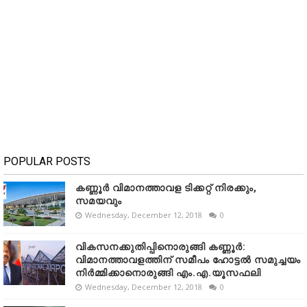
POPULAR POSTS
കണ്ണൂർ വിമാനത്താവള ടിക്കറ്റ് നിരക്കും,
സമയവും
Wednesday, December 12, 2018
0
വികസനക്കുതിപ്പിനൊരുങ്ങി കണ്ണൂർ:
വിമാനത്താവളത്തിന് സമീപം ഹോട്ടൽ സമുച്ചയം
നിർമ്മിക്കാനൊരുങ്ങി എം.എ.യൂസഫലി
Wednesday, December 12, 2018
0