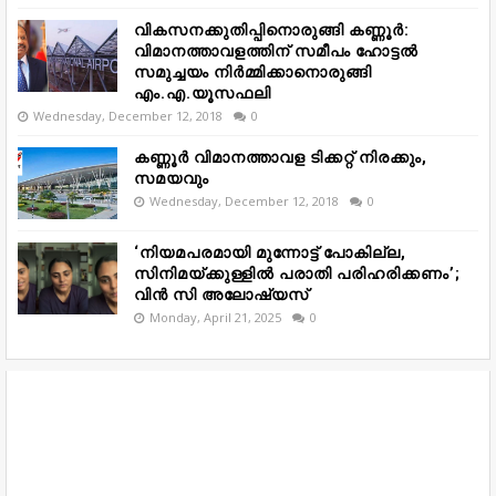
വികസനക്കുതിപ്പിനൊരുങ്ങി കണ്ണൂർ:
വിമാനത്താവളത്തിന് സമീപം ഹോട്ടൽ
സമുച്ചയം നിർമ്മിക്കാനൊരുങ്ങി
എം.എ.യൂസഫലി
Wednesday, December 12, 2018
0
കണ്ണൂർ വിമാനത്താവള ടിക്കറ്റ് നിരക്കും,
സമയവും
Wednesday, December 12, 2018
0
‘നിയമപരമായി മുന്നോട്ട് പോകില്ല,
സിനിമയ്ക്കുള്ളിൽ പരാതി പരിഹരിക്കണം’;
വിൻ സി അലോഷ്യസ്
Monday, April 21, 2025
0