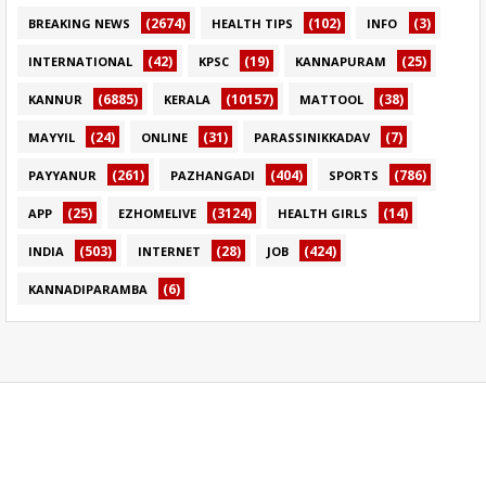
(2674)
(102)
(3)
BREAKING NEWS
HEALTH TIPS
INFO
(42)
(19)
(25)
INTERNATIONAL
KPSC
KANNAPURAM
(6885)
(10157)
(38)
KANNUR
KERALA
MATTOOL
(24)
(31)
(7)
MAYYIL
ONLINE
PARASSINIKKADAV
(261)
(404)
(786)
PAYYANUR
PAZHANGADI
SPORTS
(25)
(3124)
(14)
APP
EZHOMELIVE
HEALTH GIRLS
(503)
(28)
(424)
INDIA
INTERNET
JOB
(6)
KANNADIPARAMBA