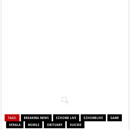
TAGS:
BREAKING NEWS
EZHOME LIVE
EZHOMELIVE
GAME
KERALA
MOBILE
OBITUARY
SUICIDE