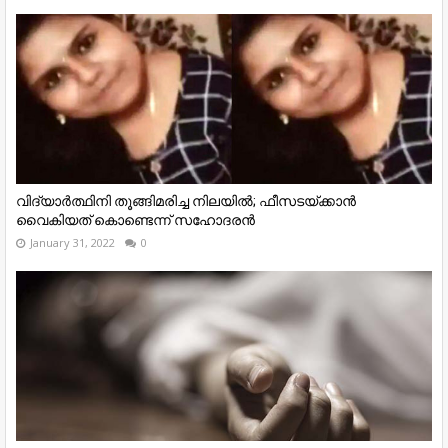
വിദ്യാർത്ഥിനി തൂങ്ങിമരിച്ച നിലയിൽ; ഫീസടയ്ക്കാൻ
വൈകിയത് കൊണ്ടെന്ന് സഹോദരൻ
January 31, 2022
0