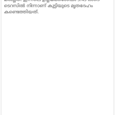
ടെറസിൽ നിന്നാണ് കുട്ടിയുടെ മൃതദേഹം
കണ്ടെത്തിയത്.