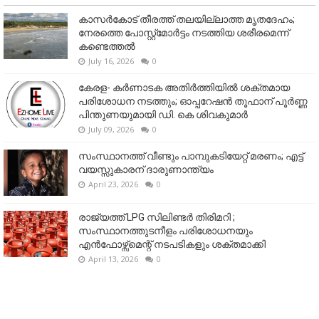
കാസർകോട് തീരത്ത് തലയില്ലാത്ത മൃതദേഹം;
നേരത്തെ പോസ്റ്റ്‌മോർട്ടം നടത്തിയ ശരീരമെന്ന്
കണ്ടെത്തൽ
July 16, 2026
0
കേരള- കർണാടക അതിർത്തിയിൽ ശക്തമായ
പരിശോധന നടത്തും; ഓപ്പറേഷൻ തൂഫാന് പൂർണ്ണ
പിന്തുണയുമായി ഡി. കെ ശിവകുമാർ
July 09, 2026
0
സംസ്ഥാനത്ത് വീണ്ടും പാമ്പുകടിയേറ്റ് മരണം; എട്ട്
വയസ്സുകാരന് ദാരുണാന്ത്യം
April 23, 2026
0
രാജ്യത്ത് LPG സിലിണ്ടർ തിരിമറി ;
സംസ്ഥാനത്തുടനീളം പരിശോധനയും
എൻഫോഴ്സ്മെന്റ് നടപടികളും ശക്തമാക്കി
April 13, 2026
0