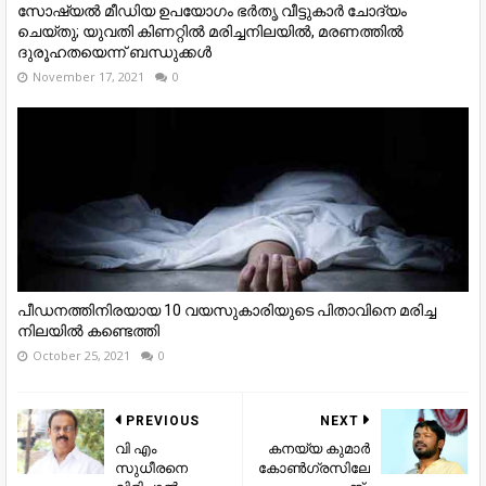
സോഷ്യൽ മീഡിയ ഉപയോഗം ഭർതൃ വീട്ടുകാര്‍ ചോദ്യം
ചെയ്തു; യുവതി കിണറ്റില്‍ മരിച്ചനിലയില്‍, മരണത്തില്‍
ദുരൂഹതയെന്ന് ബന്ധുക്കള്‍
November 17, 2021
0
പീഡനത്തിനിരയായ 10 വയസുകാരിയുടെ പിതാവിനെ മരിച്ച
നിലയില്‍ കണ്ടെത്തി
October 25, 2021
0
PREVIOUS
NEXT
വി എം
കനയ്യ കുമാർ
സുധീരനെ
കോൺഗ്രസിലേ