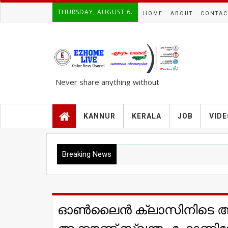
THURSDAY, AUGUST 6.
HOME
ABOUT
CONTAC
Never share anything without
knowing the complete TRUTH..!!!
KANNUR
KERALA
JOB
VID
Breaking News
ഓണ്‍ലൈന്‍ ക്ലാസിനിടെ അ