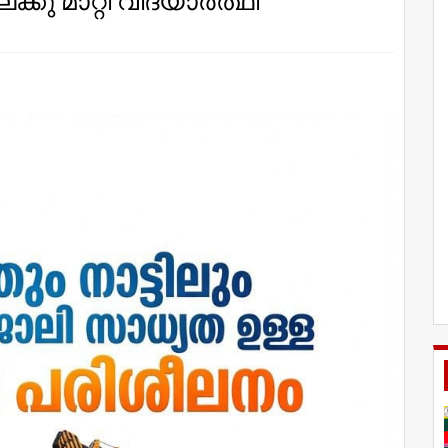
ു മാറ്റി വിദ്യാര്‍ത്ഥി