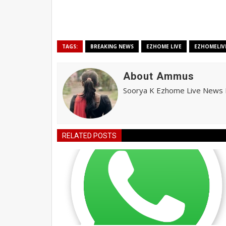
TAGS:
BREAKING NEWS
EZHOME LIVE
EZHOMELIV
About Ammus
Soorya K Ezhome Live News R
RELATED POSTS