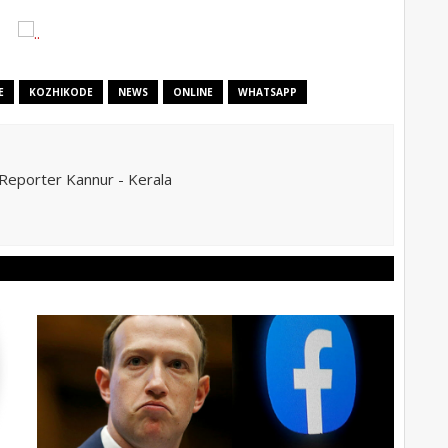
E
KOZHIKODE
NEWS
ONLINE
WHATSAPP
eporter Kannur - Kerala