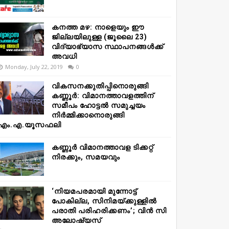
കനത്ത മഴ: നാളെയും ഈ
ജില്ലയിലുള്ള (ജൂലൈ 23)
വിദ്യാഭ്യാസ സ്ഥാപനങ്ങൾക്ക്
അവധി
Monday, July 22, 2019
0
വികസനക്കുതിപ്പിനൊരുങ്ങി
കണ്ണൂർ: വിമാനത്താവളത്തിന്
സമീപം ഹോട്ടൽ സമുച്ചയം
നിർമ്മിക്കാനൊരുങ്ങി
എം.എ.യൂസഫലി
കണ്ണൂർ വിമാനത്താവള ടിക്കറ്റ്
നിരക്കും, സമയവും
‘നിയമപരമായി മുന്നോട്ട്
പോകില്ല, സിനിമയ്ക്കുള്ളിൽ
പരാതി പരിഹരിക്കണം’; വിൻ സി
അലോഷ്യസ്