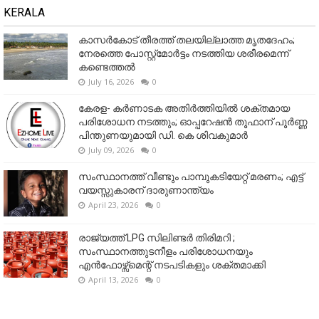
KERALA
കാസർകോട് തീരത്ത് തലയില്ലാത്ത മൃതദേഹം;
നേരത്തെ പോസ്റ്റ്‌മോർട്ടം നടത്തിയ ശരീരമെന്ന്
കണ്ടെത്തൽ
July 16, 2026
0
കേരള- കർണാടക അതിർത്തിയിൽ ശക്തമായ
പരിശോധന നടത്തും; ഓപ്പറേഷൻ തൂഫാന് പൂർണ്ണ
പിന്തുണയുമായി ഡി. കെ ശിവകുമാർ
July 09, 2026
0
സംസ്ഥാനത്ത് വീണ്ടും പാമ്പുകടിയേറ്റ് മരണം; എട്ട്
വയസ്സുകാരന് ദാരുണാന്ത്യം
April 23, 2026
0
രാജ്യത്ത് LPG സിലിണ്ടർ തിരിമറി ;
സംസ്ഥാനത്തുടനീളം പരിശോധനയും
എൻഫോഴ്സ്മെന്റ് നടപടികളും ശക്തമാക്കി
April 13, 2026
0