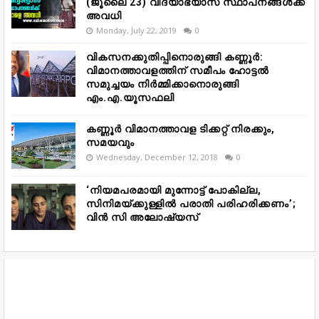
(ജൂലൈ 23) വിദ്യാഭ്യാസ സ്ഥാപനങ്ങൾക്ക്
അവധി
Monday, July 22, 2019
0
വികസനക്കുതിപ്പിനൊരുങ്ങി കണ്ണൂർ:
വിമാനത്താവളത്തിന് സമീപം ഹോട്ടൽ
സമുച്ചയം നിർമ്മിക്കാനൊരുങ്ങി
എം.എ.യൂസഫലി
കണ്ണൂർ വിമാനത്താവള ടിക്കറ്റ് നിരക്കും,
സമയവും
Wednesday, December 12, 2018
0
‘നിയമപരമായി മുന്നോട്ട് പോകില്ല,
സിനിമയ്ക്കുള്ളിൽ പരാതി പരിഹരിക്കണം’;
വിൻ സി അലോഷ്യസ്