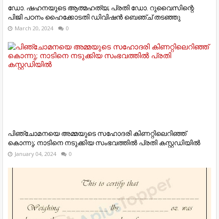
ഡോ. ഷഹനയുടെ ആത്മഹത്യ; പ്രതി ഡോ. റുവൈസിന്റെ
പിജി പഠനം ഹൈക്കോടതി ഡിവിഷന്‍ ബെഞ്ച് തടഞ്ഞു
March 20, 2024
0
പിഞ്ചോമനയെ അമ്മയുടെ സഹോദരി കിണറ്റിലെറിഞ്ഞ്
കൊന്നു; നാടിനെ നടുക്കിയ സംഭവത്തില്‍ പ്രതി കസ്റ്റഡിയില്‍
January 04, 2024
0