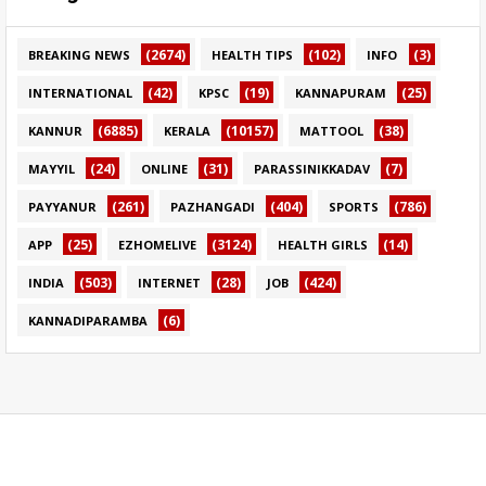
(2674)
(102)
(3)
BREAKING NEWS
HEALTH TIPS
INFO
(42)
(19)
(25)
INTERNATIONAL
KPSC
KANNAPURAM
(6885)
(10157)
(38)
KANNUR
KERALA
MATTOOL
(24)
(31)
(7)
MAYYIL
ONLINE
PARASSINIKKADAV
(261)
(404)
(786)
PAYYANUR
PAZHANGADI
SPORTS
(25)
(3124)
(14)
APP
EZHOMELIVE
HEALTH GIRLS
(503)
(28)
(424)
INDIA
INTERNET
JOB
(6)
KANNADIPARAMBA