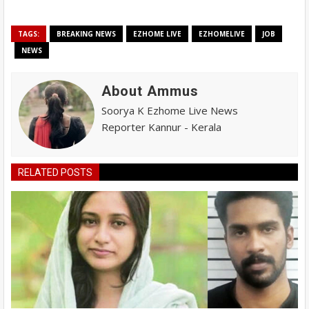
TAGS:
BREAKING NEWS
EZHOME LIVE
EZHOMELIVE
JOB
NEWS
About Ammus
Soorya K Ezhome Live News
Reporter Kannur - Kerala
RELATED POSTS