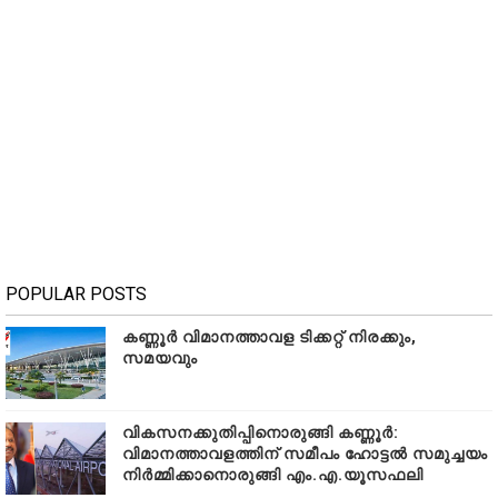
POPULAR POSTS
കണ്ണൂർ വിമാനത്താവള ടിക്കറ്റ് നിരക്കും,
സമയവും
വികസനക്കുതിപ്പിനൊരുങ്ങി കണ്ണൂർ:
വിമാനത്താവളത്തിന് സമീപം ഹോട്ടൽ സമുച്ചയം
നിർമ്മിക്കാനൊരുങ്ങി എം.എ.യൂസഫലി