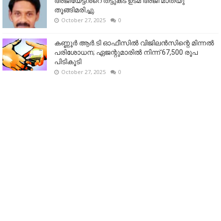
അജിയേട്ടൻ്റെ തട്ടുകട ഉടമ അജി മാത്യു
തൂങ്ങിമരിച്ചു.
October 27, 2025
0
കണ്ണൂര്‍ ആര്‍.ടി ഓഫീസില്‍ വിജിലൻസിന്റെ മിന്നല്‍
പരിശോധന; ഏജന്റുമാരില്‍ നിന്ന് 67,500 രൂപ
പിടികൂടി
October 27, 2025
0