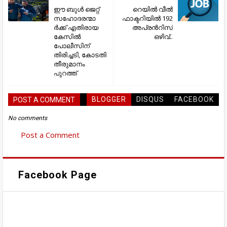
ഈ ബുള്‍ ജെറ്റ്
റെയിൽ വീൽ
സഹോദരന്മാ
ഫാക്ടറിയിൽ 192
ര്‍ക്ക് എതിരായ
അപ്രൻറിസ്
കേസില്‍
ഒഴിവ്..
പോലീസിന്
തിരിച്ചടി, കോടതി
തീരുമാനം
പുറത്ത്
BLOGGER
DISQUS
FACEBOOK
POST A COMMENT
No comments
Post a Comment
Facebook Page