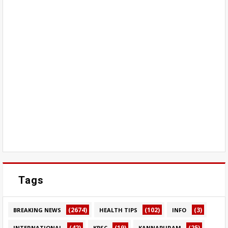
Tags
(2674)
(102)
(3)
BREAKING NEWS
HEALTH TIPS
INFO
(42)
(19)
(25)
INTERNATIONAL
KPSC
KANNAPURAM