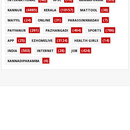
(6885)
(10157)
(38)
KANNUR
KERALA
MATTOOL
(24)
(31)
(7)
MAYYIL
ONLINE
PARASSINIKKADAV
(261)
(404)
(786)
PAYYANUR
PAZHANGADI
SPORTS
(25)
(3124)
(14)
APP
EZHOMELIVE
HEALTH GIRLS
(503)
(28)
(424)
INDIA
INTERNET
JOB
(6)
KANNADIPARAMBA