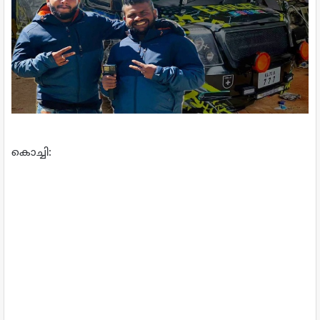
കൊച്ചി: