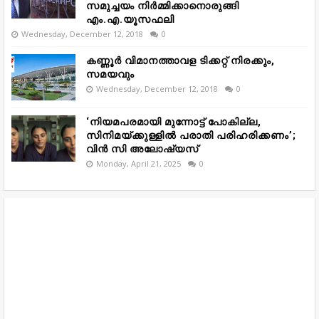
സമുച്ചയം നിർമ്മിക്കാനൊരുങ്ങി
എം.എ.യൂസഫലി
Wednesday, December 12, 2018
0
കണ്ണൂർ വിമാനത്താവള ടിക്കറ്റ് നിരക്കും,
സമയവും
Wednesday, December 12, 2018
0
‘നിയമപരമായി മുന്നോട്ട് പോകില്ല,
സിനിമയ്ക്കുള്ളിൽ പരാതി പരിഹരിക്കണം’;
വിൻ സി അലോഷ്യസ്
Monday, April 21, 2025
0