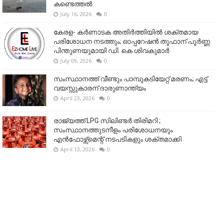
കണ്ടെത്തൽ
July 16, 2026
0
കേരള- കർണാടക അതിർത്തിയിൽ ശക്തമായ
പരിശോധന നടത്തും; ഓപ്പറേഷൻ തൂഫാന് പൂർണ്ണ
പിന്തുണയുമായി ഡി. കെ ശിവകുമാർ
July 09, 2026
0
സംസ്ഥാനത്ത് വീണ്ടും പാമ്പുകടിയേറ്റ് മരണം; എട്ട്
വയസ്സുകാരന് ദാരുണാന്ത്യം
April 23, 2026
0
രാജ്യത്ത് LPG സിലിണ്ടർ തിരിമറി ;
സംസ്ഥാനത്തുടനീളം പരിശോധനയും
എൻഫോഴ്സ്മെന്റ് നടപടികളും ശക്തമാക്കി
April 13, 2026
0