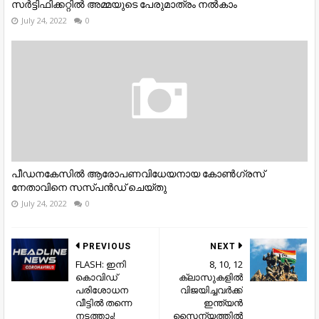
സര്‍ട്ടിഫിക്കറ്റില്‍ അമ്മയുടെ പേരുമാത്രം നല്‍കാം
July 24, 2022
0
പീഡനകേസിൽ ആരോപണവിധേയനായ കോൺഗ്രസ്
നേതാവിനെ സസ്പൻഡ് ചെയ്തു
July 24, 2022
0
PREVIOUS
NEXT
FLASH: ഇനി
8, 10, 12
കൊവിഡ്
ക്ലാസുകളിൽ
പരിശോധന
വിജയിച്ചവർക്ക്
വീട്ടിൽ തന്നെ
ഇന്ത്യൻ
നടത്താം!
സൈന്യത്തിൽ