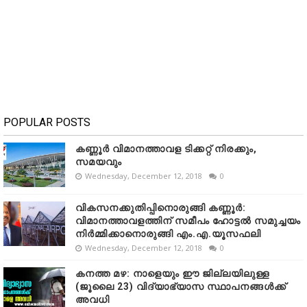
POPULAR POSTS
കണ്ണൂർ വിമാനത്താവള ടിക്കറ്റ് നിരക്കും,
സമയവും
Wednesday, December 12, 2018
0
വികസനക്കുതിപ്പിനൊരുങ്ങി കണ്ണൂർ:
വിമാനത്താവളത്തിന് സമീപം ഹോട്ടൽ സമുച്ചയം
നിർമ്മിക്കാനൊരുങ്ങി എം.എ.യൂസഫലി
Wednesday, December 12, 2018
0
കനത്ത മഴ: നാളെയും ഈ ജില്ലയിലുള്ള
(ജൂലൈ 23) വിദ്യാഭ്യാസ സ്ഥാപനങ്ങൾക്ക്
അവധി