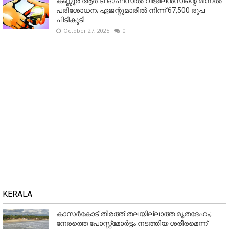
കണ്ണൂര്‍ ആര്‍.ടി ഓഫീസില്‍ വിജിലൻസിന്റെ മിന്നല്‍
പരിശോധന; ഏജന്റുമാരില്‍ നിന്ന് 67,500 രൂപ
പിടികൂടി
October 27, 2025
0
KERALA
കാസർകോട് തീരത്ത് തലയില്ലാത്ത മൃതദേഹം;
നേരത്തെ പോസ്റ്റ്‌മോർട്ടം നടത്തിയ ശരീരമെന്ന്